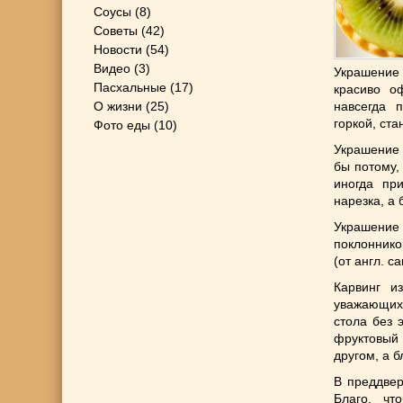
Соусы
(8)
Советы
(42)
Новости
(54)
Видео
(3)
Украшение 
Пасхальные
(17)
красиво о
навсегда 
О жизни
(25)
горкой, ста
Фото еды
(10)
Украшение 
бы потому,
иногда при
нарезка, а 
Украшение 
поклоннико
(от англ. c
Карвинг и
уважающих 
стола без 
фруктовый
другом, а 
В преддвер
Благо, чт