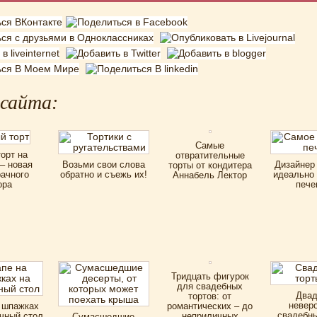
 сайта:
Самые
орт на
отвратительные
– новая
Возьми свои слова
Дизайнер
торты от кондитера
ачного
обратно и съежь их!
идеально
Аннабель Лектор
ора
пече
Тридцать фигурок
для свадебных
Двад
тортов: от
невер
 шпажках
романтических – до
свадебны
чный стол
неприличных
Сумасшедшие