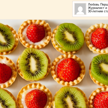
Любовь Перш
Журналист и 
30-летним с