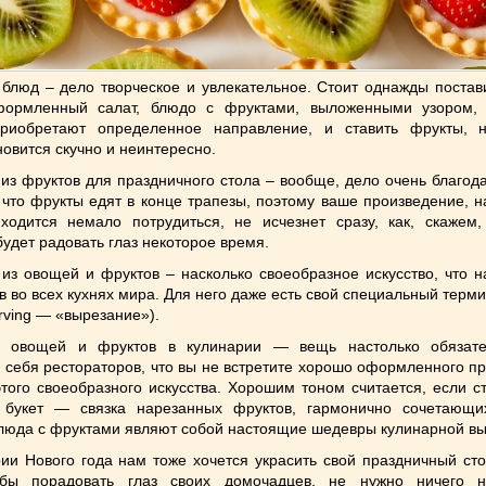
блюд – дело творческое и увлекательное. Стоит однажды постав
формленный салат, блюдо с фруктами, выложенными узором,
приобретают определенное направление, и ставить фрукты, 
новится скучно и неинтересно.
из фруктов для праздничного стола – вообще, дело очень благод
 что фрукты едят в конце трапезы, поэтому ваше произведение, 
ходится немало потрудиться, не исчезнет сразу, как, скажем,
будет радовать глаз некоторое время.
из овощей и фруктов – насколько своеобразное искусство, что 
в во всех кухнях мира. Для него даже есть свой специальный терми
arving — «вырезание»).
з овощей и фруктов в кулинарии — вещь настолько обязат
себя рестораторов, что вы не встретите хорошо оформленного п
этого своеобразного искусства. Хорошим тоном считается, если с
 букет — связка нарезанных фруктов, гармонично сочетающи
блюда с фруктами являют собой настоящие шедевры кулинарной вы
ии Нового года нам тоже хочется украсить свой праздничный ст
обы порадовать глаз своих домочадцев, не нужно ничего н