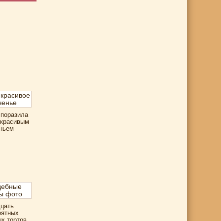
 поразила
 красивым
ньем
цать
оятных
х тортов