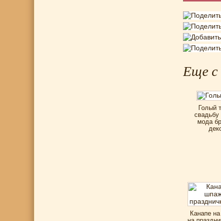
Еще с
Голый т
свадьбу 
мода бр
дек
Канапе на
на праздни