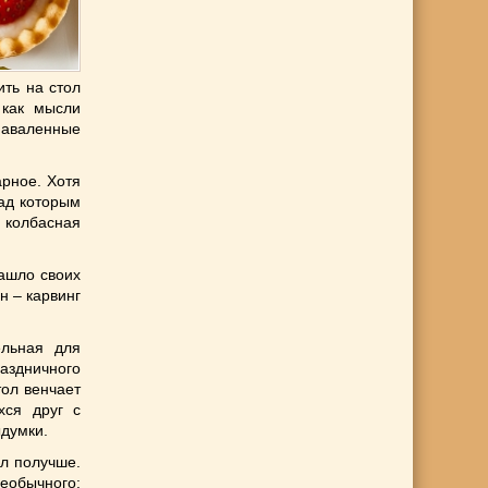
ить на стол
 как мысли
наваленные
арное. Хотя
над которым
 колбасная
нашло своих
н – карвинг
ельная для
раздничного
тол венчает
хся друг с
думки.
ол получше.
еобычного: