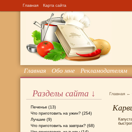
Главная
Карта сайта
Главная
Обо мне
Рекламодателям
Разделы сайта ↓
Главная
←
Карви
Печенье
(13)
Что приготовить на ужин?
(254)
Лучшие
(9)
Капуст
быстро
Что приготовить на завтрак?
(68)
Что приготовить из тыквы
(14)