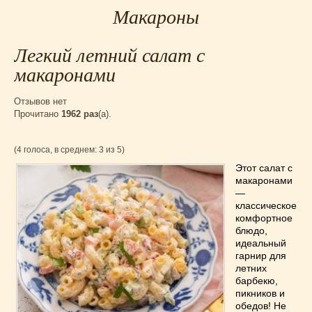
Для мультиварки Филипс
(38)
Макароны
Еврейская кухня
(3)
Заготовки на зиму
(24)
Легкий летний салат с
Запеканки
(25)
макаронами
Испанская кухня
(2)
Отзывов нет
Итальянская кухня
(37)
Прочитано
1962 раз
(a).
Картошка
(32)
Каши
(24)
(4 голоса, в среднем: 3 из 5)
Кексы
(43)
Этот салат с
Китайская кухня
(15)
макаронами
Лучшие
(9)
—
классическое
Макароны
(18)
комфортное
Мексиканская кухня
(9)
блюдо,
идеальный
Мясные блюда
(119)
гарнир для
Напитки
(4)
летних
барбекю,
Немецкая кухня
(10)
пикников и
Необычные
(49)
обедов! Не