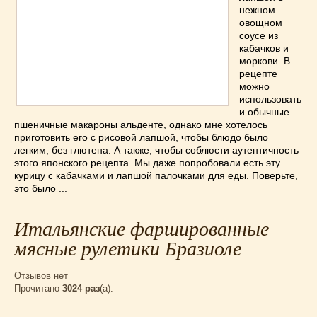
Супы
(45)
нежном
Торты
(52)
овощном
соусе из
Украинская кухня
(129)
кабачков и
Фасоль
(20)
моркови. В
рецепте
Фото еды
(10)
можно
Французская кухня
(22)
использовать
и обычные
Хлеб
(21)
пшеничные макароны альденте, однако мне хотелось
Что приготовить из тыквы
(14)
приготовить его с рисовой лапшой, чтобы блюдо было
легким, без глютена. А также, чтобы соблюсти аутентичность
Что приготовить на завтрак?
(68)
этого японского рецепта. Мы даже попробовали есть эту
Что приготовить на ужин?
(254)
курицу с кабачками и лапшой палочками для еды. Поверьте,
Японская кухня
(16)
это было ...
Итальянские фаршированные
мясные рулетики Бразиоле
Отзывов нет
Прочитано
3024 раз
(a).