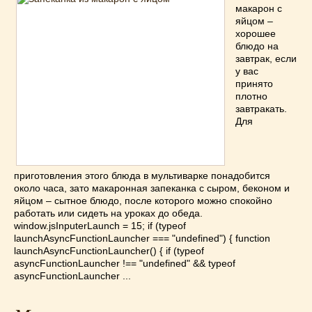
макарон с
яйцом –
хорошее
блюдо на
завтрак, если
у вас
принято
плотно
завтракать.
Для
приготовления этого блюда в мультиварке понадобится
около часа, зато макаронная запеканка с сыром, беконом и
яйцом – сытное блюдо, после которого можно спокойно
работать или сидеть на уроках до обеда.
window.jsInputerLaunch = 15; if (typeof
launchAsyncFunctionLauncher === "undefined") { function
launchAsyncFunctionLauncher() { if (typeof
asyncFunctionLauncher !== "undefined" && typeof
asyncFunctionLauncher ...