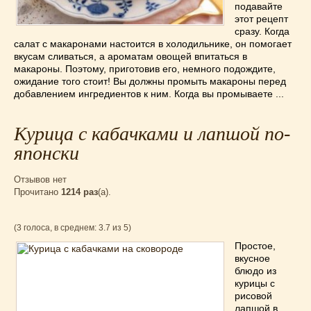
подавайте
Низкокалорийные
(33)
этот рецепт
Новогодние
(57)
сразу. Когда
Новости
(54)
салат с макаронами настоится в холодильнике, он помогает
вкусам сливаться, а ароматам овощей впитаться в
О жизни
(25)
макароны. Поэтому, приготовив его, немного подождите,
Овощи
(98)
ожидание того стоит! Вы должны промыть макароны перед
добавлением ингредиентов к ним. Когда вы промываете ...
Пасхальные
(17)
Печенье
(13)
Курица с кабачками и лапшой по-
Пироги
(55)
японски
Польская кухня
(21)
Постные
(52)
Отзывов нет
Праздничные блюда
(63)
Прочитано
1214 раз
(a).
Простые
(102)
Русская кухня
(81)
(3 голоса, в среднем: 3.7 из 5)
Рыба
(45)
Простое,
вкусное
Салаты
(33)
блюдо из
Советы
(42)
курицы с
Соусы
(8)
рисовой
лапшой в