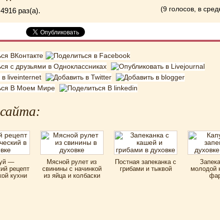
(9 голосов, в сред
4916 раз(a).
 сайта:
уй —
Мясной рулет из
Постная запеканка с
Запека
ий рецепт
свинины с начинкой
грибами и тыквой
молодой 
ой кухни
из яйца и колбаски
фа