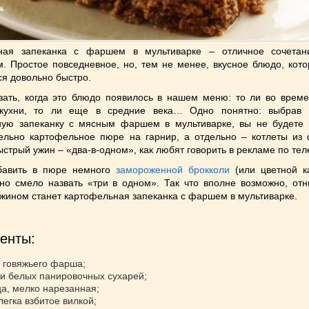
ная запеканка с фаршем в мультиварке – отличное сочета
. Простое повседневное, но, тем не менее, вкусное блюдо, кото
ся довольно быстро.
зать, когда это блюдо появилось в нашем меню: то ли во време
 кухни, то ли еще в средние века… Одно понятно: выбрав
ную запеканку с мясным фаршем в мультиварке, вы не будете
ельно картофельное пюре на гарнир, а отдельно – котлеты из
ыстрый ужин – «два-в-одном», как любят говорить в рекламе по тел
бавить в пюре немного
замороженной брокколи
(или цветной ка
о смело назвать «три в одном». Так что вполне возможно, от
ином станет картофельная запеканка с фаршем в мультиварке.
енты:
г говяжьего фарша;
жки белых панировочных сухарей;
ца, мелко нарезанная;
легка взбитое вилкой;