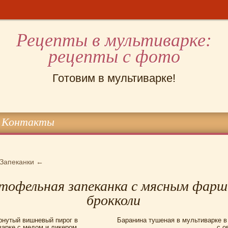
Рецепты в мультиварке:
рецепты с фото
Готовим в мультиварке!
Контакты
Запеканки
←
тофельная запеканка с мясным фарш
брокколи
рнутый вишневый пирог в
Баранина тушеная в мультиварке в
варке с медом и ликером
с 