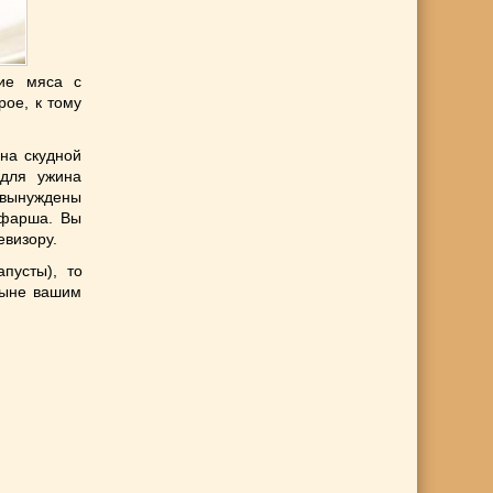
ние мяса с
рое, к тому
на скудной
 для ужина
 вынуждены
 фарша. Вы
евизору.
пусты), то
ныне вашим