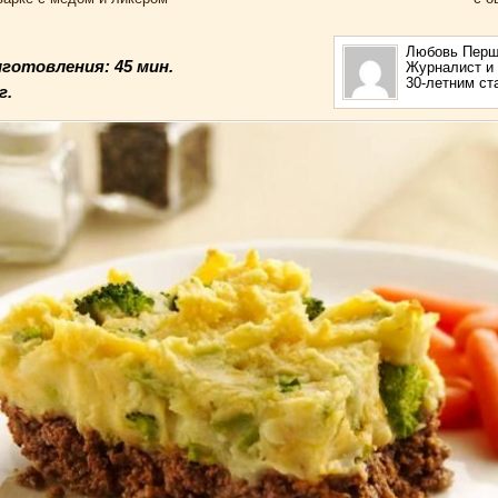
4
Любовь Перш
иготовления:
45 мин.
Журналист и 
30-летним с
г.