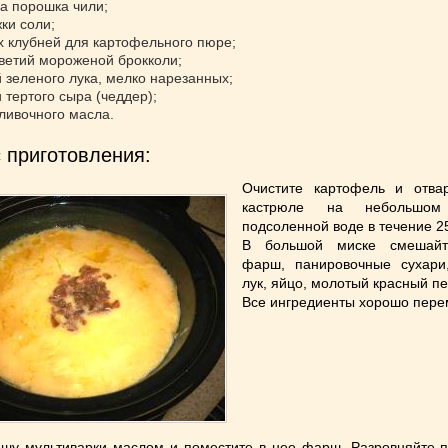
ка порошка чили;
жки соли;
х клубней для картофельного пюре;
цветий мороженой брокколи;
й зеленого лука, мелко нарезанных;
 тертого сыра (чеддер);
сливочного масла.
 приготовления:
Очистите картофель и отва
кастрюле на небольшо
подсоленной воде в течение 25
В большой миске смешайт
фарш, панировочные сухари
лук, яйцо, молотый красный пе
Все ингредиенты хорошо пере
шу мультиварки маслом и поместите в нее фарш. Разровняйте п