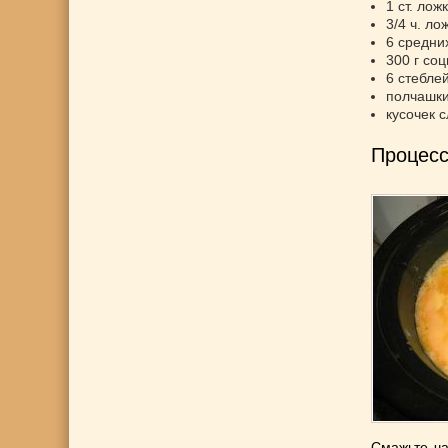
1 ст. лож
3/4 ч. ло
6 средни
300 г со
6 стебле
полчашки
кусочек 
Процесс
Смажьте ча