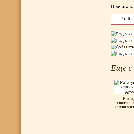
Прочитано 
Pin It
Еще с
Ратат
классическ
французск