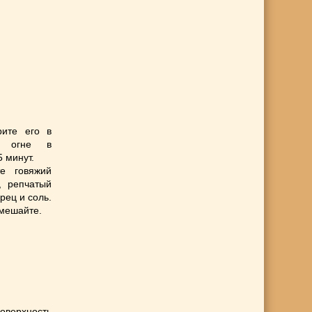
рите его в
м огне в
 минут.
е говяжий
, репчатый
рец и соль.
мешайте.
оверхность