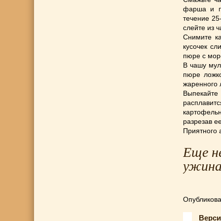
фарша и п
течение 25
слейте из 
Снимите ка
кусочек сл
пюре с мор
В чашу мул
пюре ложк
жаренного 
Выпекайте
расплавит
картофельн
разрезав е
Приятного 
Еще н
ужина
Опубликова
Верси