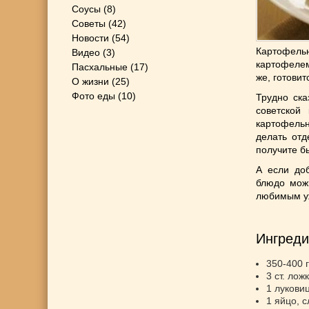
Соусы
(8)
Советы
(42)
Новости
(54)
Картофель
Видео
(3)
картофелем
Пасхальные
(17)
же, готовит
О жизни
(25)
Фото еды
(10)
Трудно ска
советской
картофель
делать отд
получите б
А если до
блюдо можн
любимым уж
Ингреди
350-400 
3 ст. ло
1 лукови
1 яйцо, с