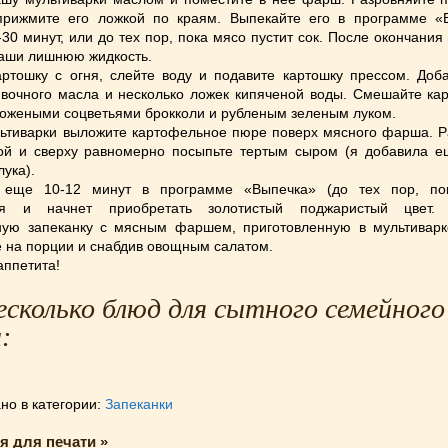
рижмите его ложкой по краям. Выпекайте его в программе «
-30 минут, или до тех пор, пока мясо пустит сок. После окончани
чаши лишнюю жидкость.
ртошку с огня, слейте воду и подавите картошку прессом. Доба
ивочного масла и несколько ложек кипяченой воды. Смешайте ка
ожеными соцветьями брокколи и рубленым зеленым луком.
ьтиварки выложите картофельное пюре поверх мясного фарша. Р
ой и сверху равномерно посыпьте тертым сыром (я добавила е
лука).
 еще 10-12 минут в программе «Выпечка» (до тех пор, по
ся и начнет приобретать золотистый поджаристый цвет. 
ую запеканку с мясным фаршем, приготовленную в мультиварке
е на порции и снабдив овощным салатом.
аппетита!
есколько блюд для сытного семейного
:
но в категории:
Запеканки
я для печати »