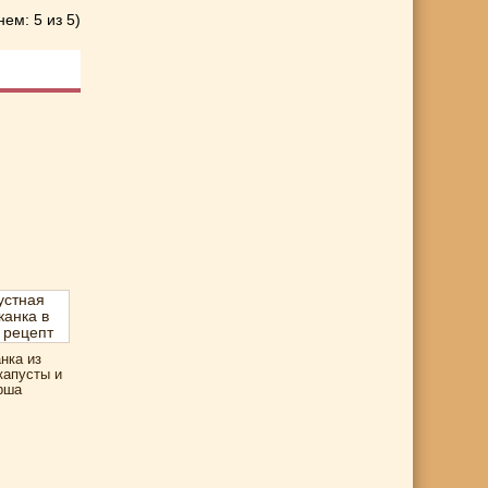
нем: 5 из 5)
нка из
капусты и
рша