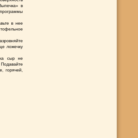
Выпечка» в
я программы
вьте в нее
ртофельное
азровняйте
ще ложечку
ка сыр не
Подавайте
, горячей,