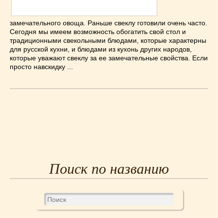
Низкокалорийные
(33)
Новогодние
(57)
замечательного овоща. Раньше свеклу готовили очень часто.
Новости
(54)
Сегодня мы имеем возможность обогатить свой стол и
традиционными свекольными блюдами, которые характерны
О жизни
(25)
для русской кухни, и блюдами из кухонь других народов,
Овощи
(98)
которые уважают свеклу за ее замечательные свойства. Если
просто навскидку ...
Пасхальные
(17)
Печенье
(13)
Пироги
(55)
Польская кухня
(21)
Постные
(52)
Праздничные блюда
(63)
Простые
(102)
Русская кухня
(81)
Поиск по названию
Рыба
(45)
Салаты
(33)
Советы
(42)
Соусы
(8)