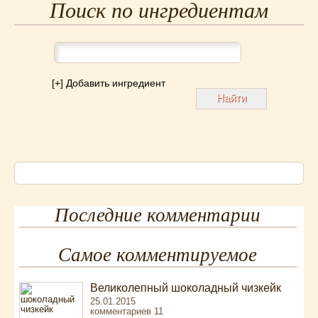
Супы
(45)
Поиск по ингредиентам
Торты
(52)
Украинская кухня
(129)
Фасоль
(20)
Фото еды
(10)
[+] Добавить ингредиент
Французская кухня
(22)
Хлеб
(21)
Что приготовить из тыквы
(14)
Что приготовить на завтрак?
(68)
Что приготовить на ужин?
(254)
Японская кухня
(16)
Последние комментарии
Самое комментируемое
Великолепный шоколадный чизкейк
25.01.2015
комментариев 11