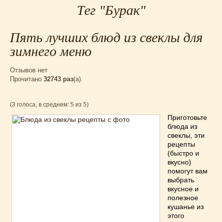
Тег "Бурак"
Для мультиварки Филипс
(38)
Еврейская кухня
(3)
Пять лучших блюд из свеклы для
Заготовки на зиму
(24)
Запеканки
(25)
зимнего меню
Испанская кухня
(2)
Отзывов нет
Итальянская кухня
(37)
Прочитано
32743 раз
(a).
Картошка
(32)
Каши
(24)
(3 голоса, в среднем: 5 из 5)
Кексы
(43)
Приготовьте
Китайская кухня
(15)
блюда из
свеклы, эти
Лучшие
(9)
рецепты
Макароны
(18)
(быстро и
вкусно)
Мексиканская кухня
(9)
помогут вам
Мясные блюда
(119)
выбрать
Напитки
(4)
вкусное и
полезное
Немецкая кухня
(10)
кушанье из
Необычные
(49)
этого