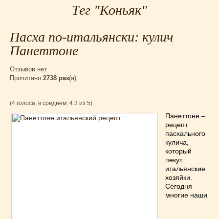
Тег "Коньяк"
Для мультиварки Филипс
(38)
Еврейская кухня
(3)
Пасха по-итальянски: кулич
Заготовки на зиму
(24)
Запеканки
(25)
Панеттоне
Испанская кухня
(2)
Отзывов нет
Итальянская кухня
(37)
Прочитано
2738 раз
(a).
Картошка
(32)
Каши
(24)
(4 голоса, в среднем: 4.3 из 5)
Кексы
(43)
Панеттоне –
Китайская кухня
(15)
рецепт
пасхального
Лучшие
(9)
кулича,
Макароны
(18)
который
пекут
Мексиканская кухня
(9)
итальянские
Мясные блюда
(119)
хозяйки.
Напитки
(4)
Сегодня
многие наши
Немецкая кухня
(10)
Необычные
(49)