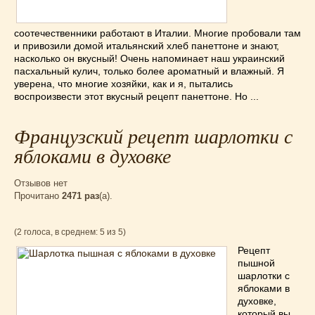
Низкокалорийные
(33)
Новогодние
(57)
соотечественники работают в Италии. Многие пробовали там
Новости
(54)
и привозили домой итальянский хлеб панеттоне и знают,
насколько он вкусный! Очень напоминает наш украинский
О жизни
(25)
пасхальный кулич, только более ароматный и влажный. Я
Овощи
(98)
уверена, что многие хозяйки, как и я, пытались
воспроизвести этот вкусный рецепт панеттоне. Но ...
Пасхальные
(17)
Печенье
(13)
Французский рецепт шарлотки с
Пироги
(55)
яблоками в духовке
Польская кухня
(21)
Постные
(52)
Отзывов нет
Праздничные блюда
(63)
Прочитано
2471 раз
(a).
Простые
(102)
Русская кухня
(81)
(2 голоса, в среднем: 5 из 5)
Рыба
(45)
Рецепт
Салаты
(33)
пышной
шарлотки с
Советы
(42)
яблоками в
Соусы
(8)
духовке,
который вы