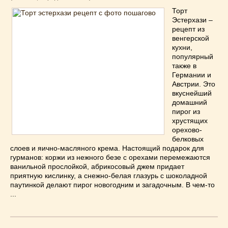
Торт
Эстерхази –
рецепт из
венгерской
кухни,
популярный
также в
Германии и
Австрии. Это
вкуснейший
домашний
пирог из
хрустящих
орехово-
белковых
слоев и яично-масляного крема. Настоящий подарок для
гурманов: коржи из нежного безе с орехами перемежаются
ванильной прослойкой, абрикосовый джем придает
приятную кислинку, а снежно-белая глазурь с шоколадной
паутинкой делают пирог новогодним и загадочным. В чем-то
...