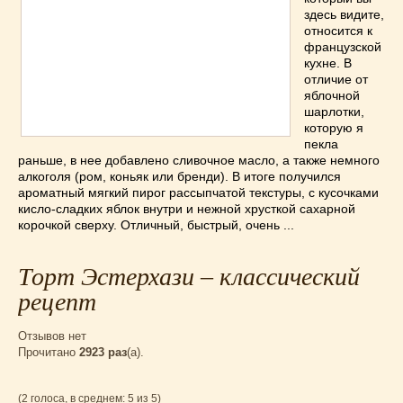
Супы
(45)
здесь видите,
Торты
(52)
относится к
французской
Украинская кухня
(129)
кухне. В
Фасоль
(20)
отличие от
яблочной
Фото еды
(10)
шарлотки,
Французская кухня
(22)
которую я
Хлеб
(21)
пекла
раньше, в нее добавлено сливочное масло, а также немного
Что приготовить из тыквы
(14)
алкоголя (ром, коньяк или бренди). В итоге получился
Что приготовить на завтрак?
(68)
ароматный мягкий пирог рассыпчатой текстуры, с кусочками
кисло-сладких яблок внутри и нежной хрусткой сахарной
Что приготовить на ужин?
(254)
корочкой сверху. Отличный, быстрый, очень ...
Японская кухня
(16)
Торт Эстерхази – классический
рецепт
Отзывов нет
Прочитано
2923 раз
(a).
(2 голоса, в среднем: 5 из 5)