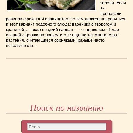
зелени. Если
Низкокалорийные
(33)
вы
Новогодние
(57)
пробовали
Новости
(54)
равиоли с рикоттой и шпинатом, то вам должен понравиться
и этот вариант подобного блюда: вареники с творогом и
О жизни
(25)
крапивой, а также сладкий вариант — со щавелем. В мае
Овощи
(98)
овощей с грядки на нашем столе еще не так много. А вот
растения, считающиеся сорняками, раньше часто
Пасхальные
(17)
использовали ...
Печенье
(13)
Пироги
(55)
Польская кухня
(21)
Постные
(52)
Праздничные блюда
(63)
Простые
(102)
Русская кухня
(81)
Рыба
(45)
Поиск по названию
Салаты
(33)
Советы
(42)
Соусы
(8)