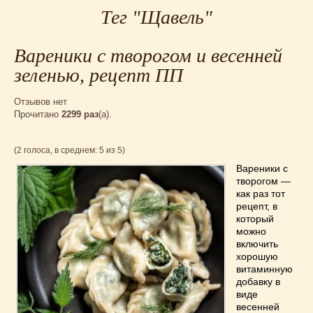
Для мультиварки Филипс
(38)
Тег "Щавель"
Еврейская кухня
(3)
Заготовки на зиму
(24)
Вареники с творогом и весенней
Запеканки
(25)
зеленью, рецепт ПП
Испанская кухня
(2)
Отзывов нет
Итальянская кухня
(37)
Прочитано
2299 раз
(a).
Картошка
(32)
Каши
(24)
(2 голоса, в среднем: 5 из 5)
Кексы
(43)
Вареники с
Китайская кухня
(15)
творогом —
Лучшие
(9)
как раз тот
рецепт, в
Макароны
(18)
который
Мексиканская кухня
(9)
можно
включить
Мясные блюда
(119)
хорошую
Напитки
(4)
витаминную
добавку в
Немецкая кухня
(10)
виде
Необычные
(49)
весенней