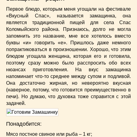
Супы
(45)
Первое блюдо, которым меня угощали на фестивале
Торты
(52)
«Вкусный Спас», называется замащинка, она
Украинская кухня
(129)
является традиционной пищей для села Спас
Фасоль
(20)
Коломыйского района. Признаюсь, долго не могла
Фото еды
(10)
запомнить это название, мне все хотелось вместо
Французская кухня
(22)
буквы «и» говорить «е». Пришлось даже немного
Хлеб
(21)
попрактиковаться в произношении. Хорошо, что этим
блюдом угощала женщина, которая его и готовила,
Что приготовить из тыквы
(14)
поэтому сразу можно было расспросить обо всех
Что приготовить на завтрак?
(68)
нюансах приготовления. На вкус замащинка
Что приготовить на ужин?
(254)
напоминает что-то среднее между супом и подливой.
Японская кухня
(16)
Она достаточно жирная, но невероятно вкусная
(наверное, потому, что готовится преимущественно в
печи). Но думаю, что духовка тоже справится с этой
задачей.
Понадобится:
Мясо постное свиное или рыба – 1 кг;