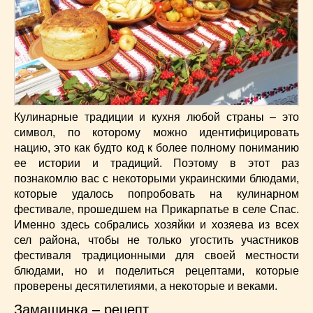
Низкокалорийные
(33)
Новогодние
(57)
Новости
(54)
О жизни
(25)
Овощи
(98)
Пасхальные
(17)
Печенье
(13)
Кулинарные традиции и кухня любой страны – это
символ, по которому можно идентифицировать
Пироги
(55)
нацию, это как будто код к более полному пониманию
Польская кухня
(21)
ее истории и традиций. Поэтому в этот раз
Постные
(52)
познакомлю вас с некоторыми украинскими блюдами,
Праздничные блюда
(63)
которые удалось попробовать на кулинарном
Простые
(102)
фестивале, прошедшем на Прикарпатье в селе Спас.
Именно здесь собрались хозяйки и хозяева из всех
Русская кухня
(81)
сел района, чтобы не только угостить участников
Рыба
(45)
фестиваля традиционными для своей местности
Салаты
(33)
блюдами, но и поделиться рецептами, которые
Советы
(42)
проверены десятилетиями, а некоторые и веками.
Соусы
(8)
Замащинка – рецепт