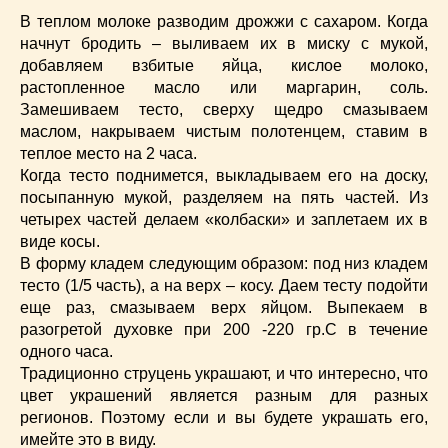
В теплом молоке разводим дрожжи с сахаром. Когда
начнут бродить – выливаем их в миску с мукой,
добавляем взбитые яйца, кислое молоко,
растопленное масло или маргарин, соль.
Замешиваем тесто, сверху щедро смазываем
маслом, накрываем чистым полотенцем, ставим в
теплое место на 2 часа.
Когда тесто поднимется, выкладываем его на доску,
посыпанную мукой, разделяем на пять частей. Из
четырех частей делаем «колбаски» и заплетаем их в
виде косы.
В форму кладем следующим образом: под низ кладем
тесто (1/5 часть), а на верх – косу. Даем тесту подойти
еще раз, смазываем верх яйцом. Выпекаем в
разогретой духовке при 200 -220 гр.С в течение
одного часа.
Традиционно струцень украшают, и что интересно, что
цвет украшений является разным для разных
регионов. Поэтому если и вы будете украшать его,
имейте это в виду.