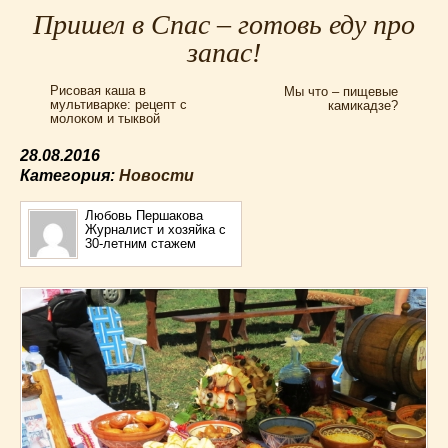
Для мультиварки Филипс
(38)
Пришел в Спас – готовь еду про
Еврейская кухня
(3)
запас!
Заготовки на зиму
(24)
Рисовая каша в
Мы что – пищевые
Запеканки
(25)
мультиварке: рецепт с
камикадзе?
молоком и тыквой
Испанская кухня
(2)
Итальянская кухня
(37)
28.08.2016
Картошка
(32)
Категория:
Новости
Каши
(24)
Любовь Першакова
Кексы
(43)
Журналист и хозяйка с
30-летним стажем
Китайская кухня
(15)
Лучшие
(9)
Макароны
(18)
Мексиканская кухня
(9)
Мясные блюда
(119)
Напитки
(4)
Немецкая кухня
(10)
Необычные
(49)