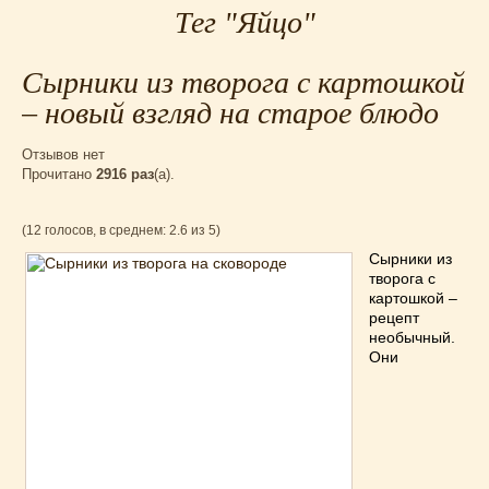
Тег "Яйцо"
Для мультиварки Филипс
(38)
Еврейская кухня
(3)
Сырники из творога с картошкой
Заготовки на зиму
(24)
Запеканки
(25)
– новый взгляд на старое блюдо
Испанская кухня
(2)
Отзывов нет
Итальянская кухня
(37)
Прочитано
2916 раз
(a).
Картошка
(32)
Каши
(24)
(12 голосов, в среднем: 2.6 из 5)
Кексы
(43)
Сырники из
Китайская кухня
(15)
творога с
картошкой –
Лучшие
(9)
рецепт
Макароны
(18)
необычный.
Они
Мексиканская кухня
(9)
Мясные блюда
(119)
Напитки
(4)
Немецкая кухня
(10)
Необычные
(49)