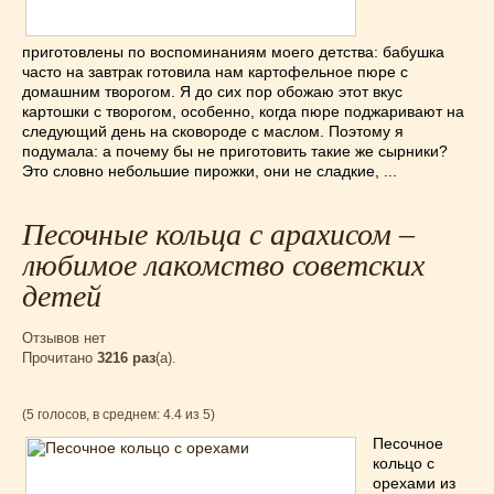
Низкокалорийные
(33)
Новогодние
(57)
приготовлены по воспоминаниям моего детства: бабушка
Новости
(54)
часто на завтрак готовила нам картофельное пюре с
домашним творогом. Я до сих пор обожаю этот вкус
О жизни
(25)
картошки с творогом, особенно, когда пюре поджаривают на
Овощи
(98)
следующий день на сковороде с маслом. Поэтому я
подумала: а почему бы не приготовить такие же сырники?
Пасхальные
(17)
Это словно небольшие пирожки, они не сладкие, ...
Печенье
(13)
Пироги
(55)
Песочные кольца с арахисом –
Польская кухня
(21)
любимое лакомство советских
Постные
(52)
детей
Праздничные блюда
(63)
Простые
(102)
Отзывов нет
Русская кухня
(81)
Прочитано
3216 раз
(a).
Рыба
(45)
Салаты
(33)
(5 голосов, в среднем: 4.4 из 5)
Советы
(42)
Песочное
кольцо с
Соусы
(8)
орехами из