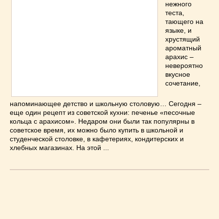
Супы
(45)
нежного
теста,
Торты
(52)
тающего на
Украинская кухня
(129)
языке, и
хрустящий
Фасоль
(20)
ароматный
Фото еды
(10)
арахис –
Французская кухня
(22)
невероятно
вкусное
Хлеб
(21)
сочетание,
Что приготовить из тыквы
(14)
напоминающее детство и школьную столовую… Сегодня –
Что приготовить на завтрак?
(68)
еще один рецепт из советской кухни: печенье «песочные
Что приготовить на ужин?
(254)
кольца с арахисом». Недаром они были так популярны в
Японская кухня
(16)
советское время, их можно было купить в школьной и
студенческой столовке, в кафетериях, кондитерских и
хлебных магазинах. На этой ...