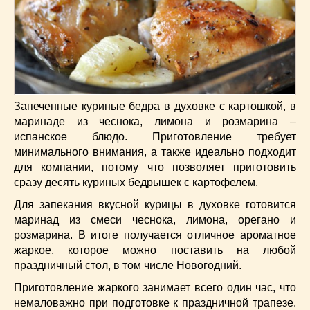
Низкокалорийные
(33)
Новогодние
(57)
Новости
(54)
О жизни
(25)
Овощи
(98)
Пасхальные
(17)
Запеченные куриные бедра в духовке с картошкой, в
Печенье
(13)
маринаде из чеснока, лимона и розмарина –
Пироги
(55)
испанское блюдо. Приготовление требует
Польская кухня
(21)
минимального внимания, а также идеально подходит
для компании, потому что позволяет приготовить
Постные
(52)
сразу десять куриных бедрышек с картофелем.
Праздничные блюда
(63)
Для запекания вкусной курицы в духовке готовится
Простые
(102)
маринад из смеси чеснока, лимона, орегано и
Русская кухня
(81)
розмарина. В итоге получается отличное ароматное
Рыба
(45)
жаркое, которое можно поставить на любой
Салаты
(33)
праздничный стол, в том числе Новогодний.
Советы
(42)
Приготовление жаркого занимает всего один час, что
Соусы
(8)
немаловажно при подготовке к праздничной трапезе.