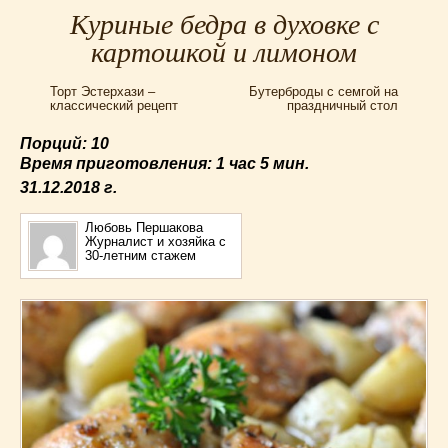
Для мультиварки Филипс
(38)
Куриные бедра в духовке с
Еврейская кухня
(3)
картошкой и лимоном
Заготовки на зиму
(24)
Торт Эстерхази –
Бутерброды с семгой на
Запеканки
(25)
классический рецепт
праздничный стол
Испанская кухня
(2)
Порций: 10
Итальянская кухня
(37)
Время приготовления:
1 час 5 мин.
Картошка
(32)
31.12.2018
г.
Каши
(24)
Кексы
(43)
Любовь Першакова
Журналист и хозяйка с
Китайская кухня
(15)
30-летним стажем
Лучшие
(9)
Макароны
(18)
Мексиканская кухня
(9)
Мясные блюда
(119)
Напитки
(4)
Немецкая кухня
(10)
Необычные
(49)