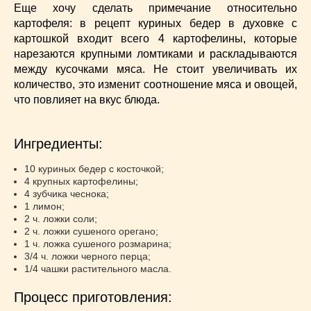
Супы
(45)
Еще хочу сделать примечание относительно
Торты
(52)
картофеля: в рецепт куриных бедер в духовке с
картошкой входит всего 4 картофелины, которые
Украинская кухня
(129)
нарезаются крупными ломтиками и раскладываются
Фасоль
(20)
между кусочками мяса. Не стоит увеличивать их
Фото еды
(10)
количество, это изменит соотношение мяса и овощей,
Французская кухня
(22)
что повлияет на вкус блюда.
Хлеб
(21)
Что приготовить из тыквы
(14)
Ингредиенты:
Что приготовить на завтрак?
(68)
Что приготовить на ужин?
(254)
10 куриных бедер с косточкой;
4 крупных картофелины;
Японская кухня
(16)
4 зубчика чеснока;
1 лимон;
2 ч. ложки соли;
2 ч. ложки сушеного орегано;
1 ч. ложка сушеного розмарина;
3/4 ч. ложки черного перца;
1/4 чашки растительного масла.
Процесс приготовления: