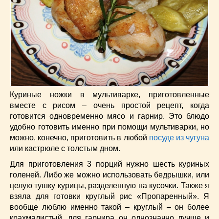
Низкокалорийные
(33)
Новогодние
(57)
Новости
(54)
О жизни
(25)
Овощи
(98)
Пасхальные
(17)
Печенье
(13)
Пироги
(55)
Куриные ножки в мультиварке, приготовленные
вместе с рисом – очень простой рецепт, когда
Польская кухня
(21)
готовится одновременно мясо и гарнир. Это блюдо
Постные
(52)
удобно готовить именно при помощи мультиварки, но
Праздничные блюда
(63)
можно, конечно, приготовить в любой
посуде из чугуна
Простые
(102)
или кастрюле с толстым дном.
Русская кухня
(81)
Для приготовления 3 порций нужно шесть куриных
Рыба
(45)
голеней. Либо же можно использовать бедрышки, или
Салаты
(33)
целую тушку курицы, разделенную на кусочки. Также я
Советы
(42)
взяла для готовки круглый рис «Пропаренный». Я
вообще люблю именно такой – круглый – он более
Соусы
(8)
крахмалистый, для гарнира он однозначно лучше и