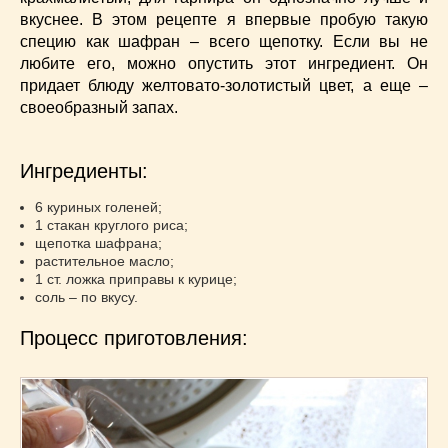
Супы
(45)
вкуснее. В этом рецепте я впервые пробую такую
Торты
(52)
специю как шафран – всего щепотку. Если вы не
Украинская кухня
(129)
любите его, можно опустить этот ингредиент. Он
Фасоль
(20)
придает блюду желтовато-золотистый цвет, а еще –
своеобразный запах.
Фото еды
(10)
Французская кухня
(22)
Хлеб
(21)
Ингредиенты:
Что приготовить из тыквы
(14)
6 куриных голеней;
Что приготовить на завтрак?
(68)
1 стакан круглого риса;
Что приготовить на ужин?
(254)
щепотка шафрана;
растительное масло;
Японская кухня
(16)
1 ст. ложка приправы к курице;
соль – по вкусу.
Процесс приготовления: