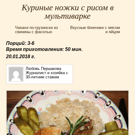
Для мультиварки Филипс
(38)
Куриные ножки с рисом в
Еврейская кухня
(3)
мультиварке
Заготовки на зиму
(24)
Чанахи по-грузински из
Вкусные блинчики с мясом
Запеканки
(25)
свинины с фасолью
и яйцом
Испанская кухня
(2)
Порций: 3-6
Итальянская кухня
(37)
Время приготовления:
50 мин.
Картошка
(32)
20.01.2018
г.
Каши
(24)
Кексы
(43)
Любовь Першакова
Журналист и хозяйка с
Китайская кухня
(15)
30-летним стажем
Лучшие
(9)
Макароны
(18)
Мексиканская кухня
(9)
Мясные блюда
(119)
Напитки
(4)
Немецкая кухня
(10)
Необычные
(49)