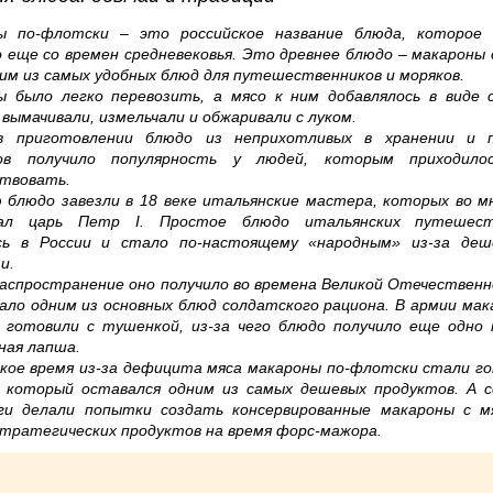
ы по-флотски – это российское название блюда, которое 
 еще со времен средневековья. Это древнее блюдо – макароны 
им из самых удобных блюд для путешественников и моряков.
ы было легко перевозить, а мясо к ним добавлялось в виде 
вымачивали, измельчали и обжаривали с луком.
в приготовлении блюдо из неприхотливых в хранении и п
ов получило популярность у людей, которым приходило
твовать.
 блюдо завезли в 18 веке итальянские мастера, которых во 
ал царь Петр I. Простое блюдо итальянских путешест
сь в России и стало по-настоящему «народным» из-за деш
и.
аспространение оно получило во времена Великой Отечественн
ало одним из основных блюд солдатского рациона. В армии мак
 готовили с тушенкой, из-за чего блюдо получило еще одно 
ная лапша.
кое время из-за дефицита мяса макароны по-флотски стали г
 который оставался одним из самых дешевых продуктов. А с
ги делали попытки создать консервированные макароны с мя
стратегических продуктов на время форс-мажора.