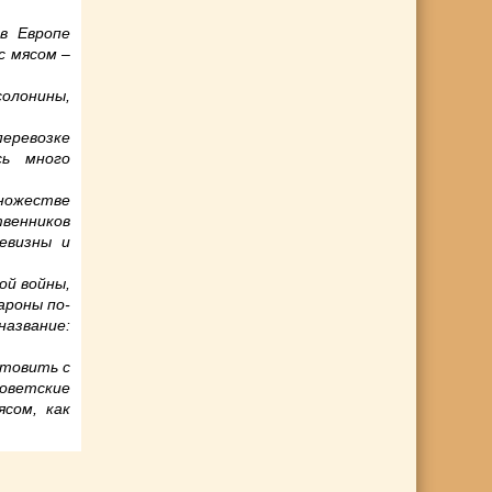
в Европе
с мясом –
солонины,
еревозке
сь много
множестве
венников
евизны и
ой войны,
ароны по-
название:
отовить с
оветские
сом, как