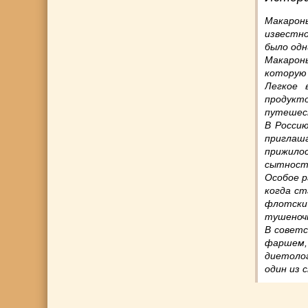
Макарон
известно
было одн
Макарон
которую 
Легкое 
продукт
путешес
В Россию
приглаш
прижило
сытност
Особое р
когда ст
флотски
тушеноч
В советс
фаршем,
диетоло
один из 