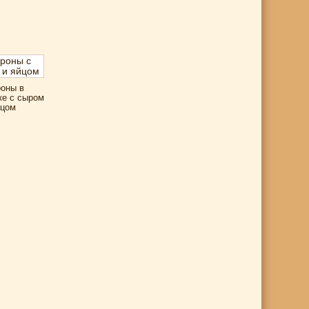
оны в
ке с сыром
йцом