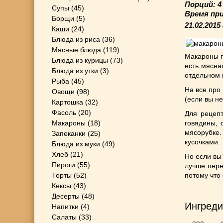
Порций: 
Супы
(45)
Время пр
Борщи
(5)
21.02.2015
Каши
(24)
Блюда из риса
(36)
Мясные блюда
(119)
Макароны п
Блюда из курицы
(73)
есть мясна
Блюда из утки
(3)
отдельном 
Рыба
(45)
На все про
Овощи
(98)
(если вы н
Картошка
(32)
Фасоль
(20)
Для рецепт
Макароны
(18)
говядины, 
мясорубке
Запеканки
(25)
кусочками.
Блюда из муки
(49)
Хлеб
(21)
Но если вы
Пироги
(55)
лучше пере
Торты
(52)
потому что
Кексы
(43)
Десерты
(48)
Ингреди
Напитки
(4)
Салаты
(33)