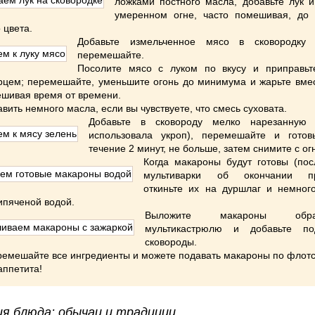
ложками постного масла, добавьте лук и
умеренном огне, часто помешивая, до 
 цвета.
Добавьте измельченное мясо в сковородку
перемешайте.
Посолите мясо с луком по вкусу и приправь
цем; перемешайте, уменьшите огонь до минимума и жарьте вмес
ешивая время от времени.
вить немного масла, если вы чувствуете, что смесь суховата.
Добавьте в сковороду мелко нарезанную 
использовала укроп), перемешайте и гото
течение 2 минут, не больше, затем снимите с ог
Когда макароны будут готовы (пос
мультиварки об окончании пр
откиньте их на дуршлаг и немног
ипяченой водой.
Выложите макароны об
мультикастрюлю и добавьте по
сковороды.
емешайте все ингредиенты и можете подавать макароны по флотск
аппетита!
я блюда: обычаи и традиции