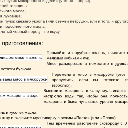
бых сухих макаронных изделий (у меня – перья);
реной говядины;
вочного масла;
я луковица;
 пучок свежего укропа (или свежей петрушки, или и того, и другого
жки подсолнечного масла;
олотый черный перец – по вкусу.
 приготовления:
Промойте и порубите зелень, очистите 
мелкими кубиками лук.
Мясо разморозьте и поместите в дуршла
 остатки бульона.
Перемелите мясо в мясорубке (этот
пропустить, если вы готовите т
взрослых).
Выложите макароны в чашу мультиварки.
кастрюлю воды так, чтобы она полност
макароны и была чуть выше уровня макаро
ль и кусочек масла.
рышку и включите мультиварку в режим «Паста» (или «Плов»).
Тем временем разогрейте сковороду с 3