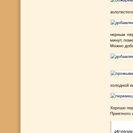
золотистого
черным пер
минут, пом
Можно доба
холодной к
Хорошо пер
Приятного 
Истори