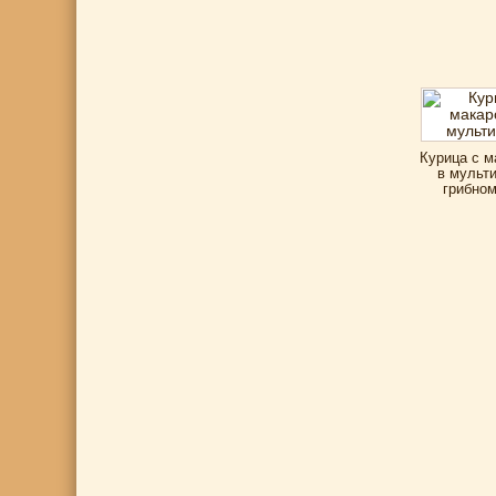
Курица с м
в мульти
грибном