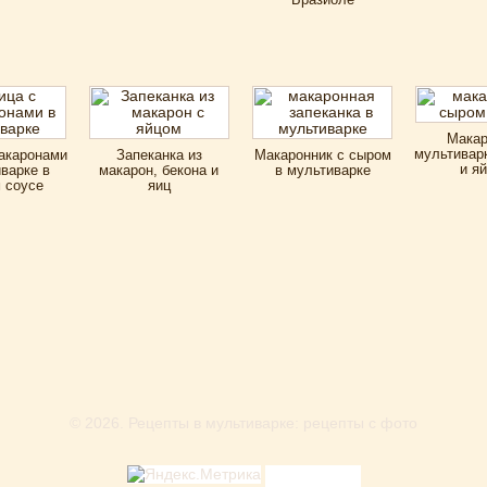
Макар
мультивар
акаронами
Запеканка из
Макаронник с сыром
и я
варке в
макарон, бекона и
в мультиварке
 соусе
яиц
© 2026.
Рецепты в мультиварке: рецепты с фото