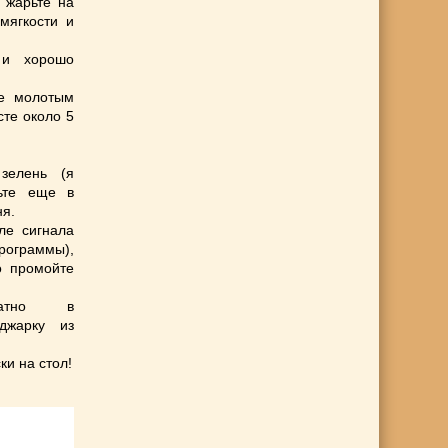
 жарьте на
мягкости и
 и хорошо
те молотым
те около 5
зелень (я
вьте еще в
ня.
ле сигнала
ограммы),
о промойте
ратно в
джарку из
и на стол!