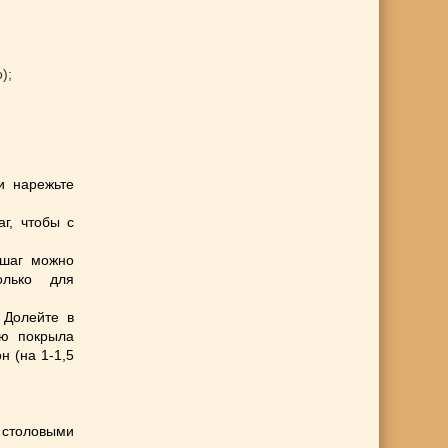
);
и нарежьте
г, чтобы с
 шаг можно
олько для
 Долейте в
ью покрыла
н (на 1-1,5
 столовыми