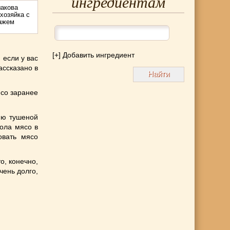
ингредиентам
акова
хозяйка с
тажем
[+] Добавить ингредиент
 если у вас
ассказано в
ясо заранее
ию тушеной
лола мясо в
овать мясо
о, конечно,
чень долго,