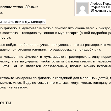
4
Любовь Перш
иготовления:
30 мин.
Журналист и 
30-летним с
г.
о флотски в мультиварке можно приготовить очень легко и быстро,
я заготовка – говядина тушенная в мультиварке (о ней подробно р
посте).
 все пойдет не более получаса, при условии, что вы разморозите м
едавно приготовили говядину, то разморозка не понадобится).
а макарон по флотски в мультиварке я разморозила одну порц
откинула ее на дуршлаг, чтобы остатки бульона стекли, и перемо
. Этот шаг не является обязательным, вполне можно использ
 готовите макароны по-флотски с говядиной для маленьких детей, т
молоть мясо. Ведь не секрет, что малыши могут жевать говядину о
 она «не жуется».
енты: