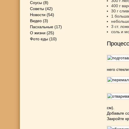
300 г лю
Соусы
(8)
400 г ва
Советы
(42)
30 г сли
Новости
(54)
1 больша
Видео
(3)
небольшой
3 ст. ло
Пасхальные
(17)
соль и м
О жизни
(25)
Фото еды
(10)
Процесс
него стекли
см).
Добавьте со
Закройте к