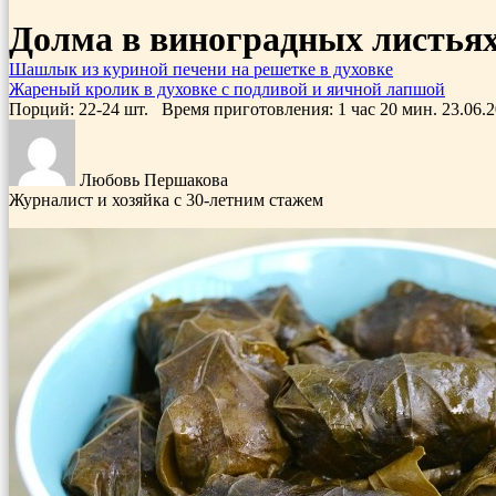
Долма в виноградных листьях
Шашлык из куриной печени на решетке в духовке
Жареный кролик в духовке с подливой и яичной лапшой
Порций: 22-24 шт.
Время приготовления:
1 час 20 мин.
23.06.
Любовь Першакова
Журналист и хозяйка с 30-летним стажем