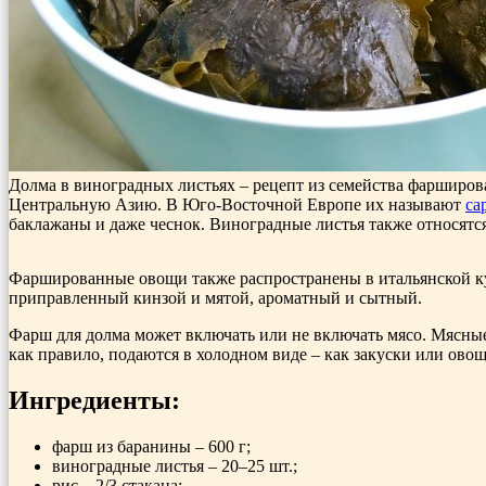
Долма в виноградных листьях – рецепт из семейства фарширо
Центральную Азию. В Юго-Восточной Европе их называют
са
баклажаны и даже чеснок. Виноградные листья также относятс
Фаршированные овощи также распространены в итальянской кух
приправленный кинзой и мятой, ароматный и сытный.
Фарш для долма может включать или не включать мясо. Мясны
как правило, подаются в холодном виде – как закуски или ово
Ингредиенты:
фарш из баранины – 600 г;
виноградные листья – 20–25 шт.;
рис – 2/3 стакана;