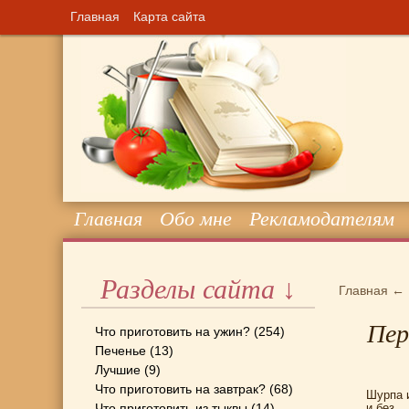
Главная
Карта сайта
Главная
Обо мне
Рекламодателям
Разделы сайта ↓
Главная
←
Пер
Что приготовить на ужин?
(254)
Печенье
(13)
Лучшие
(9)
Что приготовить на завтрак?
(68)
Шурпа и
Что приготовить из тыквы
(14)
и без