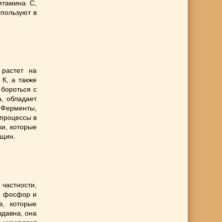
итамина С,
пользуют в
 растет на
 К, а также
 бороться с
, обладает
 Ферменты,
процессы в
ки, которые
рщин.
 частности,
о, фосфор и
в, которые
здавна, она