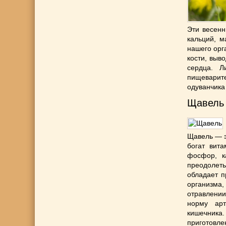
Эти весенн
кальций, м
нашего орг
кости, выв
сердца. Л
пищеварит
одуванчика 
Щавель
Щавель — э
богат вит
фосфор, к
преодолеть
обладает п
организма
отравлении
норму арт
кишечника
приготовле