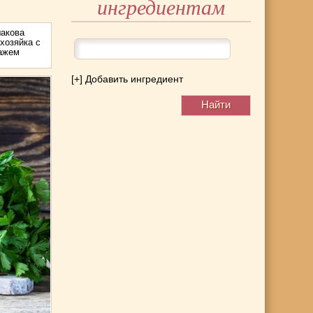
ингредиентам
акова
хозяйка с
тажем
[+] Добавить ингредиент