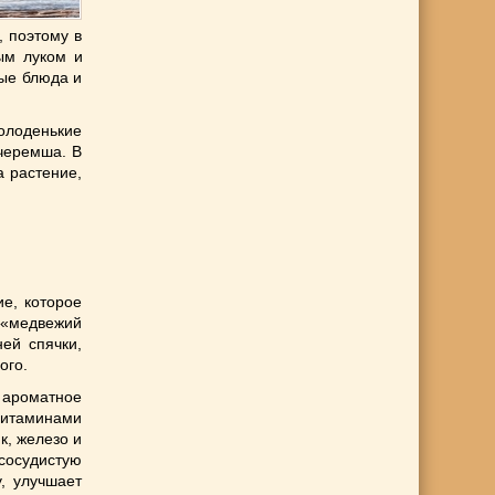
, поэтому в
ым луком и
рые блюда и
молоденькие
 черемша. В
а растение,
е, которое
 «медвежий
ей спячки,
ого.
 ароматное
витаминами
нк, железо и
сосудистую
, улучшает