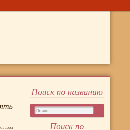
Поиск по названию
лять
Поиск по
ессьера