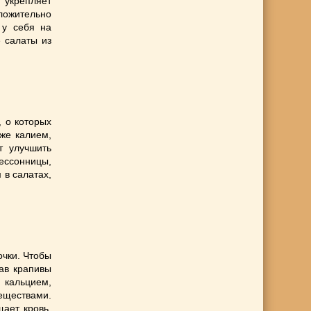
, укрепляет
ложительно
 у себя на
е салаты из
, о которых
кже калием,
т улучшить
ессонницы,
 в салатах,
очки. Чтобы
ав крапивы
 кальцием,
еществами.
ает кровь,