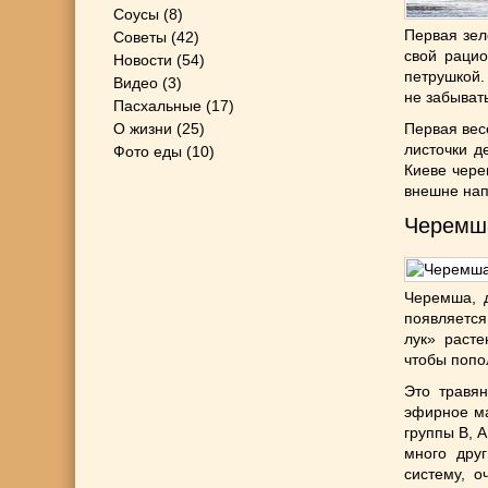
Соусы
(8)
Первая зел
Советы
(42)
свой раци
Новости
(54)
петрушкой.
Видео
(3)
не забыват
Пасхальные
(17)
О жизни
(25)
Первая вес
листочки д
Фото еды
(10)
Киеве чере
внешне на
Черемш
Черемша, д
появляетс
лук» расте
чтобы попо
Это травян
эфирное ма
группы В, А
много друг
систему, о