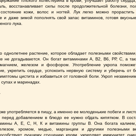
держание плохого холестерина в крови, улучшает работу сердца
ль, восстанавливает силы после продолжительной болезни, по
состояние кожи, волос и ногтей. Лук легко можно прорастить
е и даже зимой пополнять свой запас витаминов, готовя вкусны
еного лука.
о однолетнее растение, которое обладает полезными свойствами
е не догадываются. Он богат витаминами А, В2, В6, РР, С, а та
 магнием, железом и фосфором. Употребление укропа поможе
е, укрепить сердце, успокоить нервную систему и уберечь от б
симптомы цистита и избавиться от головной боли. Укроп незаменим
, супах и маринадах.
а
кже употребляется в пищу, а именно ее молоденькие побеги и лист
 перед добавлением в блюдо ее нужно обдать кипятком. В сост
амины А, Е, С, Н, К и витамины группы В. Она богата калием,
елезом, хромом, медью, марганцем и другими полезными в
особствует лучшему сгущению крови, укрепляет иммунитет, очищ