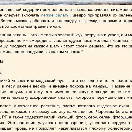
ень весной содержит рекордное для сезона количество витаминов
он следует включать
легкие салаты
, щедро приправляя их зелен
 Зелень можно добавлять и в несладкую выпечку, в первые и вто
ь про ароматные травяные чаи.
енняя зелень – это не только зеленый лук, петрушка и укроп, а и 
еревьев, почки смородины, листья одуванчика, молодая крапива,
мшу продают на каждом шагу - стоит сосем дешево. Что же это з
поминающее ландыши с запахом чеснока?
а
икий чеснок или медвежий лук — это все одно и то же растени
я в лесу ранней весной и внешне похожа на ландыш. Название
ние получило потому, что именно ее ищут медведи после зимн
лнить нехватку аскорбиновой кислоты, которой в черемше очень мн
истое многолетнее растение, листья которого выделяют очень
сло, похожее по своему составу на чесночное. Черемша богата 
, РР, а также содержит калий, кальций, фтор, серу, селен, фтор, ци
их. Это растение улучшает пищеварение, укрепляет сердечно-
чищает кровь, не позволяет накапливаться плохому холестерину