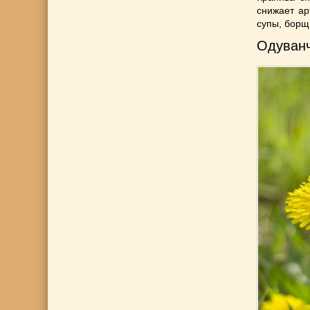
снижает ар
супы, борщи
Одуван