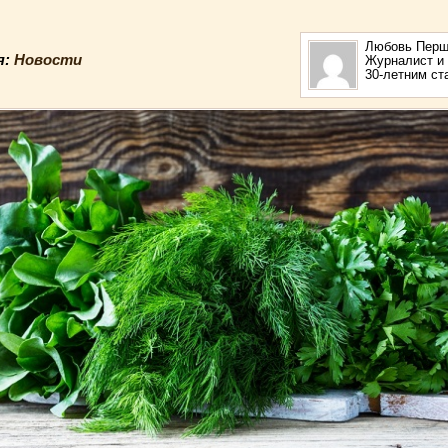
Любовь Перш
я:
Новости
Журналист и 
30-летним с