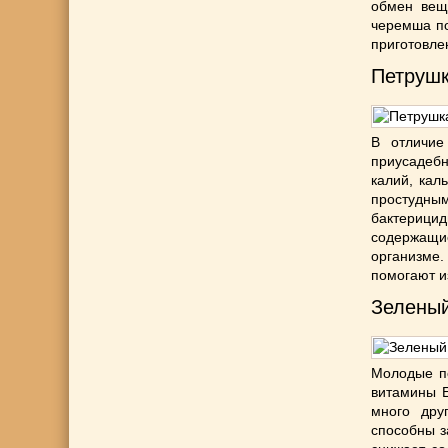
обмен вещ
черемша по
приготовлен
Петруш
В отличие
приусадебн
калий, кал
простудным
бактерици
содержащие
организме.
помогают и
Зеленый
Молодые по
витамины Е
много дру
способны з