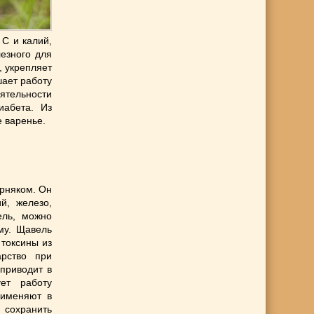
 С и калий,
езного для
, укрепляет
шает работу
ятельности
иабета. Из
е варенье.
орняком. Он
й, железо,
ель, можно
му. Щавель
токсины из
арство при
приводит в
ет работу
рименяют в
 сохранить