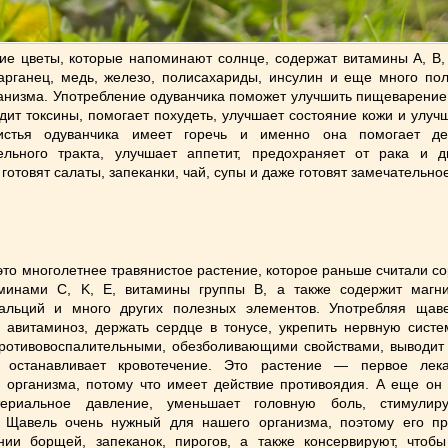
ие цветы, которые напоминают солнце, содержат витамины А, В,
арганец, медь, железо, полисахариды, инсулин и еще много пол
анизма. Употребление одуванчика поможет улучшить пищеварение
одит токсины, помогает похудеть, улучшает состояние кожи и улуч
истья одуванчика имеет горечь и именно она помогает де
ельного тракта, улучшает аппетит, предохраняет от рака и д
готовят салаты, запеканки, чай, супы и даже готовят замечательно
то многолетнее травянистое растение, которое раньше считали с
аминами C, K, E, витамины группы B, а также содержит магни
альций и много других полезных элементов. Употребляя щав
 авитаминоз, держать сердце в тонусе, укрепить нервную систе
ротивовоспалительными, обезболивающими свойствами, выводит 
, останавливает кровотечение. Это растение — первое лек
 организма, потому что имеет действие противоядия. А еще он 
ериальное давление, уменьшает головную боль, стимулиру
. Щавель очень нужный для нашего организма, поэтому его п
нии борщей, запеканок, пирогов, а также консервируют, чтобы