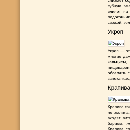
снижает со
зубную эма
влияет на 
подоконник
свежей, зел
Укроп
Укроп — эт
многие даж
кальцием,
пищеварени
облегчить 
запеканках
Крапив
Крапива та
не жалила,
входят вит
барием, ж
Крапива сп