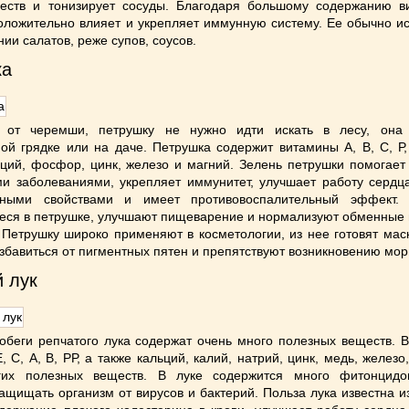
еств и тонизирует сосуды. Благодаря большому содержанию в
ложительно влияет и укрепляет иммунную систему. Ее обычно ис
ии салатов, реже супов, соусов.
ка
 от черемши, петрушку не нужно идти искать в лесу, она
ой грядке или на даче. Петрушка содержит витамины А, В, С, Р,
ьций, фосфор, цинк, железо и магний. Зелень петрушки помогает
и заболеваниями, укрепляет иммунитет, улучшает работу сердца
дными свойствами и имеет противовоспалительный эффект.
ся в петрушке, улучшают пищеварение и нормализуют обменные 
 Петрушку широко применяют в косметологии, из нее готовят мас
збавиться от пигментных пятен и препятствуют возникновению мо
 лук
беги репчатого лука содержат очень много полезных веществ. В
, С, А, В, РР, а также кальций, калий, натрий, цинк, медь, желез
гих полезных веществ. В луке содержится много фитонцидо
ащищать организм от вирусов и бактерий. Польза лука известна и