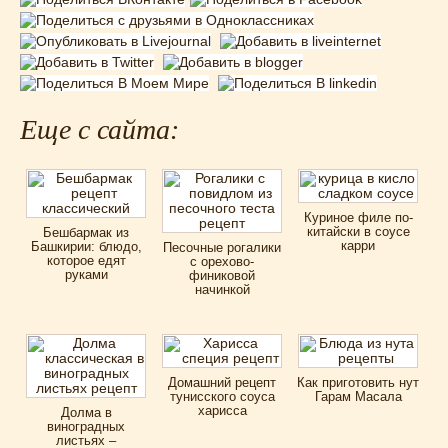
Еще с сайта:
Куриное филе по-
китайски в соусе
Бешбармак из
карри
Башкирии: блюдо,
Песочные рогалики
которое едят
с орехово-
руками
финиковой
начинкой
Домашний рецепт
Как приготовить нут
тунисского соуса
Гарам Масала
харисса
Долма в
виноградных
листьях –