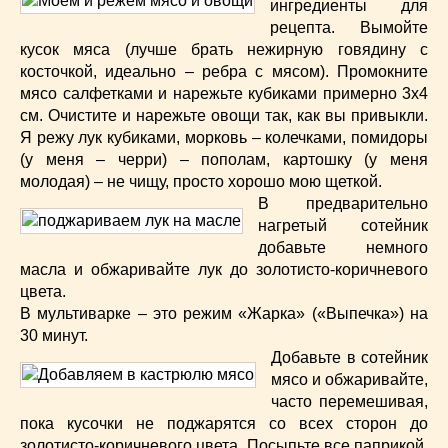
ингредиенты для
рецепта. Вымойте
кусок мяса (лучше брать нежирную говядину с
косточкой, идеально – ребра с мясом). Промокните
мясо салфетками и нарежьте кубиками примерно 3х4
см. Очистите и нарежьте овощи так, как вы привыкли.
Я режу лук кубиками, морковь – колечками, помидоры
(у меня – черри) – пополам, картошку (у меня
молодая) – не чищу, просто хорошо мою щеткой.
В предварительно
нагретый сотейник
добавьте немного
масла и обжаривайте лук до золотисто-коричневого
цвета.
В мультиварке – это режим «Жарка» («Выпечка») на
30 минут.
Добавьте в сотейник
мясо и обжаривайте,
часто перемешивая,
пока кусочки не поджарятся со всех сторон до
золотисто-коричневого цвета. Посыпьте все паприкой,