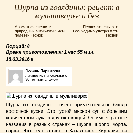
Для мультиварки Филипс
(38)
Шурпа из говядины: рецепт в
Еврейская кухня
(3)
мультиварке и без
Заготовки на зиму
(24)
Ароматная специя и
Первая зелень: что
Запеканки
(25)
природный антибиотик: чем
необходимо употреблять
полезен чеснок
весной
Испанская кухня
(2)
Итальянская кухня
(37)
Порций: 8
Картошка
(32)
Время приготовления:
1 час 55 мин.
Каши
(24)
18.03.2016
г.
Кексы
(43)
Любовь Першакова
Китайская кухня
(15)
Журналист и хозяйка с
30-летним стажем
Лучшие
(9)
Макароны
(18)
Мексиканская кухня
(9)
Шурпа из говядины – очень примечательное блюдо
Мясные блюда
(119)
восточной кухни. Это густой мясной суп с большим
Напитки
(4)
количеством лука и других овощей. Он имеет разные
Немецкая кухня
(10)
названия в разных странах – шурпа, шорпо, чорпа,
Необычные
(49)
сорпа. Этот суп готовят в Казахстане, Киргизии, на