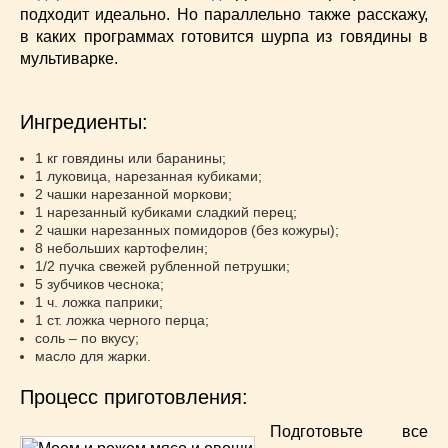
Супы
(45)
подходит идеально. Но параллельно также расскажу,
Торты
(52)
в каких программах готовится шурпа из говядины в
Украинская кухня
(129)
мультиварке.
Фасоль
(20)
Фото еды
(10)
Ингредиенты:
Французская кухня
(22)
1 кг говядины или баранины;
Хлеб
(21)
1 луковица, нарезанная кубиками;
Что приготовить из тыквы
(14)
2 чашки нарезанной моркови;
Что приготовить на завтрак?
1 нарезанный кубиками сладкий перец;
(68)
2 чашки нарезанных помидоров (без кожуры);
Что приготовить на ужин?
(254)
8 небольших картофелин;
Японская кухня
(16)
1/2 пучка свежей рубленной петрушки;
5 зубчиков чеснока;
1 ч. ложка паприки;
1 ст. ложка черного перца;
соль – по вкусу;
масло для жарки.
Процесс приготовления:
Подготовьте все