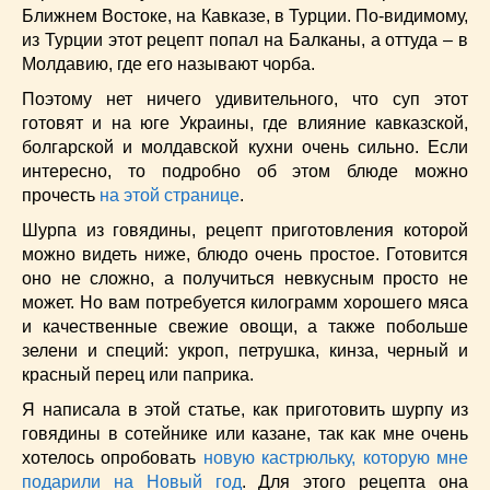
Низкокалорийные
(33)
Ближнем Востоке, на Кавказе, в Турции. По-видимому,
из Турции этот рецепт попал на Балканы, а оттуда – в
Новогодние
(57)
Молдавию, где его называют чорба.
Новости
(54)
О жизни
(25)
Поэтому нет ничего удивительного, что суп этот
готовят и на юге Украины, где влияние кавказской,
Овощи
(98)
болгарской и молдавской кухни очень сильно. Если
Пасхальные
(17)
интересно, то подробно об этом блюде можно
Печенье
(13)
прочесть
на этой странице
.
Пироги
(55)
Шурпа из говядины, рецепт приготовления которой
Польская кухня
(21)
можно видеть ниже, блюдо очень простое. Готовится
Постные
(52)
оно не сложно, а получиться невкусным просто не
Праздничные блюда
(63)
может. Но вам потребуется килограмм хорошего мяса
Простые
(102)
и качественные свежие овощи, а также побольше
зелени и специй: укроп, петрушка, кинза, черный и
Русская кухня
(81)
красный перец или паприка.
Рыба
(45)
Я написала в этой статье, как приготовить шурпу из
Салаты
(33)
говядины в сотейнике или казане, так как мне очень
Советы
(42)
хотелось опробовать
новую кастрюльку, которую мне
Соусы
(8)
подарили на Новый год
. Для этого рецепта она