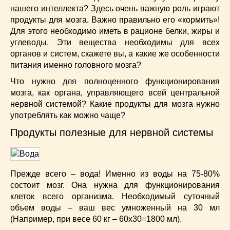
Низкокалорийные
(33)
нашего интеллекта? Здесь очень важную роль играют
Новогодние
(57)
продукты для мозга. Важно правильно его «кормить»!
Для этого необходимо иметь в рационе белки, жиры и
Новости
(54)
углеводы. Эти вещества необходимы для всех
О жизни
(25)
органов и систем, скажете вы, а какие же особенности
Овощи
(98)
питания именно головного мозга?
Пасхальные
(17)
Что нужно для полноценного функционирования
Печенье
(13)
мозга, как органа, управляющего всей центральной
Пироги
(55)
нервной системой? Какие продукты для мозга нужно
Польская кухня
(21)
употреблять как можно чаще?
Постные
(52)
Продукты полезные для нервной системы
Праздничные блюда
(63)
Простые
(102)
Русская кухня
(81)
Прежде всего – вода! Именно из воды на 75-80%
Рыба
(45)
состоит мозг. Она нужна для функционирования
Салаты
(33)
клеток всего организма. Необходимый суточный
Советы
(42)
объем воды – ваш вес умноженный на 30 мл
(Например, при весе 60 кг – 60х30=1800 мл).
Соусы
(8)