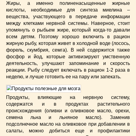
Супы
(45)
Жиры, а именно полиненасыщенные жирные
Торты
(52)
кислоты, необходимые для синтеза миелина –
вещества, участвующего в передаче информации
Украинская кухня
(129)
между клетками нервной системы. Наверное, стоит
Фасоль
(20)
упомянуть о рыбьем жире, который когда-то давали
Фото еды
(10)
всем детям. Поэтому хорошо включить в рацион
Французская кухня
(22)
жирную рыбу, которая живет в холодной воде (лосось,
Хлеб
(21)
форель, скумбрия, семга). В ней содержится также
фосфор и йод, которые активизируют умственную
Что приготовить из тыквы
(14)
деятельность, улучшают запоминание и скорость
Что приготовить на завтрак?
(68)
реакции. Рыбу следует включать в рацион 1-2 раза в
Что приготовить на ужин?
(254)
неделю, и лучше готовить ее на пару или запекать.
Японская кухня
(16)
Продукты, влияющие на нервную систему,
содержатся и в продуктах растительного
происхождения (оливки и оливковое масло, орехи,
семена льна и льняное масло). Заменив
подсолнечное масло на оливковое при добавлении в
салаты, можно добиться еще и профилактики