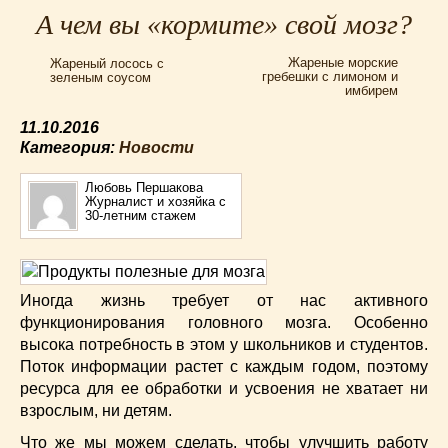
Для мультиварки Филипс
(38)
А чем вы «кормите» свой мозг?
Еврейская кухня
(3)
Жареные морские
Жареный лосось с
Заготовки на зиму
(24)
гребешки с лимоном и
зеленым соусом
имбирем
Запеканки
(25)
Испанская кухня
(2)
11.10.2016
Итальянская кухня
(37)
Категория:
Новости
Картошка
(32)
Любовь Першакова
Каши
(24)
Журналист и хозяйка с
30-летним стажем
Кексы
(43)
Китайская кухня
(15)
Лучшие
(9)
Иногда жизнь требует от нас активного
Макароны
(18)
функционирования головного мозга. Особенно
Мексиканская кухня
(9)
высока потребность в этом у школьников и студентов.
Мясные блюда
(119)
Поток информации растет с каждым годом, поэтому
Напитки
(4)
ресурса для ее обработки и усвоения не хватает ни
Немецкая кухня
(10)
взрослым, ни детям.
Необычные
(49)
Что же мы можем сделать, чтобы улучшить работу