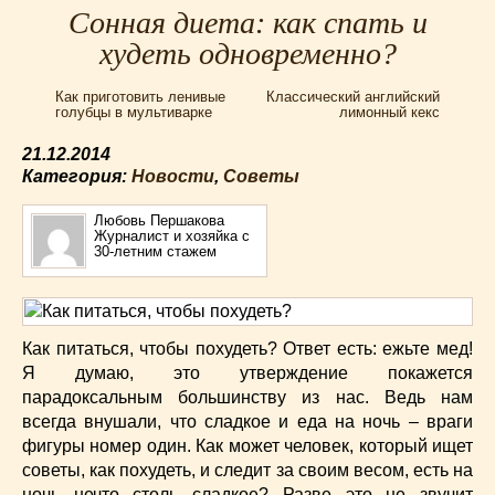
Сонная диета: как спать и
Для мультиварки Филипс
(38)
худеть одновременно?
Еврейская кухня
(3)
Заготовки на зиму
(24)
Как приготовить ленивые
Классический английский
Запеканки
(25)
голубцы в мультиварке
лимонный кекс
Испанская кухня
(2)
21.12.2014
Итальянская кухня
(37)
Категория:
Новости
,
Советы
Картошка
(32)
Каши
(24)
Любовь Першакова
Журналист и хозяйка с
Кексы
(43)
30-летним стажем
Китайская кухня
(15)
Лучшие
(9)
Макароны
(18)
Как питаться, чтобы похудеть? Ответ есть: ежьте мед!
Мексиканская кухня
(9)
Я думаю, это утверждение покажется
Мясные блюда
(119)
парадоксальным большинству из нас. Ведь нам
Напитки
(4)
всегда внушали, что сладкое и еда на ночь – враги
фигуры номер один. Как может человек, который ищет
Немецкая кухня
(10)
советы, как похудеть, и следит за своим весом, есть на
Необычные
(49)
ночь нечто столь сладкое? Разве это не звучит