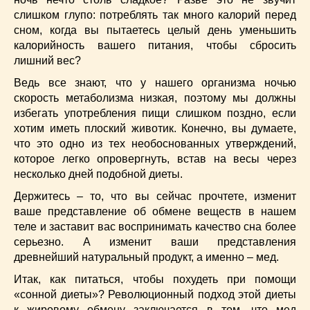
Низкокалорийные
(33)
слишком глупо: потреблять так много калорий перед
Новогодние
(57)
сном, когда вы пытаетесь целый день уменьшить
Новости
(54)
калорийность вашего питания, чтобы сбросить
лишний вес?
О жизни
(25)
Овощи
(98)
Ведь все знают, что у нашего организма ночью
Пасхальные
(17)
скорость метаболизма низкая, поэтому мы должны
избегать употребления пищи слишком поздно, если
Печенье
(13)
хотим иметь плоский животик. Конечно, вы думаете,
Пироги
(55)
что это одно из тех необоснованных утверждений,
Польская кухня
(21)
которое легко опровергнуть, встав на весы через
Постные
(52)
несколько дней подобной диеты.
Праздничные блюда
(63)
Держитесь – то, что вы сейчас прочтете, изменит
Простые
(102)
ваше представление об обмене веществ в нашем
Русская кухня
(81)
теле и заставит вас воспринимать качество сна более
Рыба
(45)
серьезно. А изменит ваши представления
древнейший натуральный продукт, а именно – мед.
Салаты
(33)
Советы
(42)
Итак, как питаться, чтобы похудеть при помощи
«сонной диеты»? Революционный подход этой диеты
Соусы
(8)
к жировому обмену заключается в том, что мед