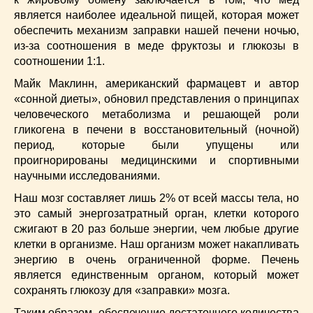
Супы
(45)
является наиболее идеальной пищей, которая может
Торты
(52)
обеспечить механизм заправки нашей печени ночью,
Украинская кухня
(129)
из-за соотношения в меде фруктозы и глюкозы в
Фасоль
(20)
соотношении 1:1.
Фото еды
(10)
Майк Маклинн, американский фармацевт и автор
Французская кухня
(22)
«сонной диеты», обновил представления о принципах
Хлеб
(21)
человеческого метаболизма и решающей роли
гликогена в печени в восстановительный (ночной)
Что приготовить из тыквы
(14)
период, которые были упущены или
Что приготовить на завтрак?
(68)
проигнорированы медицинскими и спортивными
Что приготовить на ужин?
(254)
научными исследованиями.
Японская кухня
(16)
Наш мозг составляет лишь 2% от всей массы тела, но
это самый энергозатратный орган, клетки которого
сжигают в 20 раз больше энергии, чем любые другие
клетки в организме. Наш организм может накапливать
энергию в очень ограниченной форме. Печень
является единственным органом, который может
сохранять глюкозу для «заправки» мозга.
Таким образом, обеспечение достаточного количества