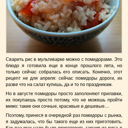
Низкокалорийные
(33)
Новогодние
(57)
Новости
(54)
О жизни
(25)
Овощи
(98)
Пасхальные
(17)
Печенье
(13)
Пироги
(55)
Сварить рис в мультиварке можно с помидорами. Это
Польская кухня
(21)
блюдо я готовила еще в конце прошлого лета, но
Постные
(52)
только сейчас собралась его описать. Конечно, этот
Праздничные блюда
(63)
рецепт не для апреля: сейчас помидоры дороги, их
разве что на салат купишь, да и то по праздникам.
Простые
(102)
Русская кухня
(81)
Но в августе помидоры просто заполоняют прилавки,
Рыба
(45)
их покупаешь просто потому, что не можешь пройти
мимо: такие они сочные, красивые и дешевые…
Салаты
(33)
Советы
(42)
Поэтому, принеся в очередной раз помидоры с рынка,
я задумалась, что бы такого еще из них приготовить.
Соусы
(8)
Как раз мне надо было приготовить гарнир из риса в