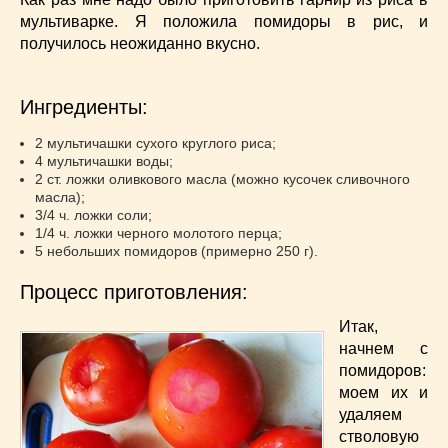
Супы
(45)
мультиварке. Я положила помидоры в рис, и
Торты
(52)
получилось неожиданно вкусно.
Украинская кухня
(129)
Фасоль
(20)
Ингредиенты:
Фото еды
(10)
Французская кухня
(22)
2 мультичашки сухого круглого риса;
Хлеб
(21)
4 мультичашки воды;
2 ст. ложки оливкового масла (можно кусочек сливочного
Что приготовить из тыквы
(14)
масла);
Что приготовить на завтрак?
(68)
3/4 ч. ложки соли;
1/4 ч. ложки черного молотого перца;
Что приготовить на ужин?
(254)
5 небольших помидоров (примерно 250 г).
Японская кухня
(16)
Процесс приготовления:
Итак,
начнем с
помидоров:
моем их и
удаляем
стволовую