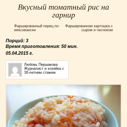
Для мультиварки Филипс
(38)
Вкусный томатный рис на
Еврейская кухня
(3)
гарнир
Заготовки на зиму
(24)
Фаршированный перец по-
Фаршированная картошка с
Запеканки
(25)
мексикански
сыром и чесноком
Испанская кухня
(2)
Порций: 3
Итальянская кухня
(37)
Время приготовления:
50 мин.
Картошка
(32)
05.04.2015
г.
Каши
(24)
Кексы
(43)
Любовь Першакова
Журналист и хозяйка с
Китайская кухня
(15)
30-летним стажем
Лучшие
(9)
Макароны
(18)
Мексиканская кухня
(9)
Мясные блюда
(119)
Напитки
(4)
Немецкая кухня
(10)
Необычные
(49)