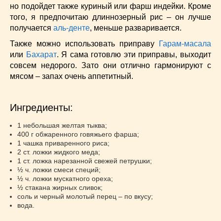
Низкокалорийные
(33)
но подойдет также куриный или фарш индейки. Кроме
того, я предпочитаю длиннозерный рис – он лучше
Новогодние
(57)
получается
аль-денте
, меньше разваривается.
Новости
(54)
Также можно использовать приправу
О жизни
(25)
Гарам-масала
или
Бахарат
. Я сама готовлю эти приправы, выходит
Овощи
(98)
совсем недорого. Зато они отлично гармонируют с
Пасхальные
(17)
мясом – запах очень аппетитный.
Печенье
(13)
Пироги
(55)
Ингредиенты:
Польская кухня
(21)
Постные
(52)
1 небольшая желтая тыква;
Праздничные блюда
(63)
400 г обжаренного говяжьего фарша;
1 чашка приваренного риса;
Простые
(102)
2 ст. ложки жидкого меда;
Русская кухня
(81)
1 ст. ложка нарезанной свежей петрушки;
½ ч. ложки смеси специй;
Рыба
(45)
½ ч. ложки мускатного ореха;
Салаты
(33)
½ стакана жирных сливок;
соль и черный молотый перец – по вкусу;
Советы
(42)
вода.
Соусы
(8)