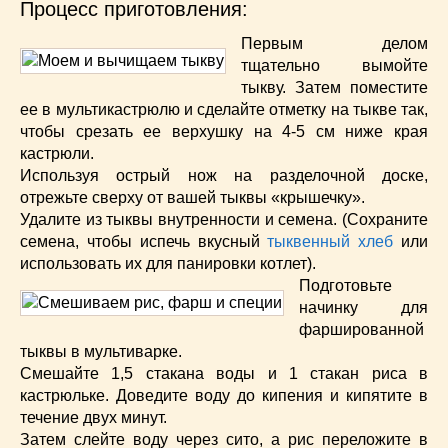
Супы
(45)
Процесс приготовления:
Торты
(52)
Первым делом
Украинская кухня
(129)
тщательно вымойте
Фасоль
(20)
тыкву. Затем поместите
Фото еды
(10)
ее в мультикастрюлю и сделайте отметку на тыкве так,
чтобы срезать ее верхушку на 4-5 см ниже края
Французская кухня
(22)
кастрюли.
Хлеб
(21)
Используя острый нож на разделочной доске,
Что приготовить из тыквы
(14)
отрежьте сверху от вашей тыквы «крышечку».
Что приготовить на завтрак?
(68)
Удалите из тыквы внутренности и семена. (Сохраните
Что приготовить на ужин?
(254)
семена, чтобы испечь вкусный
тыквенный хлеб
или
использовать их для панировки котлет).
Японская кухня
(16)
Подготовьте
начинку для
фаршированной
тыквы в мультиварке.
Смешайте 1,5 стакана воды и 1 стакан риса в
кастрюльке. Доведите воду до кипения и кипятите в
течение двух минут.
Затем слейте воду через сито, а рис переложите в