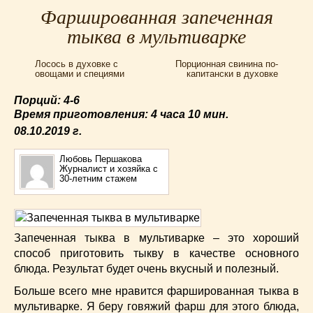
Для мультиварки Филипс
(38)
Фаршированная запеченная
Еврейская кухня
(3)
тыква в мультиварке
Заготовки на зиму
(24)
Лосось в духовке с
Порционная свинина по-
Запеканки
(25)
овощами и специями
капитански в духовке
Испанская кухня
(2)
Порций: 4-6
Итальянская кухня
(37)
Время приготовления:
4 часа 10 мин.
Картошка
(32)
08.10.2019
г.
Каши
(24)
Кексы
(43)
Любовь Першакова
Журналист и хозяйка с
Китайская кухня
(15)
30-летним стажем
Лучшие
(9)
Макароны
(18)
Мексиканская кухня
(9)
Запеченная тыква в мультиварке – это хороший
Мясные блюда
(119)
способ приготовить тыкву в качестве основного
Напитки
(4)
блюда. Результат будет очень вкусный и полезный.
Немецкая кухня
(10)
Больше всего мне нравится фаршированная тыква в
Необычные
(49)
мультиварке. Я беру говяжий фарш для этого блюда,