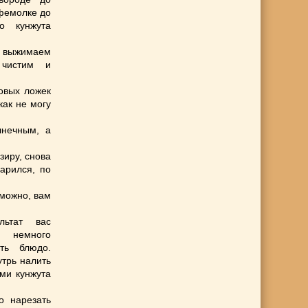
офемолке до
о кунжута
 выжимаем
 чистим и
ловых ложек
как не могу
лнечным, а
зиру, снова
арился, по
зможно, вам
льтат вас
а немного
ть блюдо.
трь налить
ми кунжута
о нарезать