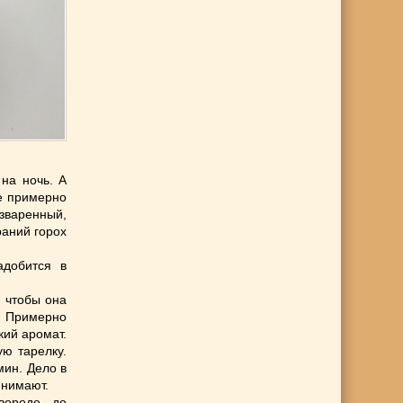
на ночь. А
те примерно
азваренный,
раний горох
адобится в
, чтобы она
. Примерно
кий аромат.
ю тарелку.
мин. Дело в
инимают.
вороде до