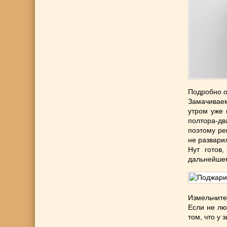
Подробно о
Замачиваем
утром уже 
полтора-два
поэтому ре
не развари
Нут готов
дальнейше
Измельчите
Если не лю
том, что у