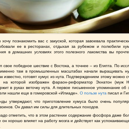
з хочу познакомить вас с закуской, которая завоевала практическ
обовали ее в ресторанах, отдыхая за рубежом и полюбили хум
ния в домашних условиях этого полезного лакомства вы прочте
л свое победное шествие с Востока, а точнее – из Египта. По ис
, именно там в промышленных масштабах начали выращивать ну
как известно, готовят хумус из нута. Подтверждением этому можно с
, на которой изображен фараон-реформатор Эхнатон (муж Н
ржит в руках веточку нута. А первое письменное упоминание об
ели нашли еще в гомеровской «Илиаде».
О пользе нута
писал и Ги
нды утверждают, что приготовление хумуса было очень популя
 воинов. Он давал им силы для длительных походов.
адо отметить, что в этом растении содержание фосфора даже бо
е он хорошо влияет на работу мозга и действует как успокаивающ
.