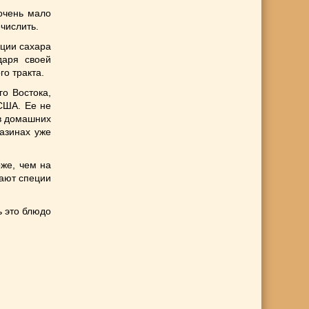
очень мало
ечислить.
ации сахара
даря своей
го тракта.
го Востока,
США. Ее не
 в домашних
азинах уже
оже, чем на
дают специи
ь это блюдо