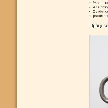
½ ч. лож
4 ст. лож
2 зубчика
раститель
Процесс