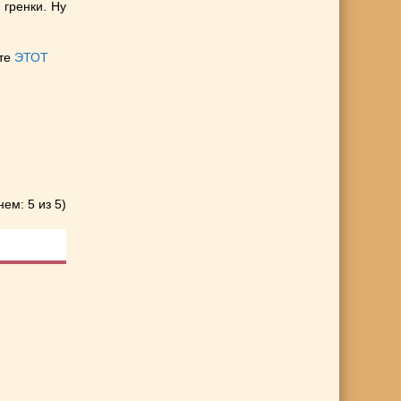
 гренки. Ну
ите
ЭТОТ
нем: 5 из 5)