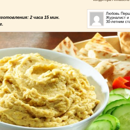
6
Любовь Перш
иготовления:
2 часа 15 мин.
Журналист и 
30-летним с
г.