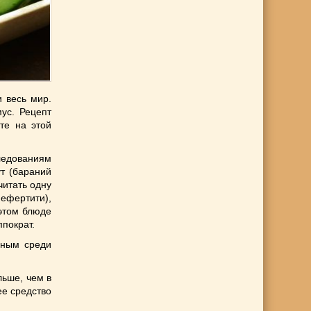
и весь мир.
ус. Рецепт
те на этой
следованиям
т (бараний
читать одну
ефертити),
 этом блюде
ппократ.
рным среди
льше, чем в
ее средство