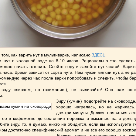
 том, как варить нут в мультиварке, написано
ЗДЕСЬ
.
 нут в холодной воде на 8-10 часов. Рационально это сделать 
можно начать готовить. Слейте воду и залейте нут чистой. Вари
 часа. Время зависит от сорта нута. Нам нужен мягкий нут, а не р
комендую через час после варки попробовать и следить, чтобы ба
лся.
, воду сливаем, но (внимание!), не выливайте! Она нам пон
м.
Зиру (кумин) подогрейте на сковороде
хорошо нагрелась, но не жарилась
две-три минуты. Должен появиться лег
 ее в кофемолке до состояния порошка и высыпьте на отдельну
бите зиру, то, я думаю, никто не обидится, если вы используете т
 зиры достаточно специфический аромат, и не все его хорошо воспр
Кунжут также подогреваем на ско