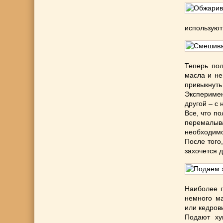
используют
Теперь пол
масла и не
привыкнуть
Экспериме
другой – с
Все, что п
перемалыва
необходимо
После того
захочется 
Наиболее п
немного ма
или кедров
Подают ху