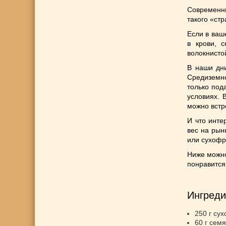
Современны
такого «ст
Если в ваш
в крови, с
волокнисто
В наши дни
Средиземно
только под
условиях. 
можно встр
И что инте
вес на рын
или сухофр
Ниже можно
понравится
Ингреди
250 г сух
60 г семя