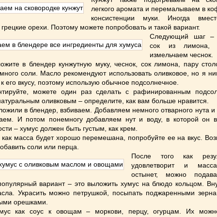
легкого аромата и перемалываем в к
консистенции муки. Иногда вмест
 грецкие орехи. Поэтому можете попробовать и такой вариант.
Следующий шаг –
сок из лимона,
измельчаем чеснок.
ожите в блендер кунжутную муку, чеснок, сок лимона, пару сто
много соли. Масло рекомендуют использовать оливковое, но я ни
 к его вкусу, поэтому использую обычное подсолнечное.
нтируйте, можете один раз сделать с рафинированным подсо
 натуральным оливковым – определите, как вам больше нравится.
оложили в блендер, взбиваем. Добавляем немного отварного нута и 
ем. И потом понемногу добавляем нут и воду, в которой он в
сти – хумус должен быть густым, как крем.
, как масса будет хорошо перемешана, попробуйте ее на вкус. Во
добавить соли или перца.
После того как резу
удовлетворит и масс
остынет, можно подава
опулярный вариант – это выложить хумус на блюдо кольцом. Вну
сла. Украсить можно петрушкой, посыпать поджаренными зерна
ыми орешками.
мус как соус к овощам – моркови, перцу, огурцам. Их можн