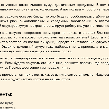
е ученые также считают хумус диетическим продуктом. В нем 
рашного» компонента как холестерин. А вот пользы – просто не пер
ем рационе есть это блюдо, то оно будет способствовать стабилиз
низит риск онкологических и сердечных заболеваний. А благо
й структуре хумус прекрасно регулирует работу желудочно-кишечно
 эта закуска невероятно популярна не только в странах Ближне
морья, но и массово присутствует на столах жителей Европы и 
ают в ресторанах восточной кухни, нередко приготовление хумуса
В Украине домашний хумус тоже набирает популярность, а в маг
етить нут, который выращен на наших полях.
ресно, в супермаркетах в красивых упаковках он почти вдвое дор
ке. Если будете покупать его на рынке, поищите лавочки, где про
укты. Преимущественно там продают и нут.
 прочесть, как приготовить хумус из нута самостоятельно. Надеюс
 вам и будет частым гостем на вашем столе.
енты:
ого нута;
н кунжута;