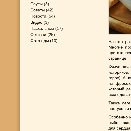
Соусы
(8)
Советы
(42)
Новости
(54)
Видео
(3)
Пасхальные
(17)
О жизни
(25)
Фото еды
(10)
На этот ра
Многие пр
приготовле
странице.
Хумус нача
историков
горох). А, 
из фресок
который де
исследоват
Также леге
пастухов и
Особенно н
рыбе, такж
для сердца