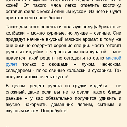
Супы
(45)
кожей. От такого мяса легко отделить косточку,
Торты
(52)
оставив филе с кожей единым куском. Из него и будет
Украинская кухня
(129)
приготовлено наше блюдо.
Фасоль
(20)
Также для этого рецепта использую полуфабрикатные
Фото еды
(10)
колбаски – можно куриные, но лучше – свиные. Они
Французская кухня
(22)
придадут начинке вкусный мясной аромат, к тому же
они обычно содержат хорошие специи. Часто готовят
Хлеб
(21)
рулет из индейки с черносливом или курагой – мне
Что приготовить из тыквы
(14)
нравится такой рецепт, но сегодня я готовлю
мясной
Что приготовить на завтрак?
(68)
рулет
только с овощами – луком, чесноком,
Что приготовить на ужин?
(254)
сельдереем - плюс свиные колбаски и сухарики. Так
Японская кухня
(16)
получится тоже очень вкусно!
В целом, рецепт рулета из грудки индейки – не
сложный, даже если вы не готовили такого блюда
раньше – у вас обязательно получится удивить и
вкусно накормить домашних легким, сытным и
вкусным мясом. Попробуйте!