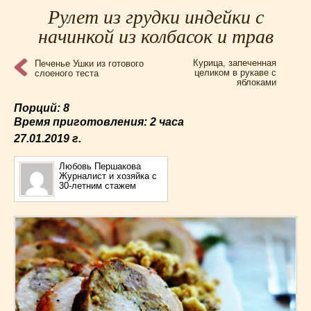
Для мультиварки Филипс
(38)
Рулет из грудки индейки с
Еврейская кухня
(3)
начинкой из колбасок и трав
Заготовки на зиму
(24)
Курица, запеченная
Печенье Ушки из готового
Запеканки
(25)
целиком в рукаве с
слоеного теста
яблоками
Испанская кухня
(2)
Итальянская кухня
(37)
Порций: 8
Картошка
(32)
Время приготовления:
2 часа
Каши
(24)
27.01.2019
г.
Кексы
(43)
Любовь Першакова
Китайская кухня
(15)
Журналист и хозяйка с
30-летним стажем
Лучшие
(9)
Макароны
(18)
Мексиканская кухня
(9)
Мясные блюда
(119)
Напитки
(4)
Немецкая кухня
(10)
Необычные
(49)