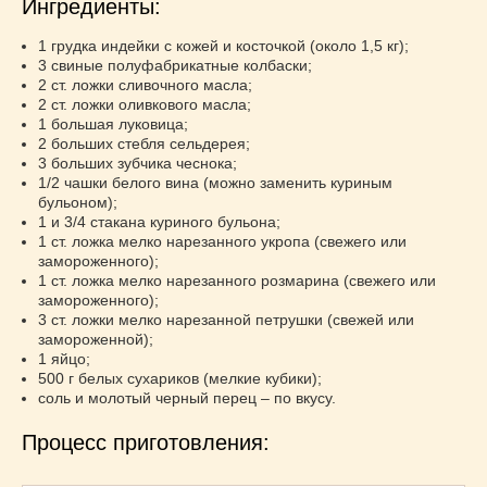
Ингредиенты:
1 грудка индейки с кожей и косточкой (около 1,5 кг);
3 свиные полуфабрикатные колбаски;
2 ст. ложки сливочного масла;
2 ст. ложки оливкового масла;
1 большая луковица;
2 больших стебля сельдерея;
3 больших зубчика чеснока;
1/2 чашки белого вина (можно заменить куриным
бульоном);
1 и 3/4 стакана куриного бульона;
1 ст. ложка мелко нарезанного укропа (свежего или
замороженного);
1 ст. ложка мелко нарезанного розмарина (свежего или
замороженного);
3 ст. ложки мелко нарезанной петрушки (свежей или
замороженной);
1 яйцо;
500 г белых сухариков (мелкие кубики);
соль и молотый черный перец – по вкусу.
Процесс приготовления: