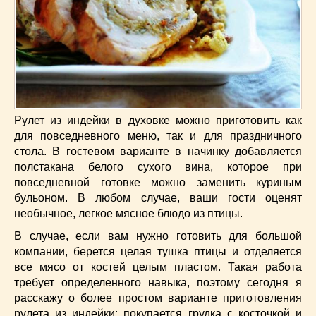
Низкокалорийные
(33)
Новогодние
(57)
Новости
(54)
О жизни
(25)
Овощи
(98)
Пасхальные
(17)
Печенье
(13)
Рулет из индейки в духовке можно приготовить как
для повседневного меню, так и для праздничного
Пироги
(55)
стола. В гостевом варианте в начинку добавляется
Польская кухня
(21)
полстакана белого сухого вина, которое при
Постные
(52)
повседневной готовке можно заменить куриным
Праздничные блюда
(63)
бульоном. В любом случае, ваши гости оценят
Простые
(102)
необычное, легкое мясное блюдо из птицы.
Русская кухня
(81)
В случае, если вам нужно готовить для большой
Рыба
(45)
компании, берется целая тушка птицы и отделяется
Салаты
(33)
все мясо от костей целым пластом. Такая работа
требует определенного навыка, поэтому сегодня я
Советы
(42)
расскажу о более простом варианте приготовления
Соусы
(8)
рулета из индейки: покупается грудка с косточкой и