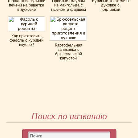
Шашлык из куриной
Простые голубцы
Куриные тефтели в
печени на решетке
из мангольда с
духовке с
в духовке
пшеном и фаршем
подливкой
Как приготовить
фасоль с курицей
вкусно?
Картофельная
запеканка с
брюссельской
капустой
Поиск по названию