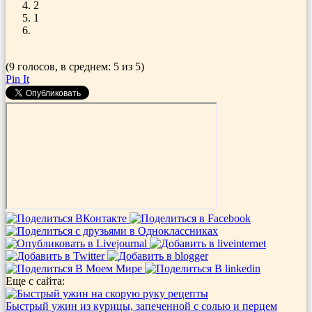
2
1
(9 голосов, в среднем: 5 из 5)
Pin It
Еще с сайта:
Быстрый ужин из курицы, запеченной с солью и перцем