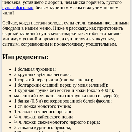
человека, уставшего с дороги, чем миска горячего, густого
супа с фасолью
, белым куриным мясом и жгучим перцем
чили?
Сейчас, когда настали холода, супы стали самыми желанными
блюдами в нашем меню. Ниже я расскажу, как приготовить
сырный куриный суп в мультиварке так, чтобы это заняло
минимум усилий и времени, а суп получился вкусным,
сытным, согревающим и по-настоящему утешительным.
Ингредиенты:
1 большая луковица;
2 крупных зубчика чеснока;
1 горький перец чили (или халапеньо);
1 болгарский сладкий перец (у меня зеленый);
1 куриная грудка без костей и кожи (около 400 г);
маленький пучок зелени (петрушка или сельдерей);
1 банка (0,5 л) консервированной белой фасоли;
1 ст. ложка молотого тмина;
1 ч. ложка сушеного орегано;
¼ ч. ложки кайенского перца;
¼ ч. ложки свежемолотого черного перца;
2 стакана куриного бульона;