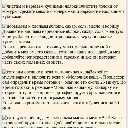
Очистите яблоки от
кожуры, срежьте мякоть с кочерыжки и нарежьте небольшими
кубиками.
Добавьте к хлопьям нарезанные яблоки, сахар, соль, молотую
корицу. Залейте все водой и молоком. Сверху положите
кусочек масла.
Если вы решили сделать кашу максимально полезной и
добавить мед вместо сахара, готовьте кашу несладкой, а мед
добавляйте непосредственно в тарелку, иначе он потеряет
часть своих полезных свойств.
Закройте
мультиварку и включите режим «Молочная каша». Процессор
сам определит время готовки – обычно это около 25 минут. Во
время готовки в режиме «Молочная каша» мультиварку не
открывайте, иначе процессор зафиксирует сброс давления в
кастрюле и запустит программу заново.
Если такого режима нет, включите режим «Тушение» на 30
мин.
Все! Каша
из овсяной крупы готова. Добавляйте дополнительно масло,
мед или сахар по своему вкусу прямо в тарелку.