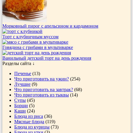
Морковный пирог с апельсином и кардамоном
Торт с клубничным муссом
Говядина с грибами в мультиварке
Ванильный детский торт на день рождения
Разделы сайта ↓
Печенье
(13)
Что приготовить на ужин?
(254)
Лучшие
(9)
Что приготовить на завтрак?
(68)
Что приготовить из тыквы
(14)
Супы
(45)
Борщи
(5)
Каши
(24)
Блюда из риса
(36)
Мясные блюда
(119)
Блюда из курицы
(73)
Блюда из утки
(3)