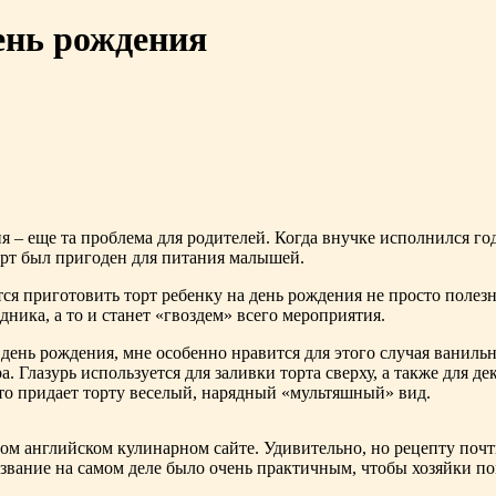
ень рождения
я – еще та проблема для родителей. Когда внучке исполнился г
торт был пригоден для питания малышей.
тся приготовить торт ребенку на день рождения не просто полез
ника, а то и станет «гвоздем» всего мероприятия.
а день рождения, мне особенно нравится для этого случая ванил
. Глазурь используется для заливки торта сверху, а также для д
это придает торту веселый, нарядный «мультяшный» вид.
ом английском кулинарном сайте. Удивительно, но рецепту почт
название на самом деле было очень практичным, чтобы хозяйки по