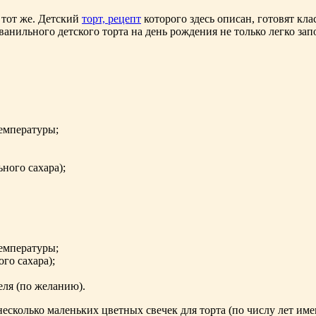
 тот же. Детский
торт, рецепт
которого здесь описан, готовят кл
 ванильного детского торта на день рождения не только легко зап
температуры;
ьного сахара);
температуры;
го сахара);
еля (по желанию).
несколько маленьких цветных свечек для торта (по числу лет им