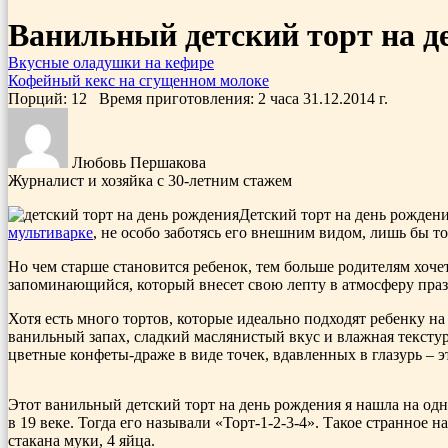
Ванильный детский торт на д
Вкусные оладушки на кефире
Кофейный кекс на сгущенном молоке
Порций: 12
Время приготовления:
2 часа
31.12.2014
г.
Любовь Першакова
Журналист и хозяйка с 30-летним стажем
Детский торт на день рождени
мультиварке
, не особо заботясь его внешним видом, лишь бы 
Но чем старше становится ребенок, тем больше родителям хоче
запоминающийся, который внесет свою лепту в атмосферу празд
Хотя есть много тортов, которые идеально подходят ребенку н
ванильный запах, сладкий маслянистый вкус и влажная текстура
цветные конфеты-драже в виде точек, вдавленных в глазурь – 
Этот ванильный детский торт на день рождения я нашла на одн
в 19 веке. Тогда его называли «Торт-1-2-3-4». Такое странное 
стакана муки, 4 яйца.