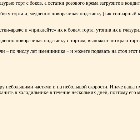
зурью торт с боков, а остатки розового крема загрузите в конди
боку торта и, медленно поворачивая подставку (как гончарный к
ки-драже и «приклейте» их к бокам торта, утопив их в глазури
ленно поворачивая подставку с тортом, выложите по краю торта
чи – по числу лет именинника – и можете подавать на стол этот
ру небольшими частями и на небольшой скорости. Иначе ваша пуд
нить в холодильнике в течение нескольких дней, поэтому его м