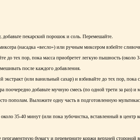
, добавьте пекарский порошок и соль. Перемешайте.
иксера (насадка «весло») или ручным миксером взбейте сливочно
те до тех пор, пока масса приобретет легкую пышность (около 3
смешивать после каждого добавления.
 экстракт (или ванильный сахар) и взбивайте до тех пор, пока 
а поочередно добавьте мучную смесь (по одной трети за раз) и м
есто пополам. Выложите одну часть в подготовленную мультика
оло 35-40 минут (или пока зубочистка, вставленный в центр кор
 пергаментную бумагу и переверните коржи верхней стороной в