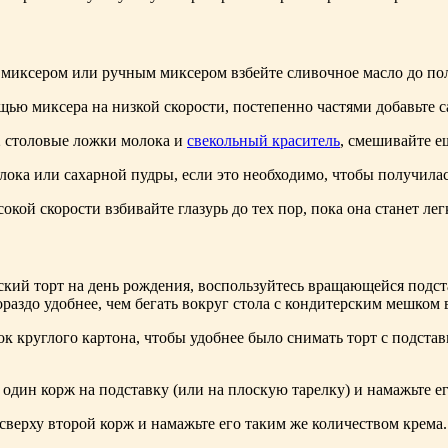
миксером или ручным миксером взбейте сливочное масло до по
щью миксера на низкой скорости, постепенно частями добавьте с
 столовые ложки молока и
свекольный краситель
, смешивайте е
ока или сахарной пудры, если это необходимо, чтобы получилас
окой скорости взбивайте глазурь до тех пор, пока она станет ле
кий торт на день рождения, воспользуйтесь вращающейся подстав
раздо удобнее, чем бегать вокруг стола с кондитерским мешком 
к круглого картона, чтобы удобнее было снимать торт с подста
один корж на подставку (или на плоскую тарелку) и намажьте ег
верху второй корж и намажьте его таким же количеством крема.