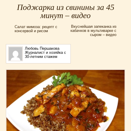
Для мультиварки Филипс
(38)
Поджарка из свинины за 45
Еврейская кухня
(3)
минут – видео
Заготовки на зиму
(24)
Вкуснейшая запеканка из
Салат мимоза: рецепт с
Запеканки
(25)
кабачков в мультиварке с
консервой и рисом
сыром – видео
Испанская кухня
(2)
Итальянская кухня
(37)
Любовь Першакова
Картошка
(32)
Журналист и хозяйка с
30-летним стажем
Каши
(24)
Кексы
(43)
Китайская кухня
(15)
Лучшие
(9)
Макароны
(18)
Мексиканская кухня
(9)
Мясные блюда
(119)
Напитки
(4)
Немецкая кухня
(10)
Необычные
(49)