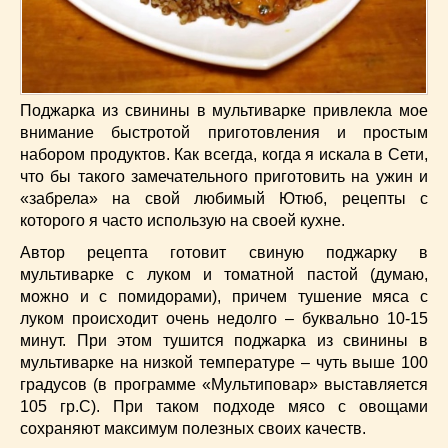
Низкокалорийные
(33)
Новогодние
(57)
Новости
(54)
О жизни
(25)
Поджарка из свинины в мультиварке привлекла мое
Овощи
(98)
внимание быстротой приготовления и простым
Пасхальные
(17)
набором продуктов. Как всегда, когда я искала в Сети,
Печенье
(13)
что бы такого замечательного приготовить на ужин и
Пироги
(55)
«забрела» на свой любимый Ютюб, рецепты с
Польская кухня
(21)
которого я часто использую на своей кухне.
Постные
(52)
Автор рецепта готовит свиную поджарку в
Праздничные блюда
(63)
мультиварке с луком и томатной пастой (думаю,
Простые
(102)
можно и с помидорами), причем тушение мяса с
луком происходит очень недолго – буквально 10-15
Русская кухня
(81)
минут. При этом тушится поджарка из свинины в
Рыба
(45)
мультиварке на низкой температуре – чуть выше 100
Салаты
(33)
градусов (в программе «Мультиповар» выставляется
Советы
(42)
105 гр.С). При таком подходе мясо с овощами
Соусы
(8)
сохраняют максимум полезных своих качеств.