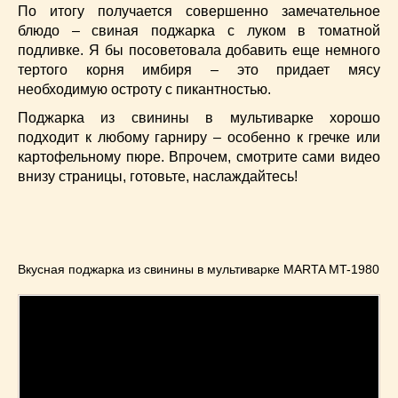
Супы
(45)
По итогу получается совершенно замечательное
Торты
(52)
блюдо – свиная поджарка с луком в томатной
Украинская кухня
(129)
подливке. Я бы посоветовала добавить еще немного
тертого корня имбиря – это придает мясу
Фасоль
(20)
необходимую остроту с пикантностью.
Фото еды
(10)
Поджарка из свинины в мультиварке хорошо
Французская кухня
(22)
подходит к любому гарниру – особенно к гречке или
Хлеб
(21)
картофельному пюре. Впрочем, смотрите сами видео
Что приготовить из тыквы
(14)
внизу страницы, готовьте, наслаждайтесь!
Что приготовить на завтрак?
(68)
Что приготовить на ужин?
(254)
Японская кухня
(16)
Вкусная поджарка из свинины в мультиварке MARTA MT-1980