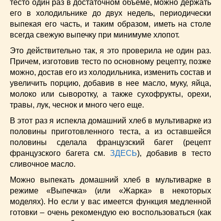
тесто один раз в достаточном объеме, можно держать
Супы
(45)
его в холодильнике до двух недель, периодически
Торты
(52)
выпекая его часть, и таким образом, иметь на столе
Украинская кухня
(129)
всегда свежую выпечку при минимуме хлопот.
Фасоль
(20)
Это действительно так, я это проверила не один раз.
Фото еды
(10)
Причем, изготовив тесто по основному рецепту, позже
Французская кухня
(22)
можно, достав его из холодильника, изменить состав и
Хлеб
(21)
увеличить порцию, добавив в нее масло, муку, яйца,
Что приготовить из тыквы
(14)
молоко или сыворотку, а также сухофрукты, орехи,
травы, лук, чеснок и много чего еще.
Что приготовить на завтрак?
(68)
Что приготовить на ужин?
(254)
В этот раз я испекла домашний хлеб в мультиварке из
Японская кухня
(16)
половины приготовленного теста, а из оставшейся
половины сделала французский багет (рецепт
французского багета см.
ЗДЕСЬ
), добавив в тесто
сливочное масло.
Можно выпекать домашний хлеб в мультиварке в
режиме «Выпечка» (или «Жарка» в некоторых
моделях). Но если у вас имеется функция медленной
готовки – очень рекомендую ею воспользоваться (как