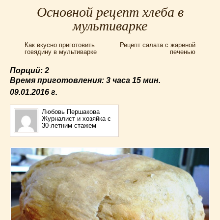
Для мультиварки Филипс
(38)
Основной рецепт хлеба в
Еврейская кухня
(3)
мультиварке
Заготовки на зиму
(24)
Как вкусно приготовить
Рецепт салата с жареной
Запеканки
(25)
говядину в мультиварке
печенью
Испанская кухня
(2)
Порций: 2
Итальянская кухня
(37)
Время приготовления:
3 часа 15 мин.
Картошка
(32)
09.01.2016
г.
Каши
(24)
Кексы
(43)
Любовь Першакова
Журналист и хозяйка с
Китайская кухня
(15)
30-летним стажем
Лучшие
(9)
Макароны
(18)
Мексиканская кухня
(9)
Мясные блюда
(119)
Напитки
(4)
Немецкая кухня
(10)
Необычные
(49)