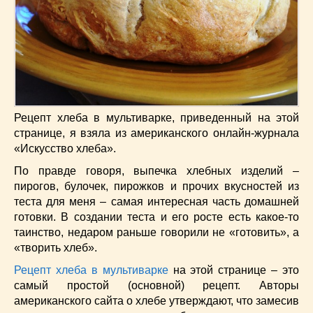
Низкокалорийные
(33)
Новогодние
(57)
Новости
(54)
О жизни
(25)
Овощи
(98)
Пасхальные
(17)
Печенье
(13)
Рецепт хлеба в мультиварке, приведенный на этой
странице, я взяла из американского онлайн-журнала
Пироги
(55)
«Искусство хлеба».
Польская кухня
(21)
По правде говоря, выпечка хлебных изделий –
Постные
(52)
пирогов, булочек, пирожков и прочих вкусностей из
Праздничные блюда
(63)
теста для меня – самая интересная часть домашней
Простые
(102)
готовки. В создании теста и его росте есть какое-то
Русская кухня
(81)
таинство, недаром раньше говорили не «готовить», а
Рыба
(45)
«творить хлеб».
Салаты
(33)
Рецепт хлеба в мультиварке
на этой странице – это
Советы
(42)
самый простой (основной) рецепт. Авторы
Соусы
(8)
американского сайта о хлебе утверждают, что замесив