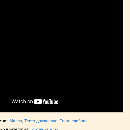
иси:
Масло
,
Тесто дрожжевое
,
Тесто сдобное
но в категории:
Блюда из муки