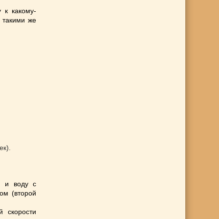
 к какому-
т такими же
ек).
о и воду с
ом (второй
й скорости