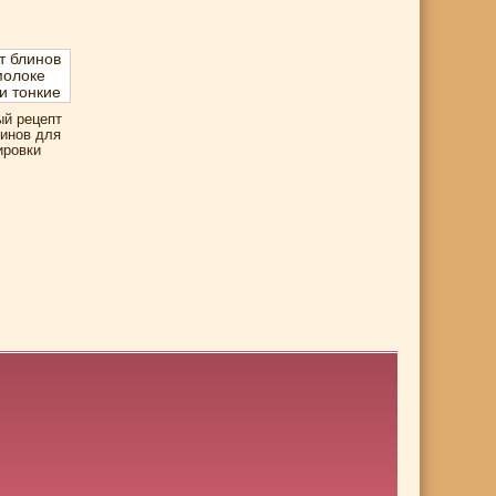
й рецепт
линов для
ровки