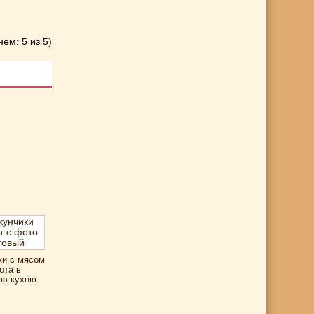
нем: 5 из 5)
ки с мясом
ота в
ую кухню