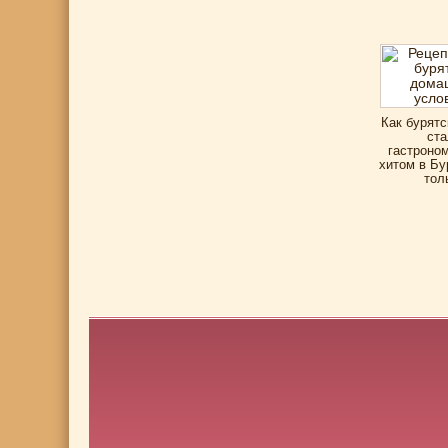
Как бурятс
ста
гастроно
хитом в Бу
тол