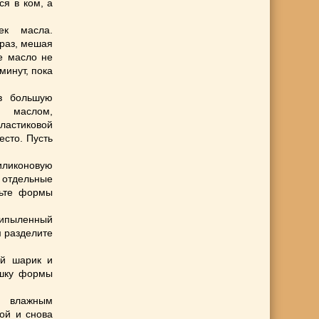
ся в ком, а
ек масла.
 раз, мешая
е масло не
минут, пока
 в большую
ю маслом,
астиковой
есто. Пусть
силиконовую
е отдельные
жьте формы
рипыленный
м разделите
ий шарик и
ашку формы
 влажным
ой и снова