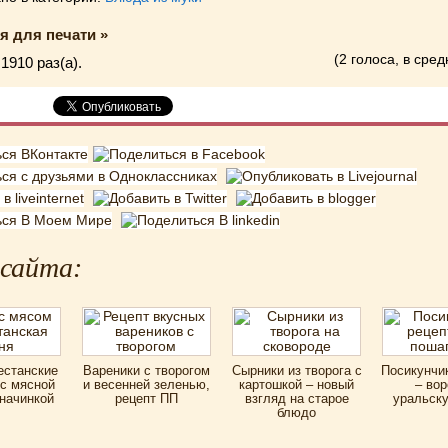
я для печати »
(2 голоса, в сред
1910 раз(a).
 сайта:
естанские
Вареники с творогом
Сырники из творога с
Посикунчи
с мясной
и весенней зеленью,
картошкой – новый
– вор
начинкой
рецепт ПП
взгляд на старое
уральск
блюдо