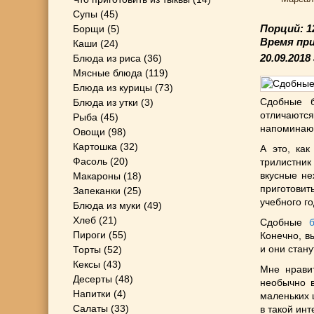
Супы
(45)
Порций: 
Борщи
(5)
Время пр
Каши
(24)
20.09.2018
Блюда из риса
(36)
Мясные блюда
(119)
Блюда из курицы
(73)
Сдобные б
Блюда из утки
(3)
отличаются
Рыба
(45)
напоминают
Овощи
(98)
Картошка
(32)
А это, как
Фасоль
(20)
трилистник 
вкусные не
Макароны
(18)
приготовит
Запеканки
(25)
учебного го
Блюда из муки
(49)
Хлеб
(21)
Сдобные
Пироги
(55)
Конечно, в
и они стану
Торты
(52)
Кексы
(43)
Мне нравит
Десерты
(48)
необычно в
Напитки
(4)
маленьких 
Салаты
(33)
в такой ин