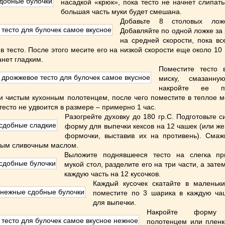
насадкой «крюк», пока тесто не начнет слипать
большая часть муки будет смешана.
Добавьте 8 столовых лож
Добавляйте по одной ложке за
на средней скорости, пока вс
в тесто. После этого месите его на низкой скорости еще около 10 
анет гладким.
Поместите тесто
миску, смазанну
накройте ее пл
и чистым кухонным полотенцем, после чего поместите в теплое м
 тесто не удвоится в размере – примерно 1 час.
Разогрейте духовку до 180 гр.С. Подготовьте 
форму для выпечки кексов на 12 чашек (или ж
формочки, выставив их на противень). Сма
ным сливочным маслом.
Выложите поднявшееся тесто на слегка п
мукой стол, разделите его на три части, а зате
каждую часть на 12 кусочков.
Каждый кусочек скатайте в маленьк
поместите по 3 шарика в каждую ч
для выпечки.
Накройте форму
полотенцем или пленк