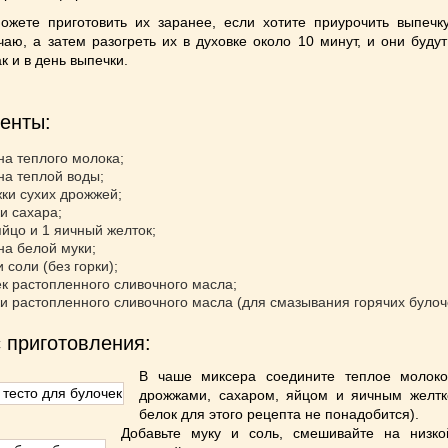
жете приготовить их заранее, если хотите приурочить выпечку
чаю, а затем разогреть их в духовке около 10 минут, и они буду
к и в день выпечки.
енты:
на теплого молока;
на теплой воды;
жки сухих дрожжей;
ки сахара;
яйцо и 1 яичный желток;
на белой муки;
и соли (без горки);
жек растопленного сливочного масла;
жки растопленного сливочного масла (для смазывания горячих булоч
 приготовления:
В чаше миксера соедините теплое молок
дрожжами, сахаром, яйцом и яичным желтк
белок для этого рецепта не понадобится).
Добавьте муку и соль, смешивайте на низко