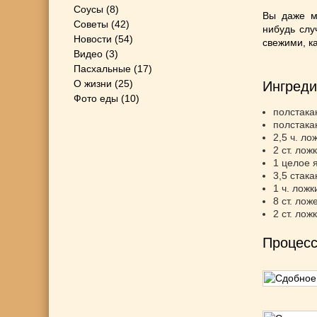
Соусы
(8)
Вы даже мо
Советы
(42)
нибудь слу
Новости
(54)
свежими, ка
Видео
(3)
Пасхальные
(17)
О жизни
(25)
Ингреди
Фото еды
(10)
полстака
полстака
2,5 ч. ло
2 ст. лож
1 целое 
3,5 стака
1 ч. ложк
8 ст. ло
2 ст. ло
Процесс