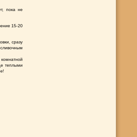
т, пока не
чение 15-20
овки, сразу
 сливочным
комнатной
ще теплыми
е!