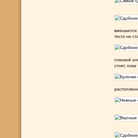
вмешается 
тесто не ст
пленкой ил
стоит, пока
растоплен