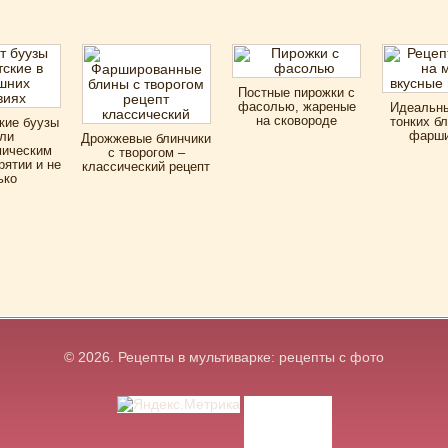
Постные пирожки с
фасолью, жареные
Идеальны
на сковороде
тонких б
кие буузы
фарши
ли
Дрожжевые блинчики
мическим
с творогом –
рятии и не
классический рецепт
ько
© 2026.
Рецепты в мультиварке: рецепты с фото