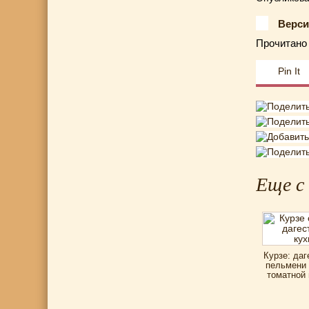
Верси
Прочитано 
Pin It
Еще с
Курзе: даг
пельмени 
томатной 