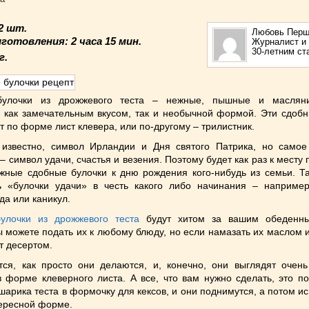
12 шт.
Любовь Перш
иготовления:
2 часа 15 мин.
Журналист и 
30-летним с
г.
улочки из дрожжевого теста – нежные, пышные и масляни
 как замечательным вкусом, так и необычной формой. Эти сдобн
 по форме лист клевера, или по-другому – трилистник.
 известно, символ Ирландии и Дня святого Патрика, но самое
– символ удачи, счастья и везения. Поэтому будет как раз к месту 
жные сдобные булочки к дню рождения кого-нибудь из семьи. Т
ь «булочки удачи» в честь какого либо начинания – например
да или каникул.
булочки из дрожжевого теста
будут хитом за вашим обеденны
ы можете подать их к любому блюду, но если намазать их маслом 
т десертом.
ся, как просто они делаются, и, конечно, они выглядят очень
 форме клеверного листа. А все, что вам нужно сделать, это п
шарика теста в формочку для кексов, и они поднимутся, а потом ис
тересной форме.