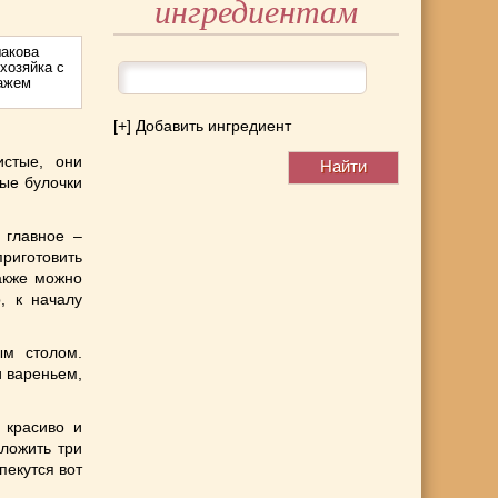
ингредиентам
акова
хозяйка с
тажем
[+] Добавить ингредиент
стые, они
ые булочки
 главное –
приготовить
акже можно
, к началу
м столом.
и вареньем,
 красиво и
оложить три
пекутся вот