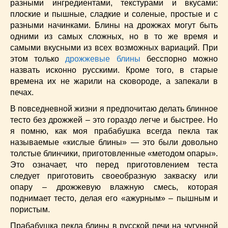
Супы
(45)
разными ингредиентами, текстурами и вкусами:
плоские и пышные, сладкие и соленые, простые и с
Торты
(52)
разными начинками. Блины на дрожжах могут быть
Украинская кухня
(129)
одними из самых сложных, но в то же время и
Фасоль
(20)
самыми вкусными из всех возможных вариаций. При
Фото еды
(10)
этом только
дрожжевые блины
бесспорно можно
Французская кухня
(22)
назвать исконно русскими. Кроме того, в старые
времена их не жарили на сковороде, а запекали в
Хлеб
(21)
печах.
Что приготовить из тыквы
(14)
Что приготовить на завтрак?
(68)
В повседневной жизни я предпочитаю делать блинное
тесто без дрожжей – это гораздо легче и быстрее. Но
Что приготовить на ужин?
(254)
я помню, как моя прабабушка всегда пекла так
Японская кухня
(16)
называемые «кислые блины» — это были довольно
толстые блинчики, приготовленные «методом опары».
Это означает, что перед приготовлением теста
следует приготовить своеобразную закваску или
опару – дрожжевую влажную смесь, которая
поднимает тесто, делая его «ажурным» – пышным и
пористым.
Прабабушка пекла блины в русской печи на чугунной