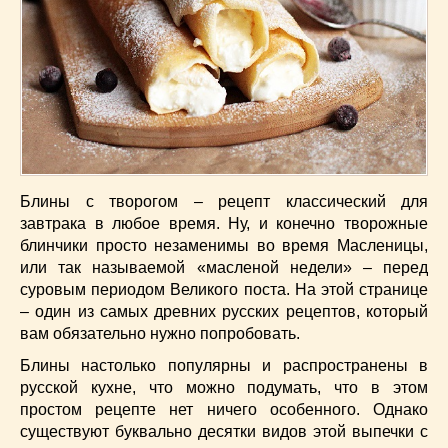
Низкокалорийные
(33)
Новогодние
(57)
Новости
(54)
О жизни
(25)
Овощи
(98)
Пасхальные
(17)
Печенье
(13)
Пироги
(55)
Блины с творогом – рецепт классический для
Польская кухня
(21)
завтрака в любое время. Ну, и конечно творожные
Постные
(52)
блинчики просто незаменимы во время Масленицы,
или так называемой «масленой недели» – перед
Праздничные блюда
(63)
суровым периодом Великого поста. На этой странице
Простые
(102)
– один из самых древних русских рецептов, который
Русская кухня
(81)
вам обязательно нужно попробовать.
Рыба
(45)
Блины настолько популярны и распространены в
Салаты
(33)
русской кухне, что можно подумать, что в этом
Советы
(42)
простом рецепте нет ничего особенного. Однако
Соусы
(8)
существуют буквально десятки видов этой выпечки с