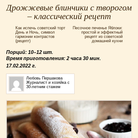
Для мультиварки Филипс
(38)
Дрожжевые блинчики с творогом
Еврейская кухня
(3)
– классический рецепт
Заготовки на зиму
(24)
Как испечь советский торт
Песочное печенье Яблоки:
Запеканки
(25)
День и Ночь, символ
простой и эффектный
гармонии контрастов
рецепт из советской
Испанская кухня
(2)
(рецепт)
домашней кухни
Итальянская кухня
(37)
Порций: 10–12 шт.
Картошка
(32)
Время приготовления:
2 часа 30 мин.
Каши
(24)
17.02.2022
г.
Кексы
(43)
Китайская кухня
(15)
Любовь Першакова
Журналист и хозяйка с
Лучшие
(9)
30-летним стажем
Макароны
(18)
Мексиканская кухня
(9)
Мясные блюда
(119)
Напитки
(4)
Немецкая кухня
(10)
Необычные
(49)