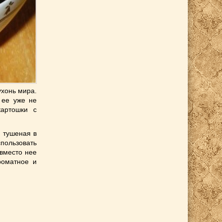
ухонь мира.
 ее уже не
картошки с
й тушеная в
пользовать
 вместо нее
роматное и