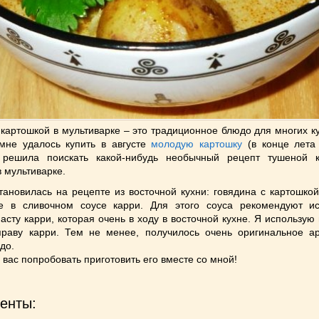
 картошкой в мультиварке – это традиционное блюдо для многих к
мне удалось купить в августе
молодую картошку
(в конце лета
я решила поискать какой-нибудь необычный рецепт тушеной 
в мультиварке.
становилась на рецепте из восточной кухни: говядина c картошко
ке в сливочном соусе карри. Для этого соуса рекомендуют ис
асту карри, которая очень в ходу в восточной кухне. Я использую
праву карри. Тем не менее, получилось очень оригинальное а
до.
вас попробовать приготовить его вместе со мной!
енты: