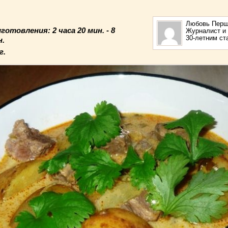
4
Любовь Перш
иготовления:
2 часа 20 мин. - 8
Журналист и 
30-летним с
н.
г.