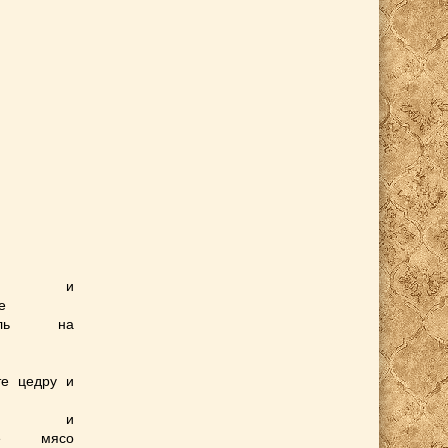
йте и
е
фель на
те цедру и
йте и
ьте мясо