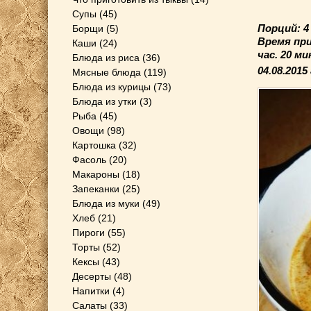
Супы
(45)
Порций: 
Борщи
(5)
Время пр
Каши
(24)
час. 20 ми
Блюда из риса
(36)
04.08.2015
Мясные блюда
(119)
Блюда из курицы
(73)
Блюда из утки
(3)
Рыба
(45)
Овощи
(98)
Картошка
(32)
Фасоль
(20)
Макароны
(18)
Запеканки
(25)
Блюда из муки
(49)
Хлеб
(21)
Пироги
(55)
Торты
(52)
Кексы
(43)
Десерты
(48)
Напитки
(4)
Салаты
(33)