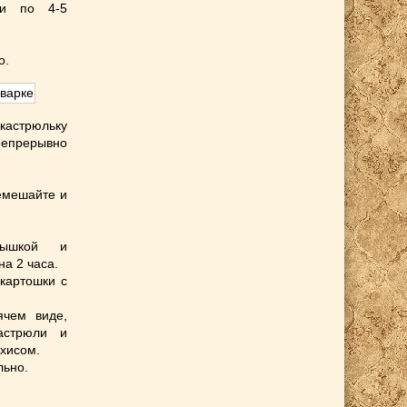
ми по 4-5
о.
 кастрюльку
 непрерывно
ремешайте и
рышкой и
а 2 часа.
 картошки с
ячем виде,
астрюли и
хисом.
льно.