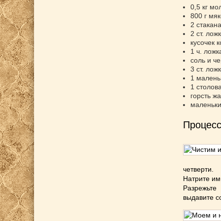
0,5 кг м
800 г мя
2 стакан
2 ст. лож
кусочек 
1 ч. ложк
соль и ч
3 ст. ло
1 малень
1 столов
горсть ж
маленьки
Процесс
четверти.
Натрите им
Разрежьте
выдавите с