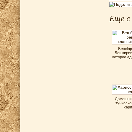
Еще с
Бешбар
Башкирии
которое ед
Домашний
тунисско
хари