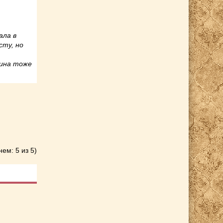
ала в
сту, но
нина тоже
нем: 5 из 5)