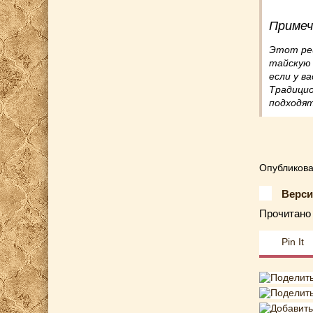
Примеч
Этот рец
тайскую 
если у в
Традицио
подходят
Опубликова
Верси
Прочитано 
Pin It