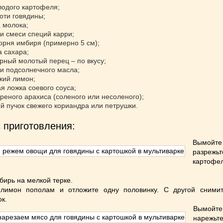
олодого картофеля;
коти говядины;
а молока;
ки смеси специй карри;
корня имбиря (примерно 5 см);
а сахара;
ерный молотый перец – по вкусу;
жки подсолнечного масла;
кий лимон;
ая ложка соевого соуса;
ареного арахиса (соленого или несоленого);
й пучок свежего кориандра или петрушки.
 приготовления:
Вымо
разрежьт
карто
бирь на мелкой терке.
 лимон пополам и отложите одну половинку. С другой сними
ок.
Вымо
нареж