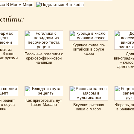
 сайта:
Куриное филе по-
китайски в соусе
мак из
карри
: блюдо,
Песочные рогалики с
Дол
ят руками
орехово-финиковой
виноградн
начинкой
– класс
армянски
 рецепт
Как приготовить нут
го соуса
Гарам Масала
Вкусная рисовая
Форель, з
сса
каша с мясом
в банано