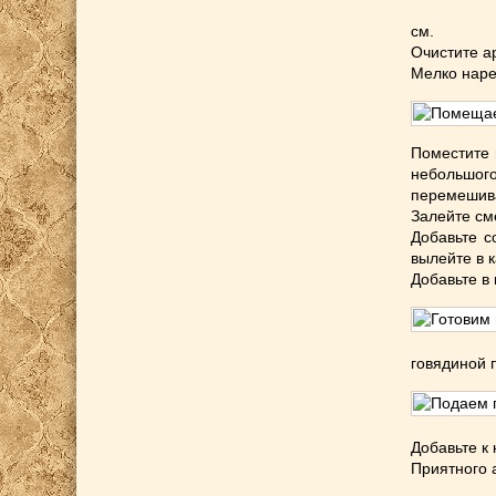
см.
Очистите а
Мелко наре
Поместите 
небольшого
перемешив
Залейте см
Добавьте с
вылейте в 
Добавьте в
говядиной 
Добавьте к
Приятного 