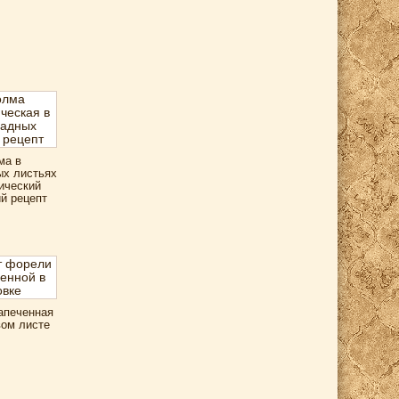
ма в
ых листьях
ический
й рецепт
апеченная
вом листе