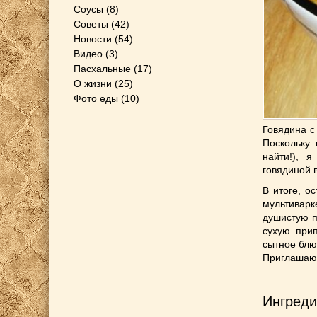
Соусы
(8)
Советы
(42)
Новости
(54)
Видео
(3)
Пасхальные
(17)
О жизни
(25)
Фото еды
(10)
Говядина c
Поскольку 
найти!), 
говядиной 
В итоге, о
мультивар
душистую п
сухую при
сытное блю
Приглашаю 
Ингреди