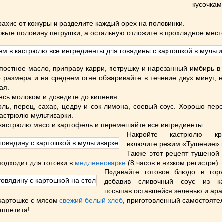
кусочка
рахис от кожуры и разделите каждый орех на половинки.
жьте половину петрушки, а остальную отложите в прохладное мест
постное масло, приправу карри, петрушку и нарезанный имбирь в
 размера и на среднем огне обжаривайте в течение двух минут,
ая.
есь молоком и доведите до кипения.
оль, перец, сахар, цедру и сок лимона, соевый соус. Хорошо пе
кастрюлю мультиварки.
 кастрюлю мясо и картофель и перемешайте все ингредиенты.
Накройте кастрюлю к
включите режим «Тушение» н
Также этот рецепт тушеной
подходит для готовки в
медленноварке
(8 часов в низком регистре).
Подавайте готовое блюдо в гор
добавив сливочный соус из к
посыпав оставшейся зеленью и ара
 картошке с мясом
свежий белый хлеб
, приготовленный самостояте
аппетита!