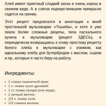
Низкокалорийные
(33)
Хлеб имеет приятный сладкий запах и очень хорош в
Новогодние
(57)
свежем виде. А в слегка подчерствевшем прекрасно
годится на гренки.
Новости
(54)
О жизни
(25)
Этот рецепт предлагался в аннотации к моей
простенькой мультиварке «Тошиба», и хотя я уже
Овощи
(98)
пекла более сложные рецепы, типа пасхального
Пасхальные
(17)
кулича в мультиварке (рецепт ЗДЕСЬ), я
Печенье
(13)
периодически возвращаюсь к этому простому рецепту
Пироги
(55)
белого хлеба в мультиварке с изюмом, как
Польская кухня
(21)
идеальному хлебу для бутербродов с маслом, сыром
Постные
(52)
и пр., которые я часто беру на работу.
Праздничные блюда
(63)
Простые
(102)
Ингредиенты:
Русская кухня
(81)
1 стакан пшеничной муки;
Рыба
(45)
1 ч. ложка сухих дрожжей;
Салаты
(33)
1 ст. ложка сахара (или меда);
1 яичный желток;
Советы
(42)
1/3 ч. ложки соли;
Соусы
(8)
1/3 стакана молока;