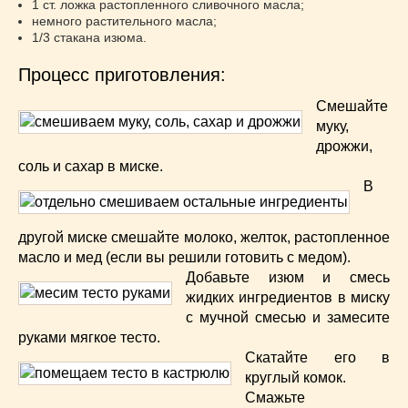
Супы
(45)
1 ст. ложка растопленного сливочного масла;
немного растительного масла;
Торты
(52)
1/3 стакана изюма.
Украинская кухня
(129)
Процесс приготовления:
Фасоль
(20)
Фото еды
(10)
Смешайте
Французская кухня
(22)
муку,
Хлеб
(21)
дрожжи,
соль и сахар в миске.
Что приготовить из тыквы
(14)
В
Что приготовить на завтрак?
(68)
Что приготовить на ужин?
(254)
другой миске смешайте молоко, желток, растопленное
Японская кухня
(16)
масло и мед (если вы решили готовить с медом).
Добавьте изюм и смесь
жидких ингредиентов в миску
с мучной смесью и замесите
руками мягкое тесто.
Скатайте его в
круглый комок.
Смажьте