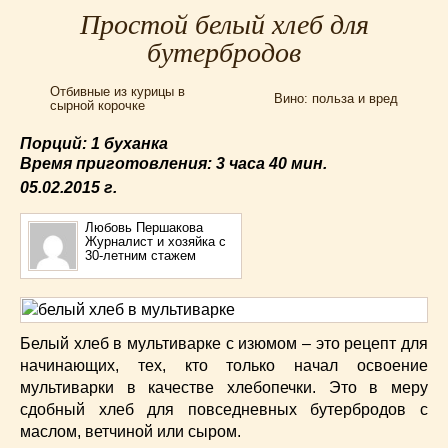
Для мультиварки Филипс
(38)
Простой белый хлеб для
Еврейская кухня
(3)
бутербродов
Заготовки на зиму
(24)
Отбивные из курицы в
Запеканки
(25)
Вино: польза и вред
сырной корочке
Испанская кухня
(2)
Порций: 1 буханка
Итальянская кухня
(37)
Время приготовления:
3 часа 40 мин.
Картошка
(32)
05.02.2015
г.
Каши
(24)
Кексы
(43)
Любовь Першакова
Журналист и хозяйка с
Китайская кухня
(15)
30-летним стажем
Лучшие
(9)
Макароны
(18)
Мексиканская кухня
(9)
Белый хлеб в мультиварке с изюмом – это рецепт для
Мясные блюда
(119)
начинающих, тех, кто только начал освоение
Напитки
(4)
мультиварки в качестве хлебопечки. Это в меру
Немецкая кухня
(10)
сдобный хлеб для повседневных бутербродов с
маслом, ветчиной или сыром.
Необычные
(49)