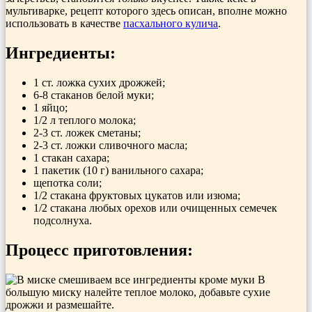
мультиварке, рецепт которого здесь описан, вполне можно
использовать в качестве
пасхального кулича
.
Ингредиенты:
1 ст. ложка сухих дрожжей;
6-8 стаканов белой муки;
1 яйцо;
1/2 л теплого молока;
2-3 ст. ложек сметаны;
2-3 ст. ложки сливочного масла;
1 стакан сахара;
1 пакетик (10 г) ванильного сахара;
щепотка соли;
1/2 стакана фруктовых цукатов или изюма;
1/2 стакана любых орехов или очищенных семечек
подсолнуха.
Процесс приготовления:
В
большую миску налейте теплое молоко, добавьте сухие
дрожжи и размешайте.