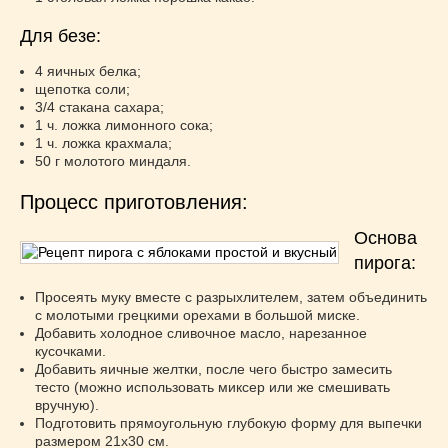
Супы
(45)
Торты
(52)
Для безе:
Украинская кухня
(129)
4 яичных белка;
Фасоль
(20)
щепотка соли;
3/4 стакана сахара;
Фото еды
(10)
1 ч. ложка лимонного сока;
Французская кухня
(22)
1 ч. ложка крахмала;
Хлеб
(21)
50 г молотого миндаля.
Что приготовить из тыквы
(14)
Процесс приготовления:
Что приготовить на завтрак?
(68)
Основа
Что приготовить на ужин?
(254)
пирога:
Японская кухня
(16)
Просеять муку вместе с разрыхлителем, затем объединить
с молотыми грецкими орехами в большой миске.
Добавить холодное сливочное масло, нарезанное
кусочками.
Добавить яичные желтки, после чего быстро замесить
тесто (можно использовать миксер или же смешивать
вручную).
Подготовить прямоугольную глубокую форму для выпечки
размером 21х30 см.