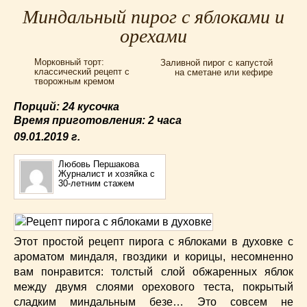
Для мультиварки Филипс
(38)
Миндальный пирог с яблоками и
Еврейская кухня
(3)
орехами
Заготовки на зиму
(24)
Морковный торт:
Заливной пирог с капустой
Запеканки
(25)
классический рецепт с
на сметане или кефире
творожным кремом
Испанская кухня
(2)
Итальянская кухня
(37)
Порций: 24 кусочка
Картошка
(32)
Время приготовления:
2 часа
Каши
(24)
09.01.2019
г.
Кексы
(43)
Любовь Першакова
Китайская кухня
(15)
Журналист и хозяйка с
30-летним стажем
Лучшие
(9)
Макароны
(18)
Мексиканская кухня
(9)
Этот простой рецепт пирога с яблоками в духовке с
Мясные блюда
(119)
ароматом миндаля, гвоздики и корицы, несомненно
Напитки
(4)
вам понравится: толстый слой обжаренных яблок
Немецкая кухня
(10)
между двумя слоями орехового теста, покрытый
Необычные
(49)
сладким миндальным безе… Это совсем не