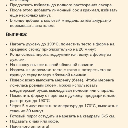
Продолжать взбивать до полного растворения сахара.
После этого добавить лимонный сок и крахмал, взбивать
еще несколько минут.
В конце добавить молотый миндаль, затем аккуратно
перемешать шпателем.
Выпечка:
Нагреть духовку до 190°C, поместить тесто в форме на
среднюю стойку приблизительно на 20 минут.
Когда основа пирога подрумянится, вынуть форму из
духовки.
На основу выложить слой яблочной начинки.
Извлечь из морозилки тесто с какао и потереть его на
крупную терку поверх яблочной начинки.
Поверх всего выложить меренгу (безе). Чтобы меренга
ложилась ровным слоем, можно использовать
кондитерский рукав, выкладывая полоски или спираль.
Поместить форму с пирогом в духовку, предварительно
разогретую до 190°C.
Через 5 минут снизить температуру до 170°C, выпекать в
течение 30 минут.
Готовый пирог остудить и нарезать на квадраты 5х5 см.
Подавать к чаю или кофе.
Приятного аппетита!