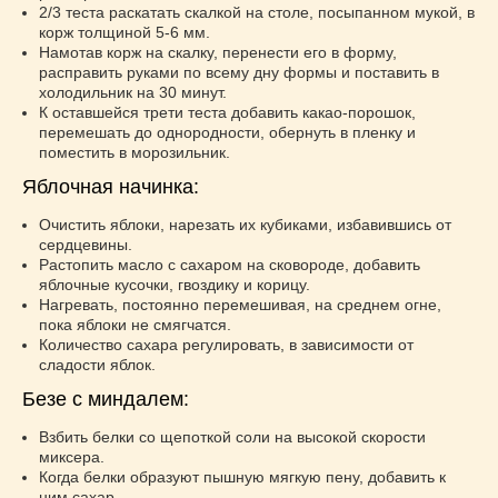
2/3 теста раскатать скалкой на столе, посыпанном мукой, в
корж толщиной 5-6 мм.
Намотав корж на скалку, перенести его в форму,
расправить руками по всему дну формы и поставить в
холодильник на 30 минут.
К оставшейся трети теста добавить какао-порошок,
перемешать до однородности, обернуть в пленку и
поместить в морозильник.
Яблочная начинка:
Очистить яблоки, нарезать их кубиками, избавившись от
сердцевины.
Растопить масло с сахаром на сковороде, добавить
яблочные кусочки, гвоздику и корицу.
Нагревать, постоянно перемешивая, на среднем огне,
пока яблоки не смягчатся.
Количество сахара регулировать, в зависимости от
сладости яблок.
Безе с миндалем:
Взбить белки со щепоткой соли на высокой скорости
миксера.
Когда белки образуют пышную мягкую пену, добавить к
ним сахар.