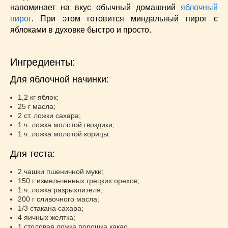
Низкокалорийные
(33)
напоминает на вкус обычный домашний
яблочный
пирог
Новогодние
. При этом готовится миндальный пирог с
(57)
яблоками в духовке быстро и просто.
Новости
(54)
О жизни
(25)
Овощи
(98)
Ингредиенты:
Пасхальные
(17)
Для яблочной начинки:
Печенье
(13)
1,2 кг яблок;
Пироги
(55)
25 г масла;
Польская кухня
(21)
2 ст. ложки сахара;
Постные
(52)
1 ч. ложка молотой гвоздики;
1 ч. ложка молотой корицы.
Праздничные блюда
(63)
Простые
(102)
Для теста:
Русская кухня
(81)
2 чашки пшеничной муки;
Рыба
(45)
150 г измельченных грецких орехов;
1 ч. ложка разрыхлителя;
Салаты
(33)
200 г сливочного масла;
Советы
(42)
1/3 стакана сахара;
Соусы
(8)
4 яичных желтка;
1 столовая ложка порошка какао.