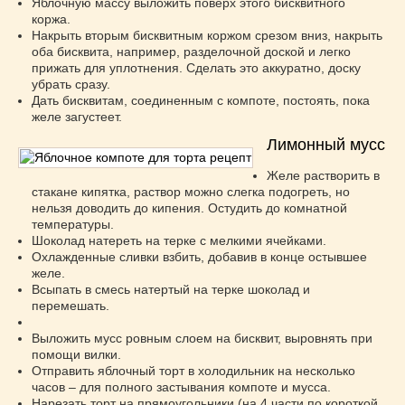
Яблочную массу выложить поверх этого бисквитного
коржа.
Накрыть вторым бисквитным коржом срезом вниз, накрыть
оба бисквита, например, разделочной доской и легко
прижать для уплотнения. Сделать это аккуратно, доску
убрать сразу.
Дать бисквитам, соединенным с компоте, постоять, пока
желе загустеет.
Лимонный мусс
Желе растворить в
стакане кипятка, раствор можно слегка подогреть, но
нельзя доводить до кипения. Остудить до комнатной
температуры.
Шоколад натереть на терке с мелкими ячейками.
Охлажденные сливки взбить, добавив в конце остывшее
желе.
Всыпать в смесь натертый на терке шоколад и
перемешать.
Выложить мусс ровным слоем на бисквит, выровнять при
помощи вилки.
Отправить яблочный торт в холодильник на несколько
часов – для полного застывания компоте и мусса.
Нарезать торт на прямоугольники (на 4 части по короткой