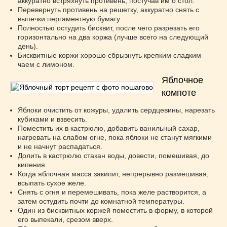
аккуратно встряхнуть противень, постучав им о стол.
Перевернуть противень на решетку, аккуратно снять с
выпечки пергаментную бумагу.
Полностью остудить бисквит, после чего разрезать его
горизонтально на два коржа (лучше всего на следующий
день).
Бисквитные коржи хорошо сбрызнуть крепким сладким
чаем с лимоном.
Яблочное
компоте
Яблоки очистить от кожуры, удалить сердцевины, нарезать
кубиками и взвесить.
Поместить их в кастрюлю, добавить ванильный сахар,
нагревать на слабом огне, пока яблоки не станут мягкими
и не начнут распадаться.
Долить в кастрюлю стакан воды, довести, помешивая, до
кипения.
Когда яблочная масса закипит, непрерывно размешивая,
всыпать сухое желе.
Снять с огня и перемешивать, пока желе растворится, а
затем остудить почти до комнатной температуры.
Один из бисквитных коржей поместить в форму, в которой
его выпекали, срезом вверх.