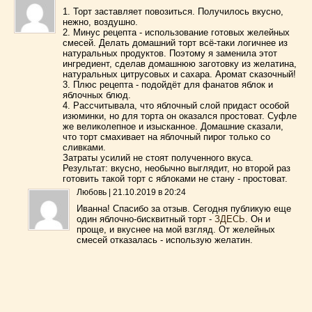
1. Торт заставляет повозиться. Получилось вкусно,
нежно, воздушно.
2. Минус рецепта - использование готовых желейных
смесей. Делать домашний торт всё-таки логичнее из
натуральных продуктов. Поэтому я заменила этот
ингредиент, сделав домашнюю заготовку из желатина,
натуральных цитрусовых и сахара. Аромат сказочный!
3. Плюс рецепта - подойдёт для фанатов яблок и
яблочных блюд.
4. Рассчитывала, что яблочный слой придаст особой
изюминки, но для торта он оказался простоват. Суфле
же великолепное и изысканное. Домашние сказали,
что торт смахивает на яблочный пирог только со
сливками.
Затраты усилий не стоят полученного вкуса.
Результат: вкусно, необычно выглядит, но второй раз
готовить такой торт с яблоками не стану - простоват.
Любовь
|
21.10.2019 в 20:24
Иванна! Спасибо за отзыв. Сегодня публикую еще
один яблочно-бисквитный торт -
ЗДЕСЬ
. Он и
проще, и вкуснее на мой взгляд. От желейных
смесей отказалась - использую желатин.