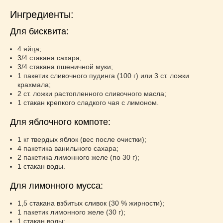
Супы
(45)
Ингредиенты:
Торты
(52)
Украинская кухня
(129)
Для бисквита:
Фасоль
(20)
4 яйца;
Фото еды
(10)
3/4 стакана сахара;
Французская кухня
3/4 стакана пшеничной муки;
(22)
1 пакетик сливочного пудинга (100 г) или 3 ст. ложки
Хлеб
(21)
крахмала;
Что приготовить из тыквы
(14)
2 ст. ложки растопленного сливочного масла;
1 стакан крепкого сладкого чая с лимоном.
Что приготовить на завтрак?
(68)
Что приготовить на ужин?
(254)
Для яблочного компоте:
Японская кухня
(16)
1 кг твердых яблок (вес после очистки);
4 пакетика ванильного сахара;
2 пакетика лимонного желе (по 30 г);
1 стакан воды.
Для лимонного мусса:
1,5 стакана взбитых сливок (30 % жирности);
1 пакетик лимонного желе (30 г);
1 стакан воды;