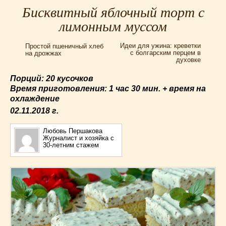
Для мультиварки Филипс
(38)
Бисквитный яблочный торт с
Еврейская кухня
(3)
лимонным муссом
Заготовки на зиму
(24)
Идеи для ужина: креветки
Простой пшеничный хлеб
Запеканки
(25)
с болгарским перцем в
на дрожжах
духовке
Испанская кухня
(2)
Итальянская кухня
(37)
Порций: 20 кусочков
Картошка
(32)
Время приготовления:
1 час 30 мин. + время на
охлаждение
Каши
(24)
02.11.2018
г.
Кексы
(43)
Китайская кухня
(15)
Любовь Першакова
Журналист и хозяйка с
Лучшие
(9)
30-летним стажем
Макароны
(18)
Мексиканская кухня
(9)
Мясные блюда
(119)
Напитки
(4)
Немецкая кухня
(10)
Необычные
(49)