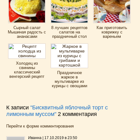
Сырный салат
8 лучших рецептов
Как приготовить
Мышиная радость с
салатов на
коврижку с
ананасами
праздничный стол
вареньем
Холодец из
свинины
классический
Праздничное
венгерский рецепт
жаркое в
мультиварке из
курицы с овощами
К записи
"Бисквитный яблочный торт с
лимонным муссом"
2
комментария
Перейти к форме комментирования
Иванна
|
17.10.2019 в 23:50