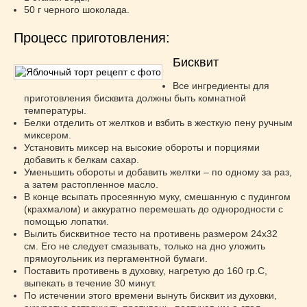
50 г черного шоколада.
Процесс приготовления:
Бисквит
Все ингредиенты для
приготовления бисквита должны быть комнатной
температуры.
Белки отделить от желтков и взбить в жесткую пену ручным
миксером.
Установить миксер на высокие обороты и порциями
добавить к белкам сахар.
Уменьшить обороты и добавить желтки – по одному за раз,
а затем растопленное масло.
В конце всыпать просеянную муку, смешанную с пудингом
(крахмалом) и аккуратно перемешать до однородности с
помощью лопатки.
Вылить бисквитное тесто на противень размером 24х32
см. Его не следует смазывать, только на дно уложить
прямоугольник из пергаментной бумаги.
Поставить противень в духовку, нагретую до 160 гр.С,
выпекать в течение 30 минут.
По истечении этого времени вынуть бисквит из духовки,