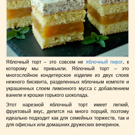
Низкокалорийные
(33)
Новогодние
(57)
Новости
(54)
О жизни
(25)
Овощи
(98)
Пасхальные
(17)
Печенье
(13)
Пироги
(55)
Яблочный торт – это совсем не
яблочный пирог
, к
Польская кухня
(21)
которому мы привыкли. Яблочный торт – это
Постные
(52)
многослойное кондитерское изделие из двух слоев
Праздничные блюда
(63)
нежного бисквита, разделенных яблочным компоте и
украшенных слоем лимонного мусса с добавлением
Простые
(102)
ванили и крошки горького шоколада.
Русская кухня
(81)
Этот нарезной яблочный торт имеет легкий,
Рыба
(45)
фруктовый вкус, делится на много порций, поэтому
Салаты
(33)
идеально подходит как для семейных торжеств, так и
Советы
(42)
для офисных или домашних дружеских вечеринок.
Соусы
(8)