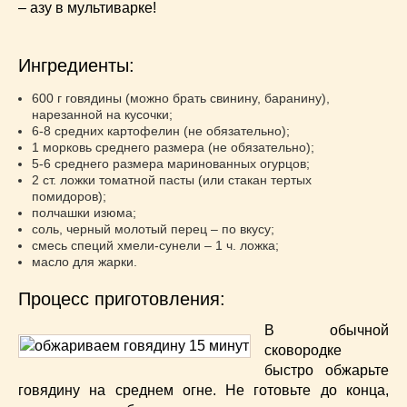
Супы
(45)
– азу в мультиварке!
Торты
(52)
Украинская кухня
(129)
Ингредиенты:
Фасоль
(20)
Фото еды
600 г говядины (можно брать свинину, баранину),
(10)
нарезанной на кусочки;
Французская кухня
(22)
6-8 средних картофелин (не обязательно);
Хлеб
(21)
1 морковь среднего размера (не обязательно);
5-6 среднего размера маринованных огурцов;
Что приготовить из тыквы
(14)
2 ст. ложки томатной пасты (или стакан тертых
Что приготовить на завтрак?
(68)
помидоров);
полчашки изюма;
Что приготовить на ужин?
(254)
соль, черный молотый перец – по вкусу;
Японская кухня
(16)
смесь специй хмели-сунели – 1 ч. ложка;
масло для жарки.
Процесс приготовления:
В обычной
сковородке
быстро обжарьте
говядину на среднем огне. Не готовьте до конца,