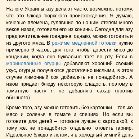
Низкокалорийные
(33)
На юге Украины азу делают часто, возможно, потому,
Новогодние
(57)
что это блюдо тюркского происхождения. Я думаю,
Новости
(54)
кочевые племена, гулявшие по нашим степям много
О жизни
(25)
веков назад, готовили его из конины. Сегодня для азу
Овощи
(98)
предпочтительнее говядина, однако, можно готовить и
из другого мяса. В
режиме медленной готовки
нужно
Пасхальные
(17)
примерно 6 часов, для того, чтобы довести мясо до
Печенье
(13)
кондиции, когда оно буквально тает во рту. Если в
Пироги
(55)
маринованные огурцы
добавляют хороший свежий
Польская кухня
(21)
укус, огурцы получаются достаточно кислыми, в этом
Постные
(52)
случае лимонный сок добавлять не понадобится. А
изюм придает блюду некоторую сладость, поэтому в
Праздничные блюда
(63)
томатную пасту я не добавляю сахар (против
Простые
(102)
обычного).
Русская кухня
(81)
Кроме того, азу можно готовить без картошки – только
Рыба
(45)
мясо и соленья в томате и специях. Но если вы
Салаты
(33)
готовите для детей – готовьте лучше с картошкой, к
Советы
(42)
тому же, не понадобится отдельно готовить гарнир.
Соусы
(8)
Идеальное блюдо и летом, и в холодный зимний день