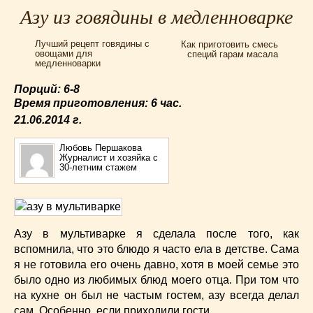
Для мультиварки Филипс
(38)
Азу из говядины в медленноварке
Еврейская кухня
(3)
Лучший рецепт говядины с
Как приготовить смесь
Заготовки на зиму
(24)
овощами для
специй гарам масала
медленноварки
Запеканки
(25)
Испанская кухня
(2)
Порций: 6-8
Итальянская кухня
(37)
Время приготовления:
6 час.
21.06.2014
г.
Картошка
(32)
Каши
(24)
Любовь Першакова
Кексы
(43)
Журналист и хозяйка с
30-летним стажем
Китайская кухня
(15)
Лучшие
(9)
Макароны
(18)
Мексиканская кухня
(9)
Азу в мультиварке я сделала после того, как
Мясные блюда
(119)
вспомнила, что это блюдо я часто ела в детстве. Сама
я не готовила его очень давно, хотя в моей семье это
Напитки
(4)
было одно из любимых блюд моего отца. При том что
Немецкая кухня
(10)
на кухне он был не частым гостем, азу всегда делал
Необычные
(49)
сам. Особенно, если приходили гости.