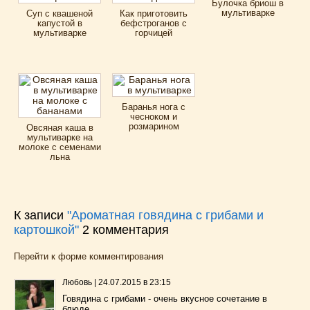
Булочка бриош в
мультиварке
Суп с квашеной
Как приготовить
капустой в
бефстроганов с
мультиварке
горчицей
Баранья нога с
чесноком и
розмарином
Овсяная каша в
мультиварке на
молоке с семенами
льна
К записи
"Ароматная говядина с грибами и
картошкой"
2
комментария
Перейти к форме комментирования
Любовь
|
24.07.2015 в 23:15
Говядина с грибами - очень вкусное сочетание в
блюде.