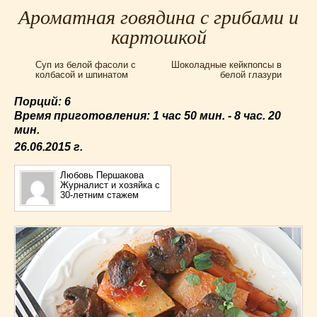
Для мультиварки Филипс
(38)
Ароматная говядина с грибами и
Еврейская кухня
(3)
картошкой
Заготовки на зиму
(24)
Суп из белой фасоли с
Шоколадные кейкпопсы в
Запеканки
(25)
колбасой и шпинатом
белой глазури
Испанская кухня
(2)
Порций: 6
Итальянская кухня
(37)
Время приготовления:
1 час 50 мин. - 8 час. 20
Картошка
(32)
мин.
Каши
(24)
26.06.2015
г.
Кексы
(43)
Любовь Першакова
Китайская кухня
(15)
Журналист и хозяйка с
Лучшие
(9)
30-летним стажем
Макароны
(18)
Мексиканская кухня
(9)
Мясные блюда
(119)
Напитки
(4)
Немецкая кухня
(10)
Необычные
(49)