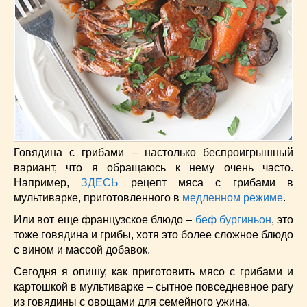
Низкокалорийные
(33)
Новогодние
(57)
Новости
(54)
О жизни
(25)
Овощи
(98)
Пасхальные
(17)
Печенье
(13)
Пироги
(55)
Польская кухня
(21)
Говядина с грибами – настолько беспроигрышный
вариант, что я обращаюсь к нему очень часто.
Постные
(52)
Например,
ЗДЕСЬ
рецепт мяса с грибами в
Праздничные блюда
(63)
мультиварке, приготовленного в
медленном режиме
.
Простые
(102)
Или вот еще французское блюдо –
беф бургиньон
, это
Русская кухня
(81)
тоже говядина и грибы, хотя это более сложное блюдо
Рыба
(45)
с вином и массой добавок.
Салаты
(33)
Сегодня я опишу, как приготовить мясо с грибами и
Советы
(42)
картошкой в мультиварке – сытное повседневное рагу
Соусы
(8)
из говядины с овощами для семейного ужина.