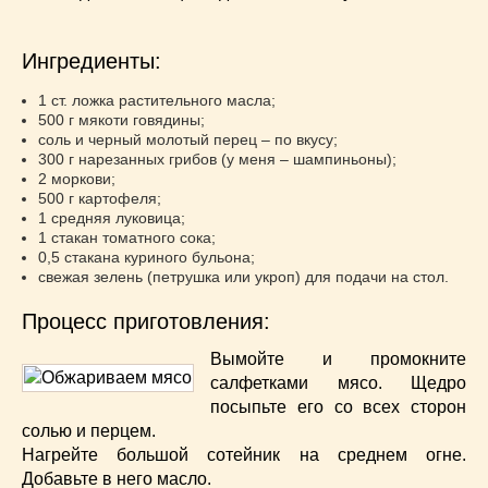
Супы
(45)
Торты
(52)
Ингредиенты:
Украинская кухня
(129)
Фасоль
(20)
1 ст. ложка растительного масла;
Фото еды
(10)
500 г мякоти говядины;
соль и черный молотый перец – по вкусу;
Французская кухня
(22)
300 г нарезанных грибов (у меня – шампиньоны);
Хлеб
(21)
2 моркови;
500 г картофеля;
Что приготовить из тыквы
(14)
1 средняя луковица;
Что приготовить на завтрак?
(68)
1 стакан томатного сока;
0,5 стакана куриного бульона;
Что приготовить на ужин?
(254)
свежая зелень (петрушка или укроп) для подачи на стол.
Японская кухня
(16)
Процесс приготовления:
Вымойте и промокните
салфетками мясо. Щедро
посыпьте его со всех сторон
солью и перцем.
Нагрейте большой сотейник на среднем огне.
Добавьте в него масло.