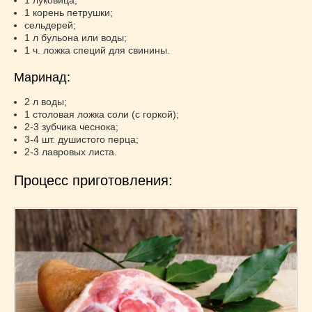
Супы
(45)
1 корень петрушки;
Торты
(52)
сельдерей;
1 л бульона или воды;
Украинская кухня
(129)
1 ч. ложка специй для свинины.
Фасоль
(20)
Фото еды
(10)
Маринад:
Французская кухня
(22)
2 л воды;
Хлеб
(21)
1 столовая ложка соли (c горкой);
2-3 зубчика чеснока;
Что приготовить из тыквы
(14)
3-4 шт. душистого перца;
Что приготовить на завтрак?
(68)
2-3 лавровых листа.
Что приготовить на ужин?
(254)
Процесс приготовления:
Японская кухня
(16)