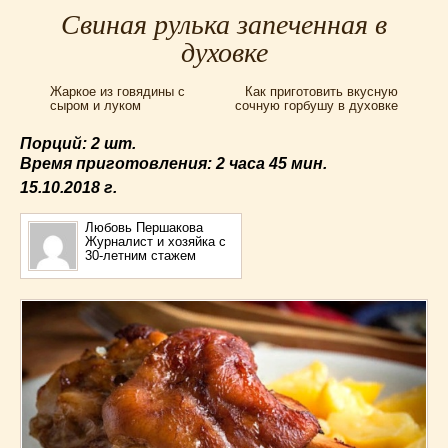
Для мультиварки Филипс
(38)
Свиная рулька запеченная в
Еврейская кухня
(3)
духовке
Заготовки на зиму
(24)
Жаркое из говядины с
Как приготовить вкусную
Запеканки
(25)
сыром и луком
сочную горбушу в духовке
Испанская кухня
(2)
Порций: 2 шт.
Итальянская кухня
(37)
Время приготовления:
2 часа 45 мин.
Картошка
(32)
15.10.2018
г.
Каши
(24)
Кексы
(43)
Любовь Першакова
Журналист и хозяйка с
Китайская кухня
(15)
30-летним стажем
Лучшие
(9)
Макароны
(18)
Мексиканская кухня
(9)
Мясные блюда
(119)
Напитки
(4)
Немецкая кухня
(10)
Необычные
(49)