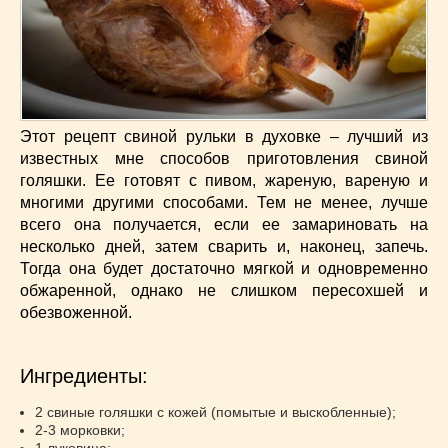
Низкокалорийные
(33)
Новогодние
(57)
Новости
(54)
О жизни
(25)
Овощи
(98)
Этот рецепт свиной рульки в духовке – лучший из
Пасхальные
(17)
известных мне способов приготовления свиной
Печенье
(13)
голяшки. Ее готовят с пивом, жареную, вареную и
Пироги
(55)
многими другими способами. Тем не менее, лучше
Польская кухня
(21)
всего она получается, если ее замариновать на
Постные
(52)
несколько дней, затем сварить и, наконец, запечь.
Тогда она будет достаточно мягкой и одновременно
Праздничные блюда
(63)
обжаренной, однако не слишком пересохшей и
Простые
(102)
обезвоженной.
Русская кухня
(81)
Рыба
(45)
Ингредиенты:
Салаты
(33)
Советы
(42)
2 свиные голяшки с кожей (помытые и выскобленные);
Соусы
(8)
2-3 морковки;
1 луковица;