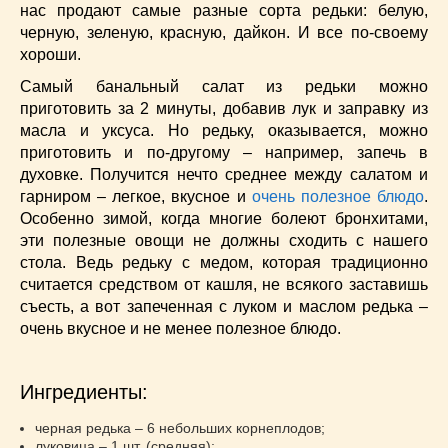
нас продают самые разные сорта редьки: белую,
Низкокалорийные
(33)
черную, зеленую, красную, дайкон. И все по-своему
Новогодние
(57)
хороши.
Новости
(54)
Самый банальный салат из редьки можно
О жизни
(25)
приготовить за 2 минуты, добавив лук и заправку из
Овощи
(98)
масла и уксуса. Но редьку, оказывается, можно
Пасхальные
(17)
приготовить и по-другому – например, запечь в
Печенье
(13)
духовке. Получится нечто среднее между салатом и
Пироги
(55)
гарниром – легкое, вкусное и
очень полезное блюдо
.
Особенно зимой, когда многие болеют бронхитами,
Польская кухня
(21)
эти полезные овощи не должны сходить с нашего
Постные
(52)
стола. Ведь редьку с медом, которая традиционно
Праздничные блюда
(63)
считается средством от кашля, не всякого заставишь
Простые
(102)
съесть, а вот запеченная с луком и маслом редька –
Русская кухня
(81)
очень вкусное и не менее полезное блюдо.
Рыба
(45)
Салаты
(33)
Ингредиенты:
Советы
(42)
Соусы
(8)
черная редька – 6 небольших корнеплодов;
луковица – 1 шт. (средняя);