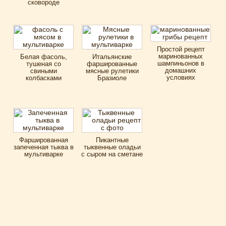
сковороде
Простой рецепт
маринованных
Белая фасоль,
Итальянские
шампиньонов в
тушеная со
фаршированные
домашних
свиными
мясные рулетики
условиях
колбасками
Бразиоле
Фаршированная
Пикантные
запеченная тыква в
тыквенные оладьи
мультиварке
с сыром на сметане