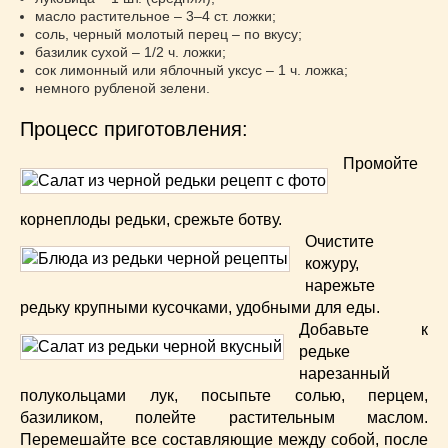
Супы
(45)
масло растительное – 3–4 ст. ложки;
Торты
(52)
соль, черный молотый перец – по вкусу;
базилик сухой – 1/2 ч. ложки;
Украинская кухня
(129)
сок лимонный или яблочный уксус – 1 ч. ложка;
Фасоль
(20)
немного рубленой зелени.
Фото еды
(10)
Процесс приготовления:
Французская кухня
(22)
Хлеб
(21)
Промойте
Что приготовить из тыквы
(14)
Что приготовить на завтрак?
(68)
корнеплоды редьки, срежьте ботву.
Что приготовить на ужин?
(254)
Очистите
кожуру,
Японская кухня
(16)
нарежьте
редьку крупными кусочками, удобными для еды.
Добавьте к
редьке
нарезанный
полукольцами лук, посыпьте солью, перцем,
базиликом, полейте растительным маслом.
Перемешайте все составляющие между собой, после