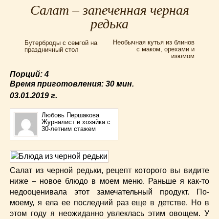
Салат – запеченная черная
Для мультиварки Филипс
(38)
редька
Еврейская кухня
(3)
Заготовки на зиму
(24)
Необычная кутья из блинов
Бутерброды с семгой на
Запеканки
(25)
с маком, орехами и
праздничный стол
изюмом
Испанская кухня
(2)
Итальянская кухня
(37)
Порций: 4
Время приготовления:
30 мин.
Картошка
(32)
03.01.2019
г.
Каши
(24)
Кексы
(43)
Любовь Першакова
Китайская кухня
Журналист и хозяйка с
(15)
30-летним стажем
Лучшие
(9)
Макароны
(18)
Мексиканская кухня
(9)
Салат из черной редьки, рецепт которого вы видите
Мясные блюда
(119)
ниже – новое блюдо в моем меню. Раньше я как-то
Напитки
(4)
недооценивала этот замечательный продукт. По-
Немецкая кухня
(10)
моему, я ела ее последний раз еще в детстве. Но в
Необычные
(49)
этом году я неожиданно увлеклась этим овощем. У