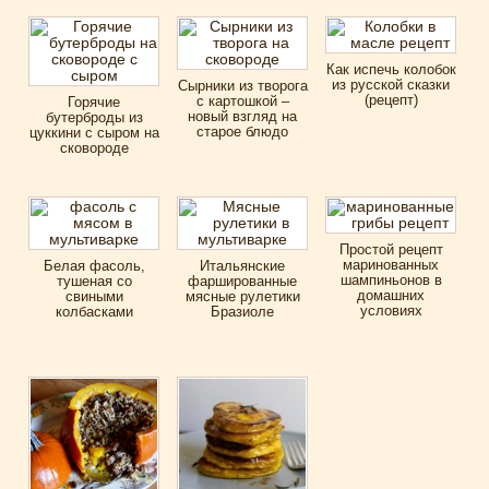
Как испечь колобок
из русской сказки
Сырники из творога
(рецепт)
с картошкой –
Горячие
новый взгляд на
бутерброды из
старое блюдо
цуккини с сыром на
сковороде
Простой рецепт
маринованных
Белая фасоль,
Итальянские
шампиньонов в
тушеная со
фаршированные
домашних
свиными
мясные рулетики
условиях
колбасками
Бразиоле