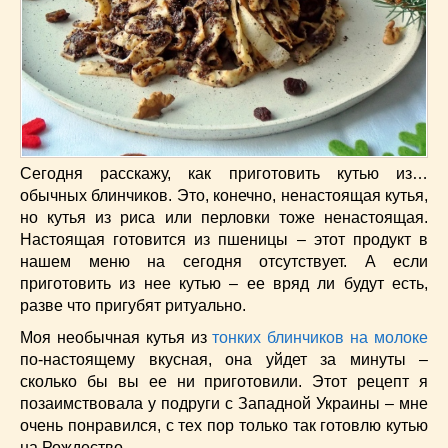
Низкокалорийные
(33)
Новогодние
(57)
Новости
(54)
О жизни
(25)
Овощи
(98)
Пасхальные
(17)
Печенье
(13)
Сегодня расскажу, как приготовить кутью из…
Пироги
(55)
обычных блинчиков. Это, конечно, ненастоящая кутья,
но кутья из риса или перловки тоже ненастоящая.
Польская кухня
(21)
Настоящая готовится из пшеницы – этот продукт в
Постные
(52)
нашем меню на сегодня отсутствует. А если
Праздничные блюда
(63)
приготовить из нее кутью – ее вряд ли будут есть,
Простые
(102)
разве что пригубят ритуально.
Русская кухня
(81)
Моя необычная кутья из
тонких блинчиков на молоке
Рыба
(45)
по-настоящему вкусная, она уйдет за минуты –
Салаты
(33)
сколько бы вы ее ни приготовили. Этот рецепт я
Советы
(42)
позаимствовала у подруги с Западной Украины – мне
очень понравился, с тех пор только так готовлю кутью
Соусы
(8)
на Рождество.