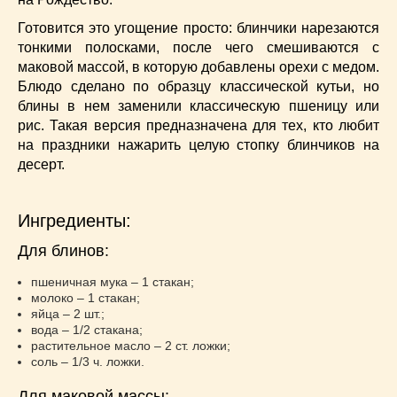
Супы
(45)
Торты
(52)
Готовится это угощение просто: блинчики нарезаются
тонкими полосками, после чего смешиваются с
Украинская кухня
(129)
маковой массой, в которую добавлены орехи с медом.
Фасоль
(20)
Блюдо сделано по образцу классической кутьи, но
Фото еды
(10)
блины в нем заменили классическую пшеницу или
Французская кухня
(22)
рис. Такая версия предназначена для тех, кто любит
Хлеб
(21)
на праздники нажарить целую стопку блинчиков на
десерт.
Что приготовить из тыквы
(14)
Что приготовить на завтрак?
(68)
Что приготовить на ужин?
(254)
Ингредиенты:
Японская кухня
(16)
Для блинов:
пшеничная мука – 1 стакан;
молоко – 1 стакан;
яйца – 2 шт.;
вода – 1/2 стакана;
растительное масло – 2 ст. ложки;
соль – 1/3 ч. ложки.
Для маковой массы: