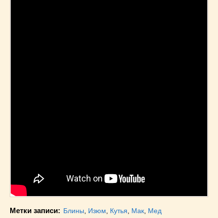
Метки записи:
Блины
,
Изюм
,
Кутья
,
Мак
,
Мед