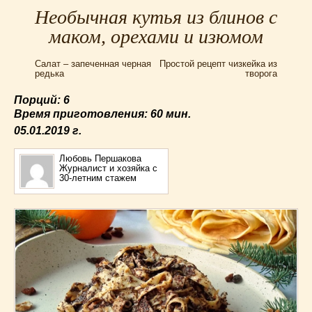
Для мультиварки Филипс
(38)
Необычная кутья из блинов с
Еврейская кухня
(3)
маком, орехами и изюмом
Заготовки на зиму
(24)
Салат – запеченная черная
Простой рецепт чизкейка из
Запеканки
(25)
редька
творога
Испанская кухня
(2)
Порций: 6
Итальянская кухня
(37)
Время приготовления:
60 мин.
Картошка
(32)
05.01.2019
г.
Каши
(24)
Кексы
(43)
Любовь Першакова
Журналист и хозяйка с
Китайская кухня
(15)
30-летним стажем
Лучшие
(9)
Макароны
(18)
Мексиканская кухня
(9)
Мясные блюда
(119)
Напитки
(4)
Немецкая кухня
(10)
Необычные
(49)