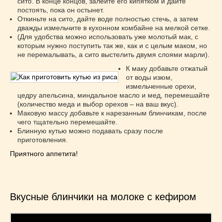
сито. В конце концов, залейте его кипятком и дайте
постоять, пока он остынет.
Откиньте на сито, дайте воде полностью стечь, а затем
дважды измельчите в кухонном комбайне на мелкой сетке.
(Для удобства можно использовать уже молотый мак, с
которым нужно поступить так же, как и с целым маком, но
не перемалывать, а сито выстелить двумя слоями марли).
К маку добавьте отжатый
от воды изюм,
измельченные орехи,
цедру апельсина, миндальное масло и мед, перемешайте
(количество меда и выбор орехов – на ваш вкус).
Маковую массу добавьте к нарезанным блинчикам, после
чего тщательно перемешайте.
Блинную кутью можно подавать сразу после
приготовления.
Приятного аппетита!
Вкусные блинчики на молоке с кефиром