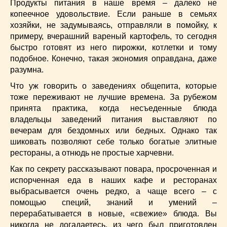
Супы
(45)
Продукты питания в наше время – далеко не
копеечное удовольствие. Если раньше в семьях
Торты
(52)
хозяйки, не задумываясь, отправляли в помойку, к
Украинская кухня
(129)
примеру, вчерашний вареный картофель, то сегодня
Фасоль
(20)
быстро готовят из него пирожки, котлетки и тому
Фото еды
(10)
подобное. Конечно, такая экономия оправдана, даже
Французская кухня
(22)
разумна.
Хлеб
(21)
Что уж говорить о заведениях общепита, которые
Что приготовить из тыквы
(14)
тоже переживают не лучшие времена. За рубежом
Что приготовить на завтрак?
(68)
принята практика, когда несъеденные блюда
владельцы заведений питания выставляют по
Что приготовить на ужин?
(254)
вечерам для бездомных или бедных. Однако так
Японская кухня
(16)
шиковать позволяют себе только богатые элитные
рестораны, а отнюдь не простые харчевни.
Как по секрету рассказывают повара, просроченная и
испорченная еда в наших кафе и ресторанах
выбрасывается очень редко, а чаще всего – с
помощью специй, знаний и умений –
перерабатывается в новые, «свежие» блюда. Вы
никогда не догадаетесь, из чего был приготовлен