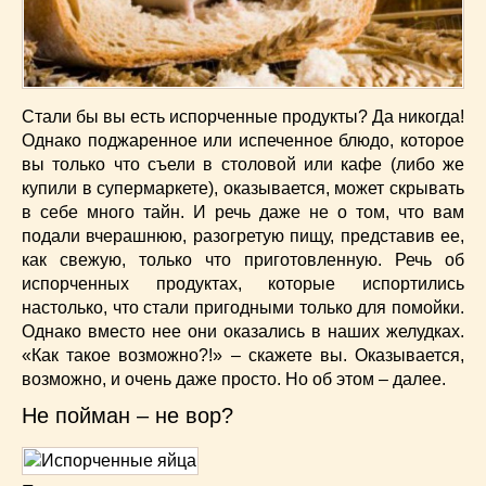
Низкокалорийные
(33)
Новогодние
(57)
Новости
(54)
О жизни
(25)
Стали бы вы есть испорченные продукты? Да никогда!
Овощи
(98)
Однако поджаренное или испеченное блюдо, которое
Пасхальные
(17)
вы только что съели в столовой или кафе (либо же
Печенье
(13)
купили в супермаркете), оказывается, может скрывать
Пироги
(55)
в себе много тайн. И речь даже не о том, что вам
подали вчерашнюю, разогретую пищу, представив ее,
Польская кухня
(21)
как свежую, только что приготовленную. Речь об
Постные
(52)
испорченных продуктах, которые испортились
Праздничные блюда
(63)
настолько, что стали пригодными только для помойки.
Простые
(102)
Однако вместо нее они оказались в наших желудках.
Русская кухня
(81)
«Как такое возможно?!» – скажете вы. Оказывается,
Рыба
(45)
возможно, и очень даже просто. Но об этом – далее.
Салаты
(33)
Не пойман – не вор?
Советы
(42)
Соусы
(8)