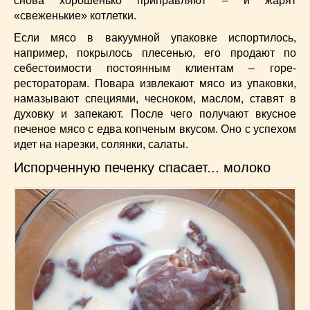
снова хорошенько приправляют – и жарят
«свеженькие» котлетки.
Если мясо в вакуумной упаковке испортилось,
например, покрылось плесенью, его продают по
себестоимости постоянным клиентам – горе-
рестораторам. Повара извлекают мясо из упаковки,
намазывают специями, чесноком, маслом, ставят в
духовку и запекают. После чего получают вкусное
печеное мясо с едва копченым вкусом. Оно с успехом
идет на нарезки, солянки, салаты.
Испорченную печенку спасает... молоко