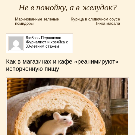
Для мультиварки Филипс
(38)
Не в помойку, а в желудок?
Еврейская кухня
(3)
Маринованные зеленые
Курица в сливочном соусе
Заготовки на зиму
(24)
помидоры
Тикка масала
Запеканки
(25)
Испанская кухня
(2)
Любовь Першакова
Журналист и хозяйка с
Итальянская кухня
(37)
30-летним стажем
Картошка
(32)
Каши
(24)
Как в магазинах и кафе «реанимируют»
Кексы
(43)
испорченную пищу
Китайская кухня
(15)
Лучшие
(9)
Макароны
(18)
Мексиканская кухня
(9)
Мясные блюда
(119)
Напитки
(4)
Немецкая кухня
(10)
Необычные
(49)