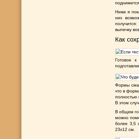
поднимется
Ниже я пок
них возмож
получится:
выпечку во
Как сох
Готовое к
подготавли
Формы смаз
что в форм
полностью 
В этом слу
В общем го
можно поме
более 3,5 
23х12 см.