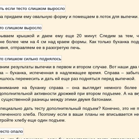
ва придаем ему овальную форму и помещаем в лоток для выпечки.
рываем крышкой и даем ему еще 20 минут. Следим за тем, ч
не более чем на 4 см над краем формы. Как только буханка под
овня, отправляем ее в разогретую печь.
вним результаты выпечки в первом и втором случае. Вот наши два 
ва – буханка, испеченная в надлежащее время. Справа – забыта
ишлось перемесить и дать ей еще раз подняться перед выпечкой.
внимание на буханку справа – она выглядит немного боле
дополнительной активности дрожжей при втором подъеме. А на в
ет существенной разницы между этими двумя батонами.
пециально дать тесту дополнительный подъем? Конечно, это не 
спеченного хлеба. Поэтому если в ваши планы не вписывается н
стройте хлебу еще один подъем.