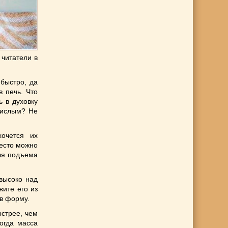
 читатели в
быстро, да
в печь. Что
ь в духовку
кислым? Не
хочется их
тесто можно
для подъема
 высоко над
ите его из
 в форму.
стрее, чем
огда масса