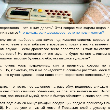
 перестояло – что с ним делать? Этот вопрос мне задали недавно
ях к статье
Что делать, если дрожжевое тесто не поднимается?
 случается наоборот: ваш замес поднимается слишком хорошо и 
ы не успеваете или забываете вовремя отправить его на выпечку 
том случае – если дрожжевое тесто перестояло? Стоит ли ставит
ее тесто? Не изменится ли его вкус, не будет ли оно слишком 
слишком высокая буханка хлеба, оказавшись в духовке?
но, очень жаль потраченных сил и продуктов, совсем не 
ь. Но, к счастью, это и не понадобится: слишком расстоявшееся 
ак, что нужно сделать, если наше тесто перестояло положенный 
дите, что тесто, поставленное на расстойку, поднялось слишком
о оно стало слишком объемным, не спешите выпекать его. Вылож
тол, посыпанный мукой, легко и быстро обомните и снова верните
для подъема 20 минут (каждый следующий подъем происходит бы
). Не пропустите нужный момент! Поставьте хлеб в духовку, к