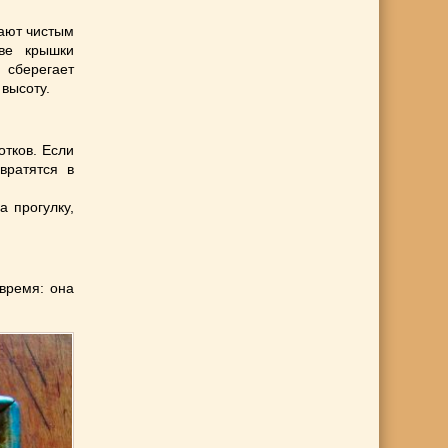
вают чистым
ве крышки
 сберегает
 высоту.
тков. Если
вратятся в
а прогулку,
время: она