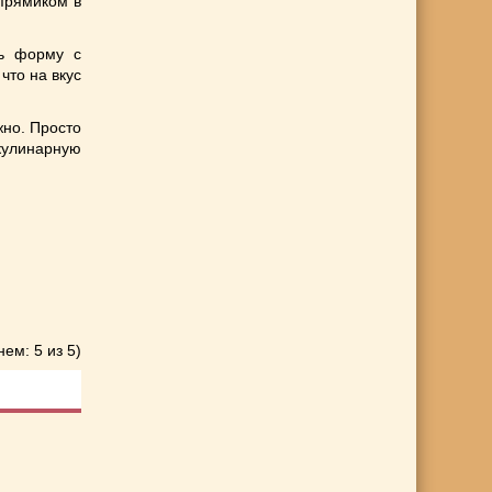
 прямиком в
ть форму с
что на вкус
жно. Просто
кулинарную
нем: 5 из 5)