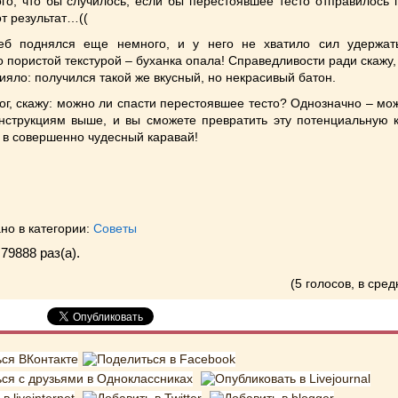
ого, что бы случилось, если бы перестоявшее тесто отправилось
от результат…((
еб поднялся еще немного, и у него не хватило сил удержа
 пористой текстурой – буханка опала! Справедливости ради скажу, 
лияло: получился такой же вкусный, но некрасивый батон.
ог, скажу: можно ли спасти перестоявшее тесто? Однозначно – мо
нструкциям выше, и вы сможете превратить эту потенциальную 
 в совершенно чудесный каравай!
но в категории:
Советы
79888 раз(a).
(5 голосов, в сред