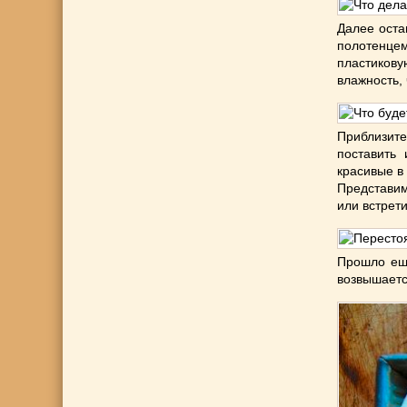
Далее оста
полотенце
пластиков
влажность, 
Приблизите
поставить
красивые в
Представим
или встрет
Прошло еще
возвышаетс