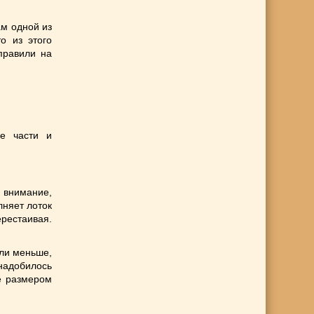
ам одной из
о из этого
тправили на
ве части и
 внимание,
лняет лоток
ерестаивая.
или меньше,
надобилось
е размером