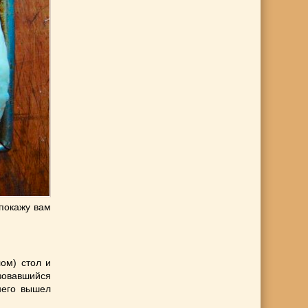
 покажу вам
.
ом) стол и
зовавшийся
него вышел