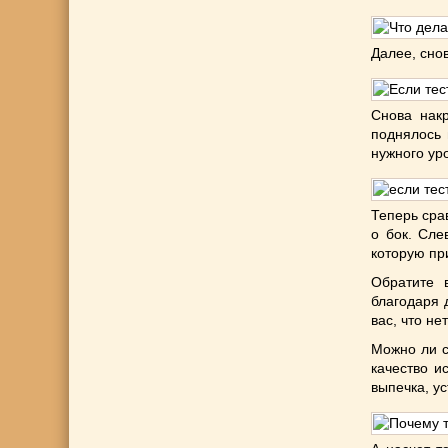
Далее, сно
Снова нак
поднялось 
нужного ур
Теперь сра
о бок. Сле
которую пр
Обратите 
благодаря 
вас, что н
Можно ли с
качество и
выпечка, у