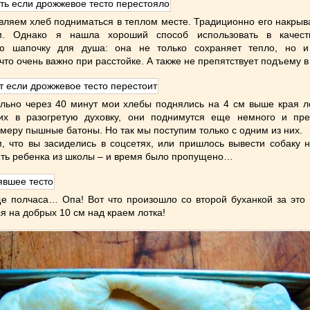
вляем хлеб подниматься в теплом месте. Традиционно его накры
м. Однако я нашла хороший способ использовать в качест
ую шапочку для душа: она не только сохраняет тепло, но и
что очень важно при расстойке. А также не препятствует подъему в
льно через 40 минут мои хлебы поднялись на 4 см выше края ло
 их в разогретую духовку, они поднимутся еще немного и пре
 меру пышные батоны. Но так мы поступим только с одним из них.
, что вы засиделись в соцсетях, или пришлось вывести собаку н
ить ребенка из школы – и время было пропущено…
 полчаса… Опа! Вот что произошло со второй буханкой за это 
я на добрых 10 см над краем лотка!