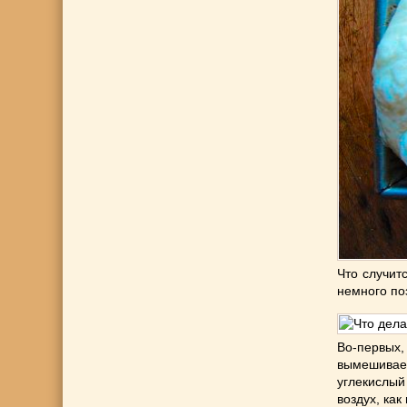
Что случит
немного по
Во-первых,
вымешивае
углекислый
воздух, как