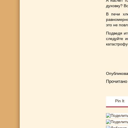
А насчет т
духовку? В
В печи хл
равномерно
это не пов
Подведя ит
следуйте и
катастрофу
Опубликова
Прочитано 
Pin It