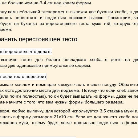
 не больше чем на 3-4 см над краем формы.
ажу вам небольшой эксперимент: выпекая две буханки хлеба, я д
ность перестоять и подняться слишком высоко. Посмотрим, чт
 будет ли буханка из перестоявшего теста хуже той, которую о
время.
ранить перестоявшее тесто
 выпечке тесто для белого несладкого хлеба я делю на д
ваю две одинаковые прямоугольные формы.
ываю маслом и помещаю каждую часть в свою посуду. Обратите
ах есть достаточно места для подъема. Потому что если хлеб запо
(или почти полностью), то он будет выпадать из формы, даже не п
чае начните с того, что вам нужны формы большего размера.
воря, любую выпечку, для которой используется 3,5 стакана муки 
щать в форму размером 21х10 см. Если же для вашего хлеба по
стаканов муки, то ему будет легче правильно подняться в форм