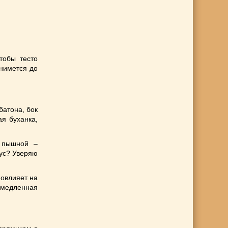
тобы тесто
нимется до
батона, бок
я буханка,
е пышной –
кус? Уверяю
повлияет на
емедленная