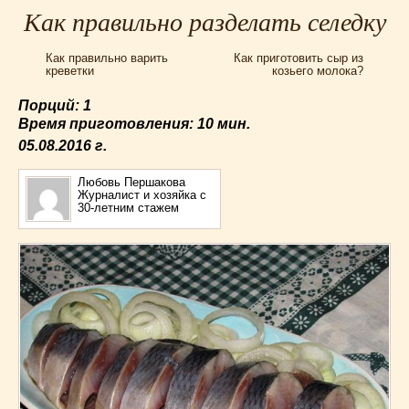
Для мультиварки Филипс
(38)
Как правильно разделать селедку
Еврейская кухня
(3)
Как правильно варить
Как приготовить сыр из
Заготовки на зиму
(24)
креветки
козьего молока?
Запеканки
(25)
Порций: 1
Испанская кухня
(2)
Время приготовления:
10 мин.
Итальянская кухня
(37)
05.08.2016
г.
Картошка
(32)
Каши
(24)
Любовь Першакова
Журналист и хозяйка с
Кексы
(43)
30-летним стажем
Китайская кухня
(15)
Лучшие
(9)
Макароны
(18)
Мексиканская кухня
(9)
Мясные блюда
(119)
Напитки
(4)
Немецкая кухня
(10)
Необычные
(49)