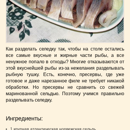
Низкокалорийные
(33)
Новогодние
(57)
Новости
(54)
О жизни
(25)
Овощи
(98)
Пасхальные
(17)
Печенье
(13)
Как разделать селедку так, чтобы на столе остались
все самые вкусные и жирные части рыбы, а все
Пироги
(55)
ненужное попало в отходы? Многие отказываются от
Польская кухня
(21)
этой вкуснейшей рыбы из-за нежелания разделывать
Постные
(52)
рыбную тушку. Есть, конечно, пресервы, где уже
Праздничные блюда
(63)
готовое и даже нарезанное филе не требует никакой
Простые
(102)
обработки. Но пресервы не сравнить со свежей
Русская кухня
(81)
маринованной сельдью. Поэтому учимся правильно
разделывать селедку.
Рыба
(45)
Салаты
(33)
Советы
(42)
Ингредиенты:
Соусы
(8)
1 крупная атлантическая норвежская сельдь