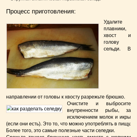
Супы
(45)
Торты
(52)
Процесс приготовления:
Украинская кухня
(129)
Удалите
Фасоль
(20)
плавники,
Фото еды
(10)
хвост и
Французская кухня
(22)
голову
сельди. В
Хлеб
(21)
Что приготовить из тыквы
(14)
Что приготовить на завтрак?
(68)
Что приготовить на ужин?
(254)
Японская кухня
(16)
направлении от головы к хвосту разрежьте брюшко.
Очистите и выбросите
внутренности рыбы, за
исключением молок и икры
(если они есть). Это то, что можно употреблять в пищу.
Более того, это самые полезные части селедки.