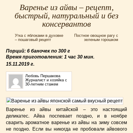
Для мультиварки Филипс
(38)
Варенье из айвы – рецепт,
Еврейская кухня
(3)
быстрый, натуральный и без
Заготовки на зиму
(24)
консервантов
Запеканки
(25)
Испанская кухня
Утка с яблоками в духовке
(2)
Постное овощное рагу с
– пошаговый рецепт
зеленым горошком
Итальянская кухня
(37)
Порций: 6 баночек по 300 г
Картошка
(32)
Время приготовления:
1 час 30 мин.
Каши
(24)
15.11.2019
г.
Кексы
(43)
Китайская кухня
(15)
Любовь Першакова
Журналист и хозяйка с
Лучшие
(9)
30-летним стажем
Макароны
(18)
Мексиканская кухня
(9)
Мясные блюда
(119)
Варенье из айвы китайской – это настоящий
Напитки
(4)
деликатес. Айва поспевает поздно, и в ноябре
Немецкая кухня
(10)
сварить ароматное варенье из айвы на зиму совсем
Необычные
(49)
не поздно. Если вы никогда не пробовали айвового