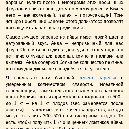
варенья, купите всего 1 килограмм этих необычных
Низкокалорийные
(33)
фруктов и приготовьте джем по моему рецепту. Вкус у
Новогодние
(57)
него – великолепный, запах – потрясающий! Три-
Новости
(54)
четыре небольшие баночки этого деликатеса позволят
О жизни
(25)
вам ощутить запах лета среди зимы.
Овощи
(98)
Самое лучшее варенье из айвы имеет яркий цвет и
Пасхальные
(17)
натуральный вкус. Айва – непривычный для нас
Печенье
(13)
фрукт. Он почти не годится для еды в сыром виде, но
Пироги
(55)
нет ничего лучше для варенья, компота, наливки или
выпечки. Айва содержит большое количество пектина,
Польская кухня
(21)
поэтому для джема не понадобятся загустители.
Постные
(52)
Я предлагаю вам быстрый
Праздничные блюда
(63)
рецепт варенья
с
умеренным количеством сладости, идеальной
Простые
(102)
консистенции, замечательного оранжево-коралового
Русская кухня
(81)
цвета. Количество сахара можно варьировать от 500 г
Рыба
(45)
до 1 кг – на 1 кг плодов (вес замеряется после
Салаты
(33)
очистки). В зависимости от качества фруктов, отходы
Советы
(42)
могут составить 300–500 г на килограмм плодов. То
есть, чтобы получить 1 кг очищенных ломтиков айвы,
Соусы
(8)
нужно купить около 1 кг 300 г фруктов.