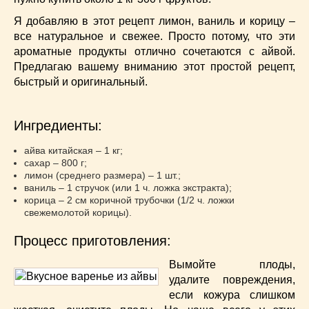
Супы
(45)
Я добавляю в этот рецепт лимон, ваниль и корицу –
Торты
(52)
все натуральное и свежее. Просто потому, что эти
Украинская кухня
(129)
ароматные продукты отлично сочетаются с айвой.
Фасоль
(20)
Предлагаю вашему вниманию этот простой рецепт,
Фото еды
(10)
быстрый и оригинальный.
Французская кухня
(22)
Хлеб
(21)
Ингредиенты:
Что приготовить из тыквы
(14)
Что приготовить на завтрак?
(68)
айва китайская – 1 кг;
сахар – 800 г;
Что приготовить на ужин?
(254)
лимон (среднего размера) – 1 шт.;
Японская кухня
(16)
ваниль – 1 стручок (или 1 ч. ложка экстракта);
корица – 2 см коричной трубочки (1/2 ч. ложки
свежемолотой корицы).
Процесс приготовления:
Вымойте плоды,
удалите повреждения,
если кожура слишком