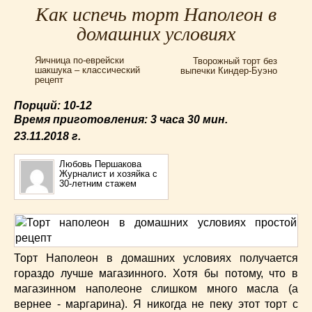
Как испечь торт Наполеон в
Для мультиварки Филипс
(38)
домашних условиях
Еврейская кухня
(3)
Заготовки на зиму
(24)
Яичница по-еврейски
Творожный торт без
Запеканки
(25)
шакшука – классический
выпечки Киндер-Буэно
рецепт
Испанская кухня
(2)
Итальянская кухня
(37)
Порций: 10-12
Время приготовления:
3 часа 30 мин.
Картошка
(32)
23.11.2018
г.
Каши
(24)
Кексы
(43)
Любовь Першакова
Китайская кухня
Журналист и хозяйка с
(15)
30-летним стажем
Лучшие
(9)
Макароны
(18)
Мексиканская кухня
(9)
Мясные блюда
(119)
Торт Наполеон в домашних условиях получается
Напитки
(4)
гораздо лучше магазинного. Хотя бы потому, что в
Немецкая кухня
(10)
магазинном наполеоне слишком много масла (а
Необычные
(49)
вернее - маргарина). Я никогда не пеку этот торт с