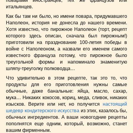
поварами иностранцев, тех же французов или
Супы
(45)
итальянцев.
Торты
(52)
Как бы там ни было, но имени повара, придумавшего
Украинская кухня
(129)
Наполеон, история не донесла до нашего времени.
Фасоль
(20)
Хотя известно, что пирожное Наполеон (торт, рецепт
Фото еды
(10)
которого здесь описан, сначала был пирожным!)
Французская кухня
(22)
приготовили на празднование 100-летия победы в
Хлеб
(21)
войне с Наполеоном, а назвали его именем самого
известного француза потому, что пирожное было
Что приготовить из тыквы
(14)
треугольной формы и напоминало знаменитую
Что приготовить на завтрак?
(68)
шляпу-треуголку полководца…
Что приготовить на ужин?
(254)
Что удивительно в этом рецепте, так это то, что
Японская кухня
(16)
продукты для его приготовления нужны самые
обычные, даже банальные: яйца, масло, сахар,
мука… Никаких кокосов, кориц, меда, сливок, никаких
изысков. Верите или нет, но получится
настоящий
шедевр кондитерского искусства
из этих, казалось бы,
обычных ингредиентов. А ваши новогодние рецепты
пополнятся еще одним, который, возможно, станет
вашим фирменным.